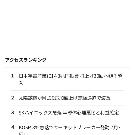
アクセスランキング
1
日本宇宙産業に14.3兆円投資 打上げ30回へ競争導
入
2
太陽誘電がMLCC追加値上げ需給逼迫で波及
3
SKハイニックス急落 半導体心理悪化と利益確定
4
KOSPI8％急落でサーキットブレーカー発動 7月3
回目