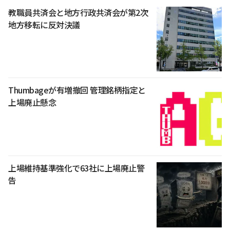
教職員共済会と地方行政共済会が第2次
地方移転に反対決議
Thumbageが有増撤回 管理銘柄指定と
上場廃止懸念
上場維持基準強化で63社に上場廃止警
告