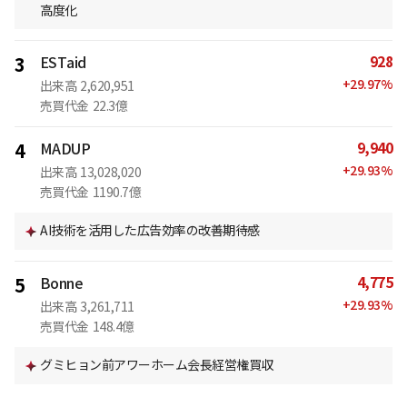
高度化
928
3
ESTaid
+
29.97
%
出来高
2,620,951
売買代金
22.3億
9,940
4
MADUP
+
29.93
%
出来高
13,028,020
売買代金
1190.7億
AI技術を活用した広告効率の改善期待感
4,775
5
Bonne
+
29.93
%
出来高
3,261,711
売買代金
148.4億
グミヒョン前アワーホーム会長経営権買収