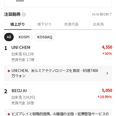
注目銘柄
08.06
取引終了
値上がり
値下がり
売買代金
出来高
All
KOSPI
KOSDAQ
4,550
1
UNI CHEM
+
30
%
出来高
60,138
売買代金
2.7億
UNI CHEM、米ルミアテクノロジーズを買収…85億7400
万ウォン
5,050
2
BECU AI
+
29.99
%
出来高
324,951
売買代金
16億
ビズプレイと戦略的提携、AI基盤の出張・経費管理サービスの