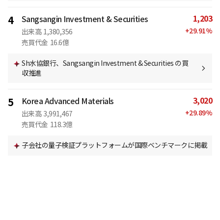
1,203
4
Sangsangin Investment & Securities
+
29.91
%
出来高
1,380,356
売買代金
16.6億
Sh水協銀行、Sangsangin Investment & Securities の買
収推進
3,020
5
Korea Advanced Materials
+
29.89
%
出来高
3,991,467
売買代金
118.3億
子会社の量子検証プラットフォームが国際ベンチマークに掲載