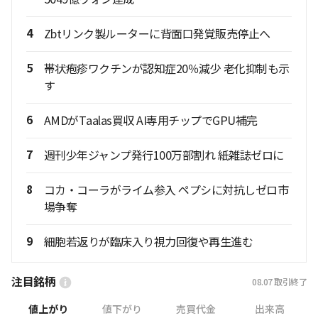
4
Zbtリンク製ルーターに背面口発覚販売停止へ
5
帯状疱疹ワクチンが認知症20％減少 老化抑制も示
す
6
AMDがTaalas買収 AI専用チップでGPU補完
7
週刊少年ジャンプ発行100万部割れ 紙雑誌ゼロに
8
コカ・コーラがライム参入 ペプシに対抗しゼロ市
場争奪
9
細胞若返りが臨床入り視力回復や再生進む
注目銘柄
08.07
取引終了
値上がり
値下がり
売買代金
出来高