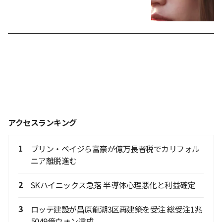
アクセスランキング
1
ブリン・ペイジら富豪が億万長者税でカリフォル
ニア離脱進む
2
SKハイニックス急落 半導体心理悪化と利益確定
3
ロッテ建設が昌原龍湖3区再建築を受注 総受注1兆
5049億ウォン達成