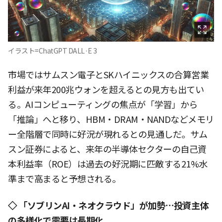
イラスト=ChatGPT DALL·E 3
市場ではサムスン電子とSKハイニックスの合算営業
利益が来年200兆ウォンを超えるとの見方も出てい
る。AIコンピューティングの焦点が「学習」から
「推論」へと移り、HBM・DRAM・NANDなどメモリ
ー全階層で同時に好況が現れるとの見通しだ。サム
スン証券によると、来年の半導体セクターの自己資
本利益率（ROE）は過去の好況期に匹敵する21%水
準まで高まると予想される。
◇ 「ソブリンAI・ネオクラウド」が加勢…投資主体
の多様化で需要は長期化