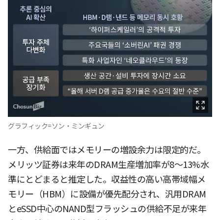
グラフィック=ソン・ミンギュン
一方、供給面ではメモリーの増設余力は限定的だ。
メリッツ証券は来年のDRAM生産増加率が8〜13%水
準にとどまると推定した。収益性の高い高帯域幅メ
モリー（HBM）に設備が優先配分され、汎用DRAM
とeSSD中心のNAND型フラッシュの供給不足が来年