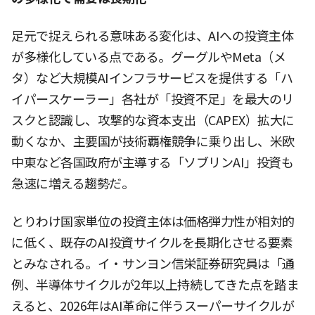
足元で捉えられる意味ある変化は、AIへの投資主体
が多様化している点である。グーグルやMeta（メ
タ）など大規模AIインフラサービスを提供する「ハ
イパースケーラー」各社が「投資不足」を最大のリ
スクと認識し、攻撃的な資本支出（CAPEX）拡大に
動くなか、主要国が技術覇権競争に乗り出し、米欧
中東など各国政府が主導する「ソブリンAI」投資も
急速に増える趨勢だ。
とりわけ国家単位の投資主体は価格弾力性が相対的
に低く、既存のAI投資サイクルを長期化させる要素
とみなされる。イ・サンヨン信栄証券研究員は「通
例、半導体サイクルが2年以上持続してきた点を踏ま
えると、2026年はAI革命に伴うスーパーサイクルが