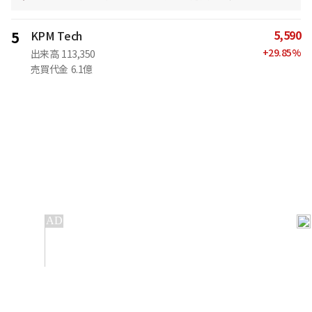
5,590
5
KPM Tech
+
29.85
%
出来高
113,350
売買代金
6.1億
IT
金融
不動産
産業
流通・小売
政治・社会
国際
科学
エンタメ
スポーツ