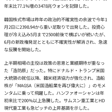
年末比77.1%増の3478兆ウォンを記録した。
韓国株式市場は昨年の政治的不確実性の余波で今年1
月2日に2398.94から重い足取りで出発した。投資心
理が冷え込み5月まで2500前後で横ばいが続いたが、
6月の新政権発足とともに不確実性が解消され、急速
な反騰を開始した。
上半期相場の主役は政策の恩恵と業績期待が重なっ
た「造防原」だった。特にドナルド・トランプ米国
大統領の就任以降、韓米経済協力が強化され、造船
株が「MAGSA（米国造船業を再び偉大に）」のモメ
ンタムに乗って飛躍した。ハンファオーシャンは年
初来比で200%以上急騰した。サムスン重工業とHD
現代重工業も急ピッチの上昇基調を示した。