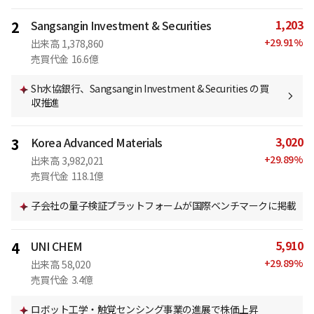
1,203
2
Sangsangin Investment & Securities
+
29.91
%
出来高
1,378,860
売買代金
16.6億
Sh水協銀行、Sangsangin Investment & Securities の買
収推進
3,020
3
Korea Advanced Materials
+
29.89
%
出来高
3,982,021
売買代金
118.1億
子会社の量子検証プラットフォームが国際ベンチマークに掲載
5,910
4
UNI CHEM
+
29.89
%
出来高
58,020
売買代金
3.4億
ロボット工学・触覚センシング事業の進展で株価上昇