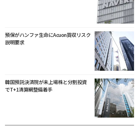
預保がハンファ生命にAcuon買収リスク
説明要求
韓国預託決済院が未上場株と分割投資
でT+1清算網整備着手