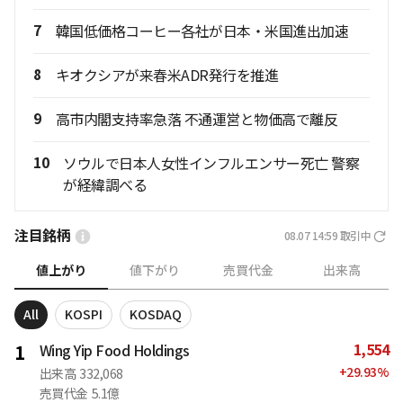
7
韓国低価格コーヒー各社が日本・米国進出加速
8
キオクシアが来春米ADR発行を推進
9
高市内閣支持率急落 不通運営と物価高で離反
10
ソウルで日本人女性インフルエンサー死亡 警察
が経緯調べる
注目銘柄
08.07 14:59
取引中
値上がり
値下がり
売買代金
出来高
All
KOSPI
KOSDAQ
1,554
1
Wing Yip Food Holdings
+
29.93
%
出来高
332,068
売買代金
5.1億