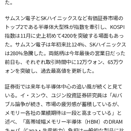
た。
サムスン電子とSKハイニックスなど有価証券市場の
トップ2である半導体大型株が指数を牽引し、KOSPI
指数は11月に史上初めて4200を突破する場面もあっ
た。サムスン電子は年初来比124%、SKハイニックス
は280%急騰した。両銘柄は今年最後の営業日だった
前日も、それぞれ取引時間中に12万ウォン、65万ウ
ォンを突破し、過去最高値を更新した。
証券街では来年も半導体中心の追い風が続くと見て
いる。イ・スンウ、ユジン投資証券研究員は「AIバ
ブル論争が続き、市場の疲労感が蓄積しているが、
メモリー各社の業績期待は一段と高まっている」と
述べ、「高帯域幅メモリー半導体（HBM）のDRAM
キャパ（Capa・生産能力）負担は一般的な製品に比