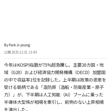
By
Park Ji-young
公開
2025.12.31. 11:43
今年はKOSPI指数が75%超急騰し、主要20カ国・地
域（G20）および経済協力開発機構（OECD）加盟国
の中で収益率1位を記録した。上半期は政策の恩恵を
受ける銘柄である「造防原（造船・防衛産業・原子
力）」が、下半期は人工知能（AI）ブームに乗った
半導体大型株が相場を牽引し、前例のない上昇相場
を演出した。