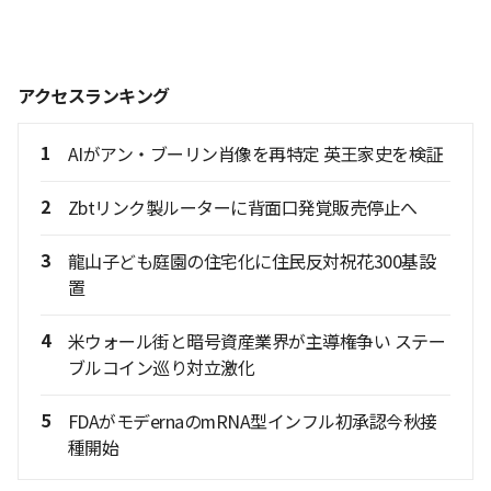
アクセスランキング
1
AIがアン・ブーリン肖像を再特定 英王家史を検証
2
Zbtリンク製ルーターに背面口発覚販売停止へ
3
龍山子ども庭園の住宅化に住民反対祝花300基設
置
4
米ウォール街と暗号資産業界が主導権争い ステー
ブルコイン巡り対立激化
5
FDAがモデernaのmRNA型インフル初承認今秋接
種開始