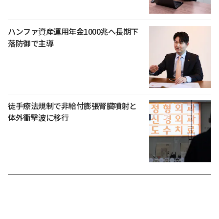
ハンファ資産運用年金1000兆へ長期下
落防御で主導
徒手療法規制で非給付膨張腎臓噴射と
体外衝撃波に移行