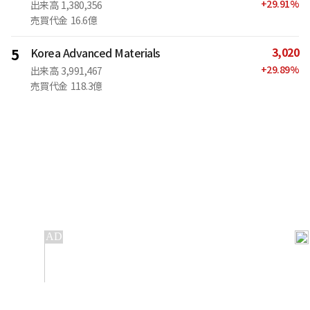
+
29.91
%
出来高
1,380,356
売買代金
16.6億
3,020
5
Korea Advanced Materials
+
29.89
%
出来高
3,991,467
売買代金
118.3億
IT
金融
不動産
産業
流通・小売
政治・社会
国際
科学
エンタメ
スポーツ