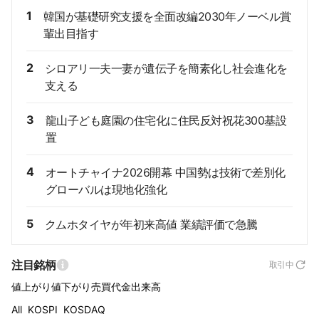
1
韓国が基礎研究支援を全面改編2030年ノーベル賞
輩出目指す
2
シロアリ一夫一妻が遺伝子を簡素化し社会進化を
支える
3
龍山子ども庭園の住宅化に住民反対祝花300基設
置
4
オートチャイナ2026開幕 中国勢は技術で差別化
グローバルは現地化強化
5
クムホタイヤが年初来高値 業績評価で急騰
注目銘柄
取引中
値上がり
値下がり
売買代金
出来高
All
KOSPI
KOSDAQ