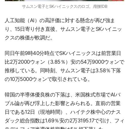
サムスン電子とSKハイニックスのロゴ。/朝鮮DB
人工知能（AI）の高評価に対する懸念が再び強ま
り、15日寄り付き直後、サムスン電子とSKハイニッ
クスの株価が軟調だ。
同日午前9時40分時点でSKハイニックスは前営業日
比2万2000ウォン（3.85％）安の54万9000ウォンで
推移している。同時刻、サムスン電子は3.58％下落
の10万5000ウォンで取引されている。
韓国の半導体優良株の下落は、米国株式市場でAIバ
ブル論が再び浮上した影響とみられる。直前の営業
日である12日（現地時間）、ハイテク株中心のナス
ダック総合指数は1.69％安の2万3195.17で引け、フィ