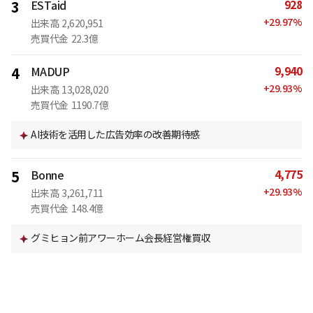
928
3
ESTaid
+
29.97
%
出来高
2,620,951
売買代金
22.3億
9,940
4
MADUP
+
29.93
%
出来高
13,028,020
売買代金
1190.7億
AI技術を活用した広告効率の改善期待感
4,775
5
Bonne
+
29.93
%
出来高
3,261,711
売買代金
148.4億
グミヒョン前アワーホーム会長経営権買収