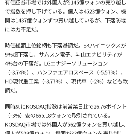
有価証券市場では外国人が5145億ウォンの売り越し
で指数を押し下げている。個人は4523億ウォン、機
関は1437億ウォンずつ買い越しているが、下落防戦
には力不足だ。
時価総額上位銘柄も下落基調だ。SKハイニックスが
9%超下落し、サムスン電子、斗山エナビリティが
4%台の下落だ。LGエナジーソリューション
（-3.74%）、ハンファエアロスペース（-5.57%）、
HD現代重工業（-3.77%）、現代車（-2%）なども軟
調だ。
同時刻にKOSDAQ指数は前営業日比で26.76ポイント
（-3%）安の865.18ウォンで取引されている。
KOSDAQ市場では外国人が562億ウォンを買い越し、
個人が509億ウォン、機関が33億ウォンを売り越し