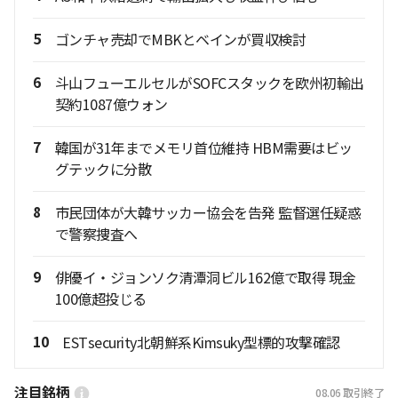
5
ゴンチャ売却でMBKとベインが買収検討
6
斗山フューエルセルがSOFCスタックを欧州初輸出
契約1087億ウォン
7
韓国が31年までメモリ首位維持 HBM需要はビッ
グテックに分散
8
市民団体が大韓サッカー協会を告発 監督選任疑惑
で警察捜査へ
9
俳優イ・ジョンソク清潭洞ビル162億で取得 現金
100億超投じる
10
ESTsecurity北朝鮮系Kimsuky型標的攻撃確認
注目銘柄
08.06
取引終了