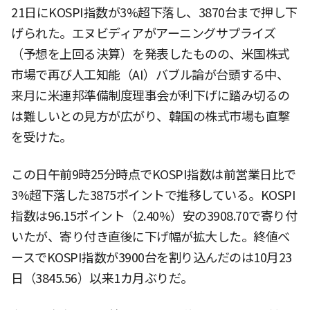
21日にKOSPI指数が3%超下落し、3870台まで押し下
げられた。エヌビディアがアーニングサプライズ
（予想を上回る決算）を発表したものの、米国株式
市場で再び人工知能（AI）バブル論が台頭する中、
来月に米連邦準備制度理事会が利下げに踏み切るの
は難しいとの見方が広がり、韓国の株式市場も直撃
を受けた。
この日午前9時25分時点でKOSPI指数は前営業日比で
3%超下落した3875ポイントで推移している。KOSPI
指数は96.15ポイント（2.40%）安の3908.70で寄り付
いたが、寄り付き直後に下げ幅が拡大した。終値ベ
ースでKOSPI指数が3900台を割り込んだのは10月23
日（3845.56）以来1カ月ぶりだ。