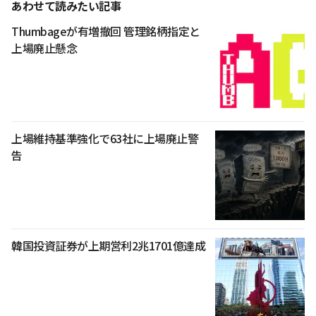
あわせて読みたい記事
Thumbageが有増撤回 管理銘柄指定と
上場廃止懸念
上場維持基準強化で63社に上場廃止警
告
韓国投資証券が上期営利2兆1701億達成