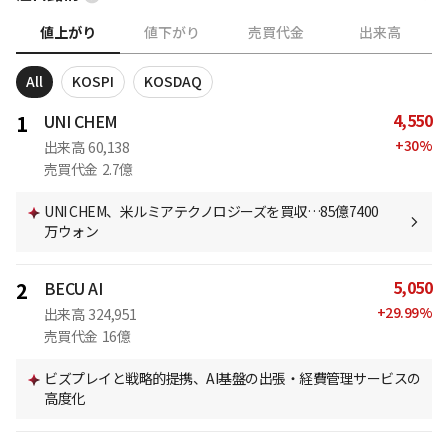
値上がり
値下がり
売買代金
出来高
All
KOSPI
KOSDAQ
4,550
1
UNI CHEM
+
30
%
出来高
60,138
売買代金
2.7億
UNI CHEM、米ルミアテクノロジーズを買収…85億7400
万ウォン
5,050
2
BECU AI
+
29.99
%
出来高
324,951
売買代金
16億
ビズプレイと戦略的提携、AI基盤の出張・経費管理サービスの
高度化