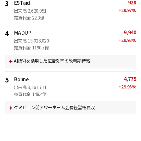
928
3
ESTaid
+
29.97
%
出来高
2,620,951
売買代金
22.3億
9,940
4
MADUP
+
29.93
%
出来高
13,028,020
売買代金
1190.7億
AI技術を活用した広告効率の改善期待感
4,775
5
Bonne
+
29.93
%
出来高
3,261,711
売買代金
148.4億
グミヒョン前アワーホーム会長経営権買収