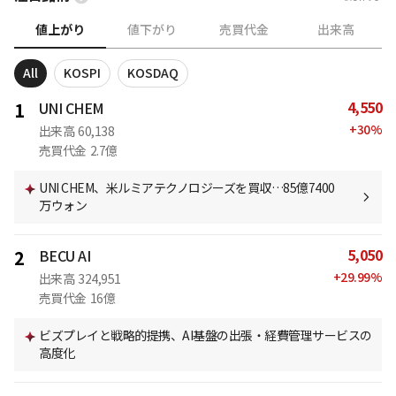
値上がり
値下がり
売買代金
出来高
All
KOSPI
KOSDAQ
4,550
1
UNI CHEM
+
30
%
出来高
60,138
売買代金
2.7億
UNI CHEM、米ルミアテクノロジーズを買収…85億7400
万ウォン
5,050
2
BECU AI
+
29.99
%
出来高
324,951
売買代金
16億
ビズプレイと戦略的提携、AI基盤の出張・経費管理サービスの
高度化