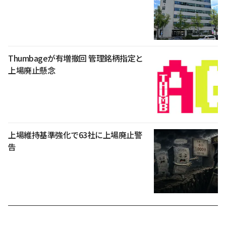
Thumbageが有増撤回 管理銘柄指定と
上場廃止懸念
上場維持基準強化で63社に上場廃止警
告