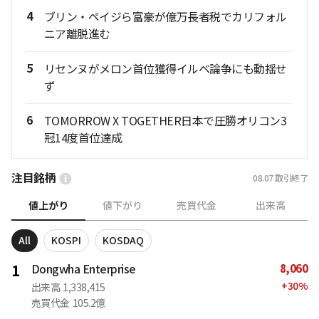
4
ブリン・ペイジら富豪が億万長者税でカリフォル
ニア離脱進む
5
リセンヌがメロン首位獲得イルベ論争にも動揺せ
ず
6
TOMORROW X TOGETHER日本で圧勝オリコン3
冠14度首位達成
注目銘柄
08.07
取引終了
値上がり
値下がり
売買代金
出来高
All
KOSPI
KOSDAQ
8,060
1
Dongwha Enterprise
+
30
%
出来高
1,338,415
売買代金
105.2億