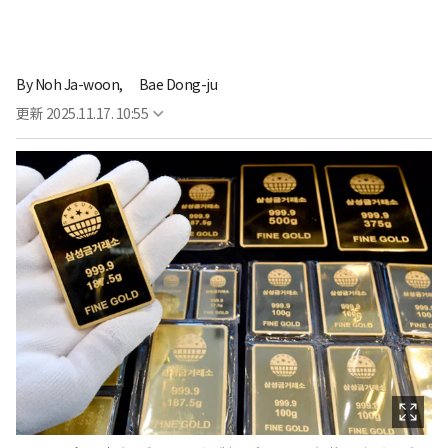
By
Noh Ja-woon,
Bae Dong-ju
更新
2025.11.17. 10:55