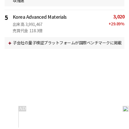
収推進
3,020
5
Korea Advanced Materials
+
29.89
%
出来高
3,991,467
売買代金
118.3億
子会社の量子検証プラットフォームが国際ベンチマークに掲載
IT
金融
不動産
産業
流通・小売
政治・社会