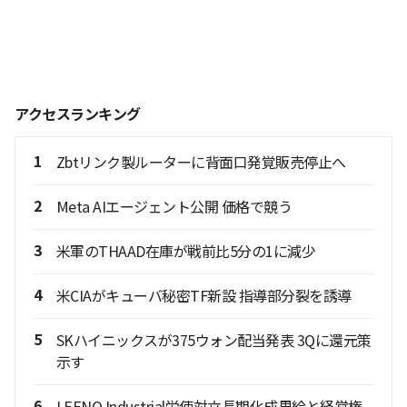
アクセスランキング
1
Zbtリンク製ルーターに背面口発覚販売停止へ
2
Meta AIエージェント公開 価格で競う
3
米軍のTHAAD在庫が戦前比5分の1に減少
4
米CIAがキューバ秘密TF新設 指導部分裂を誘導
5
SKハイニックスが375ウォン配当発表 3Qに還元策
示す
6
LEENO Industrial労使対立長期化成果給と経営権