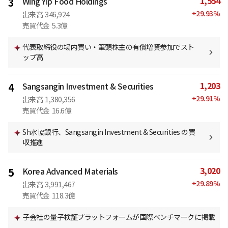
1,554
3
Wing Yip Food Holdings
+
29.93
%
出来高
346,924
売買代金
5.3億
代表取締役の場内買い・筆頭株主の有償増資参加でスト
ップ高
1,203
4
Sangsangin Investment & Securities
+
29.91
%
出来高
1,380,356
売買代金
16.6億
Sh水協銀行、Sangsangin Investment & Securities の買
収推進
3,020
5
Korea Advanced Materials
+
29.89
%
出来高
3,991,467
売買代金
118.3億
子会社の量子検証プラットフォームが国際ベンチマークに掲載