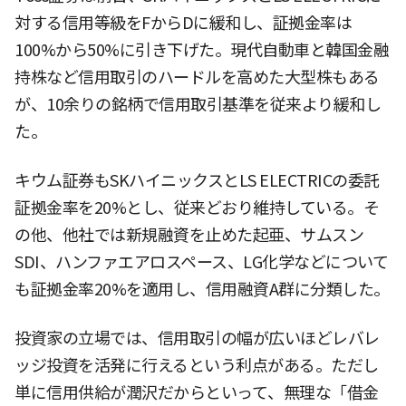
対する信用等級をFからDに緩和し、証拠金率は
100%から50%に引き下げた。現代自動車と韓国金融
持株など信用取引のハードルを高めた大型株もある
が、10余りの銘柄で信用取引基準を従来より緩和し
た。
キウム証券もSKハイニックスとLS ELECTRICの委託
証拠金率を20%とし、従来どおり維持している。そ
の他、他社では新規融資を止めた起亜、サムスン
SDI、ハンファエアロスペース、LG化学などについて
も証拠金率20%を適用し、信用融資A群に分類した。
投資家の立場では、信用取引の幅が広いほどレバレ
ッジ投資を活発に行えるという利点がある。ただし
単に信用供給が潤沢だからといって、無理な「借金