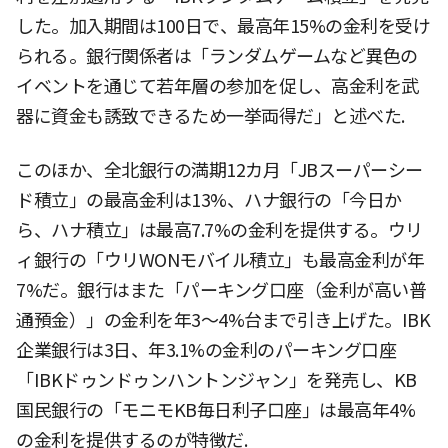
した。加入期間は100日で、最高年15%の金利を受け
られる。銀行関係者は「ランダムゲームなど異色の
イベントを通じて若年層の参加を促し、高金利を武
器に資金も誘致できるため一挙両得だ」と述べた.
このほか、全北銀行の満期12カ月「JBスーパーシー
ド積立」の最高金利は13%、ハナ銀行の「今日か
ら、ハナ積立」は最高7.7%の金利を提供する。ウリ
ィ銀行の「ウリWONモバイル積立」も最高金利が年
7%だ。銀行はまた「パーキング口座（金利が高い普
通預金）」の金利を年3〜4%台まで引き上げた。IBK
企業銀行は3日、年3.1%の金利のパーキング口座
「IBKドゥンドゥンハントンジャン」を発売し、KB
国民銀行の「モニモKB毎日利子口座」は最高年4%
の金利を提供するのが特徴だ.