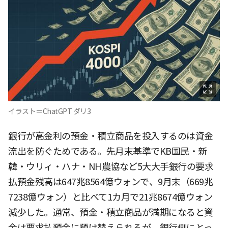
イラスト＝ChatGPT ダリ3
銀行が高金利の預金・積立商品を投入するのは資金
流出を防ぐためである。先月末基準でKB国民・新
韓・ウリィ・ハナ・NH農協など5大大手銀行の要求
払預金残高は647兆8564億ウォンで、9月末（669兆
7238億ウォン）と比べて1カ月で21兆8674億ウォン
減少した。通常、預金・積立商品が満期になると資
金は要求払預金に預け替えられるが、銀行側にとっ