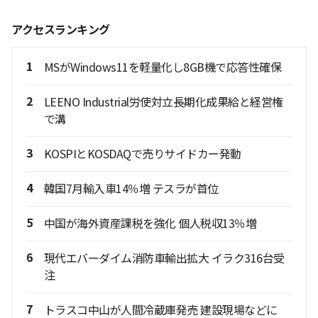
アクセスランキング
1
MSがWindows11を軽量化し8GB機で応答性確保
2
LEENO Industrial労使対立長期化成果給と経営権
で溝
3
KOSPIとKOSDAQで売りサイドカー発動
4
韓国7月輸入車14％増 テスラが首位
5
中国が海外資産課税を強化 個人税収13％増
6
現代エバーダイム消防車輸出拡大 イラク316台受
注
7
トラスコ中山が人間冷蔵庫発売 建設現場などに