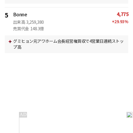
4,775
5
Bonne
+
29.93
%
出来高
3,259,380
売買代金
148.3億
グミヒョン元アワホーム会長経営権買収で4営業日連続ストッ
プ高