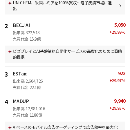
UNI CHEM、米国ルミアを100%買収…電子皮膚市場に進
出
5,050
2
BECU AI
+
29.99
%
出来高
322,518
売買代金
15.9億
ビズプレイとAI基盤業務自動化サービスの高度化のために戦略
的提携
928
3
ESTaid
+
29.97
%
出来高
2,604,726
売買代金
22.1億
9,940
4
MADUP
+
29.93
%
出来高
12,981,016
売買代金
1186億
AIベースのモバイル広告ターゲティングで広告効率を最大化