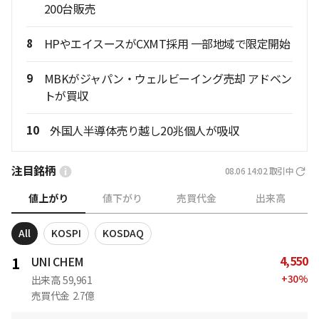
200台販売
8
HPやエイスースがCXMT採用 一部地域で限定開始
9
MBKがジャパン・ウェルビーイング売却 アドベン
トが買収
10
外国人半導体売り越し20兆個人が吸収
注目銘柄
08.06 14:02
取引中
値上がり
値下がり
売買代金
出来高
All
KOSPI
KOSDAQ
4,550
1
UNI CHEM
+
30
%
出来高
59,961
売買代金
2.7億