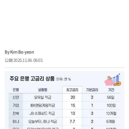
By
Kim Bo-yeon
公開
2025.11.06. 06:01