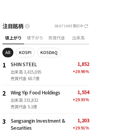
注目銘柄
08.07 14:05
取引中
値上がり
値下がり
売買代金
出来高
All
KOSPI
KOSDAQ
1,852
1
SHIN STEEL
+
29.96
%
出来高
3,415,095
売買代金
60.7億
1,554
2
Wing Yip Food Holdings
+
29.93
%
出来高
331,832
売買代金
5.1億
1,203
3
Sangsangin Investment &
Securities
+
29.91
%