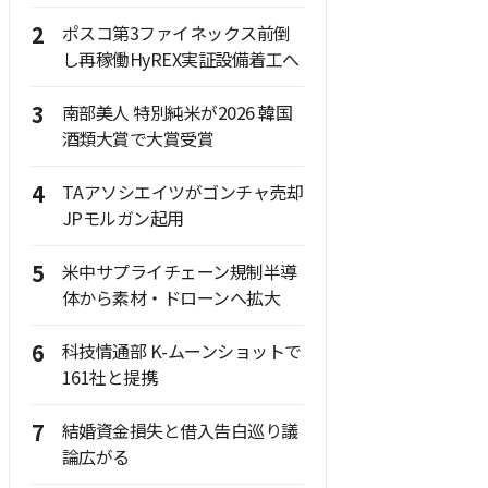
2
ポスコ第3ファイネックス前倒
し再稼働HyREX実証設備着工へ
3
南部美人 特別純米が2026 韓国
酒類大賞で大賞受賞
4
TAアソシエイツがゴンチャ売却
JPモルガン起用
5
米中サプライチェーン規制半導
体から素材・ドローンへ拡大
6
科技情通部 K-ムーンショットで
161社と提携
7
結婚資金損失と借入告白巡り議
論広がる