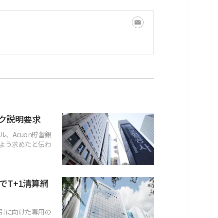
スク説明要求
ル、Acuon貯蓄銀
よう求めたと伝わ
T+1清算網
引に向けた専用の