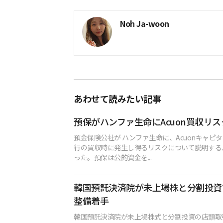
Noh Ja-woon
あわせて読みたい記事
預保がハンファ生命にAcuon買収リ
預金保険公社が ハンファ生命に、Acuonキャピタ
行の買収時に発生し得るリスクについて説明する
った。預保は公的資金を...
韓国預託決済院が未上場株と分割投資で
整備着手
韓国預託決済院が未上場株式と分割投資の店頭取