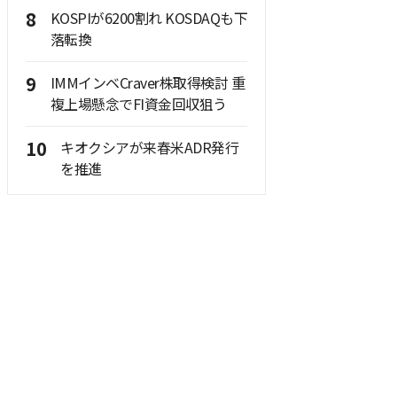
8
KOSPIが6200割れ KOSDAQも下
落転換
9
IMMインベCraver株取得検討 重
複上場懸念でFI資金回収狙う
10
キオクシアが来春米ADR発行
を推進