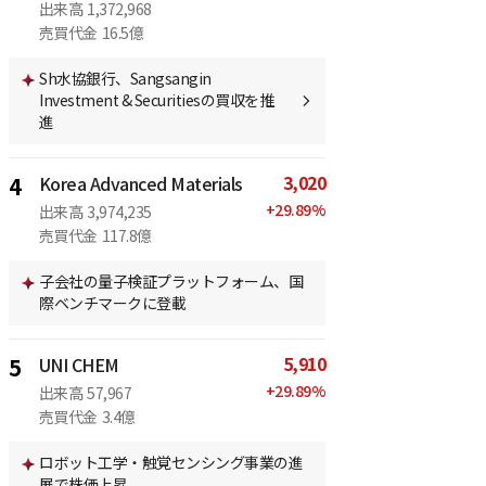
出来高
1,372,968
売買代金
16.5億
Sh水協銀行、Sangsangin
Investment & Securitiesの買収を推
進
3,020
4
Korea Advanced Materials
+
29.89
%
出来高
3,974,235
売買代金
117.8億
子会社の量子検証プラットフォーム、国
際ベンチマークに登載
5,910
5
UNI CHEM
+
29.89
%
出来高
57,967
売買代金
3.4億
ロボット工学・触覚センシング事業の進
展で株価上昇