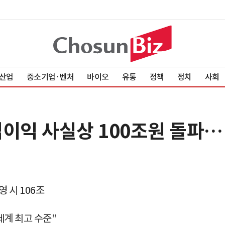
산업
중소기업·벤처
바이오
유통
정책
정치
사회
업이익 사실상 100조원 돌파…
영 시 106조
세계 최고 수준"