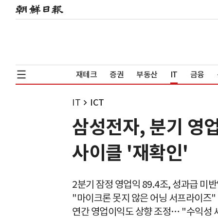
재테크
증권
부동산
IT
금융
IT
ICT
삼성전자, 분기 영
사이클 '재확인'
2분기 잠정 영업익 89.4조, 성과급 미반
"마이크론 못지 않은 어닝 서프라이즈"
연간 영업이익도 상향 조정… "수익성 