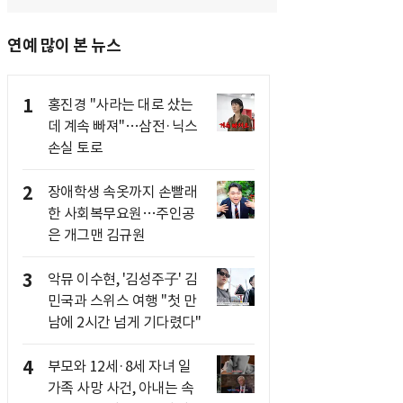
연예 많이 본 뉴스
1
홍진경 "사라는 대로 샀는
데 계속 빠져"…삼전·닉스
손실 토로
2
장애학생 속옷까지 손빨래
한 사회복무요원…주인공
은 개그맨 김규원
3
악뮤 이수현, '김성주子' 김
민국과 스위스 여행 "첫 만
남에 2시간 넘게 기다렸다"
4
부모와 12세·8세 자녀 일
가족 사망 사건, 아내는 속