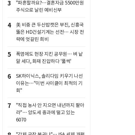
3
"파혼할까요?…결혼자금 5500만원
주식으로 날린 예비신부
4
美 비중 큰 두산밥캣은 부진, 신흥국
뚫은 HD건설기계는 선전… 시장 전
략에 엇갈린 희비
5
폭염에도 현장 지킨 공무원… 벼 낱
알 세다, 화재 진압하다 '풀썩'
6
SK하이닉스, 솔리다임 키우기 나선
이유는…"이번 사이클이 최적의 기
회"
7
"직접 농사 안 지으면 내년까지 팔아
라"… 양도세 중과에 떨고 있는
6070
"강제 국장 복귀냐"… ISA 세제 개편