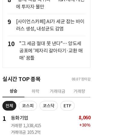
8
에 투자자 불만
9
[사이언스카페] AI가 세균 잡는 바이
러스 생성, 내성균도 감염
10
"그 세금 절대 못 낸다"… 양도세
공포에 '제자리 갈아타기·교환 매
매' 꿈틀
실시간 TOP 종목
08.07
장마감
상승
하락
거래대금
거래량
전체
코스피
코스닥
ETF
8,060
1
동화기업
+
30
%
거래량
1,338,415
거래대금
105.2억