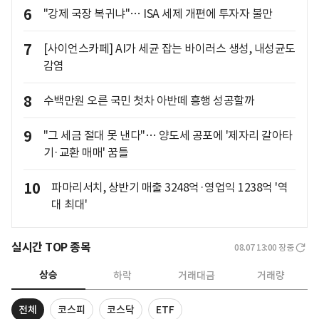
6
"강제 국장 복귀냐"… ISA 세제 개편에 투자자 불만
7
[사이언스카페] AI가 세균 잡는 바이러스 생성, 내성균도
감염
8
수백만원 오른 국민 첫차 아반떼 흥행 성공할까
9
"그 세금 절대 못 낸다"… 양도세 공포에 '제자리 갈아타
기·교환 매매' 꿈틀
10
파마리서치, 상반기 매출 3248억·영업익 1238억 '역
대 최대'
실시간 TOP 종목
08.07 13:00
장중
상승
하락
거래대금
거래량
전체
코스피
코스닥
ETF