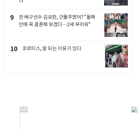
나"
9
전 배구선수 김요한, 건물주였어? "올해
안에 꼭 결혼해 보겠다…2세 부러워"
10
코르티스, 잘 되는 이유가 있다
개인정보처리방침
앱설치(Android)