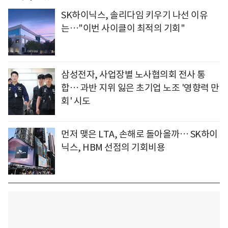
SK하이닉스, 솔리다임 키우기 나선 이유
는…"이번 사이클이 최적의 기회"
삼성전자, 사업장별 노사협의회 전사 통
합… 과반 지위 잃은 초기업 노조 '영향력 만
회' 시도
먼저 맺은 LTA, 손해로 돌아올까… SK하이
닉스, HBM 선점의 기회비용