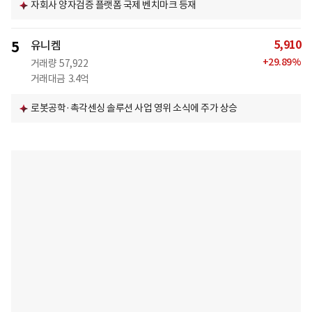
자회사 양자검증 플랫폼 국제 벤치마크 등재
5,910
5
유니켐
+
29.89
%
거래량
57,922
거래대금
3.4억
로봇공학·촉각센싱 솔루션 사업 영위 소식에 주가 상승