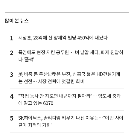
많이 본 뉴스
1
서장훈, 28억에 산 양재역 빌딩 450억에 내놨다
2
폭염에도 현장 지킨 공무원… 벼 낱알 세다, 화재 진압하
다 '풀썩'
3
美 비중 큰 두산밥캣은 부진, 신흥국 뚫은 HD건설기계
는 선전… 시장 전략에 엇갈린 희비
4
"직접 농사 안 지으면 내년까지 팔아라"… 양도세 중과
에 떨고 있는 6070
5
SK하이닉스, 솔리다임 키우기 나선 이유는…"이번 사이
클이 최적의 기회"