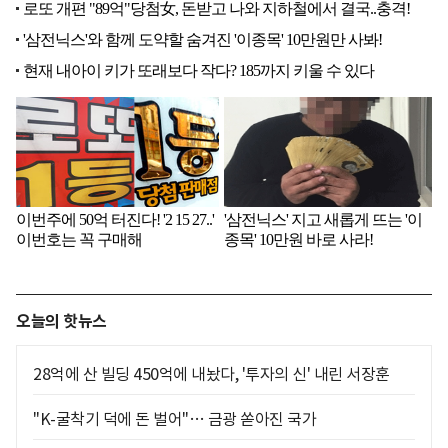
오늘의 핫뉴스
28억에 산 빌딩 450억에 내놨다, '투자의 신' 내린 서장훈
"K-굴착기 덕에 돈 벌어"… 금광 쏟아진 국가