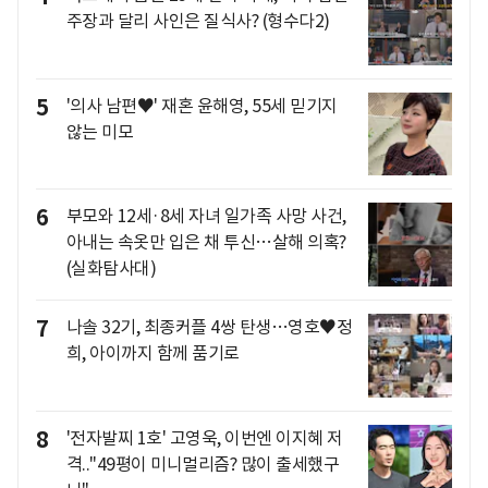
주장과 달리 사인은 질식사? (형수다2)
5
'의사 남편♥' 재혼 윤해영, 55세 믿기지
않는 미모
6
부모와 12세·8세 자녀 일가족 사망 사건,
아내는 속옷만 입은 채 투신…살해 의혹?
(실화탐사대)
7
나솔 32기, 최종커플 4쌍 탄생…영호♥정
희, 아이까지 함께 품기로
8
'전자발찌 1호' 고영욱, 이번엔 이지혜 저
격.."49평이 미니멀리즘? 많이 출세했구