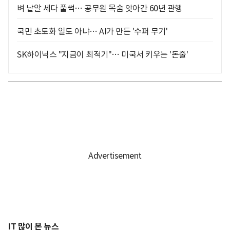
벼 낱알 세다 풀썩… 공무원 목숨 앗아간 60년 관행
국민 초토화 일도 아냐… AI가 만든 '수퍼 무기'
SK하이닉스 "지금이 최적기"… 미국서 키우는 '돈줄'
IT 많이 본 뉴스