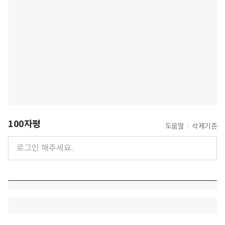
100자평
도움말
삭제기준