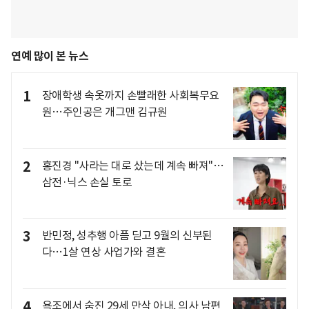
연예 많이 본 뉴스
1
장애학생 속옷까지 손빨래한 사회복무요
원…주인공은 개그맨 김규원
2
홍진경 "사라는 대로 샀는데 계속 빠져"…
삼전·닉스 손실 토로
3
반민정, 성추행 아픔 딛고 9월의 신부된
다…1살 연상 사업가와 결혼
4
욕조에서 숨진 29세 만삭 아내, 의사 남편