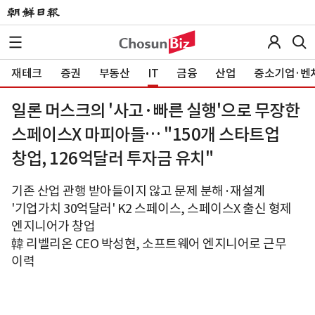
재테크
증권
부동산
IT
금융
산업
중소기업·벤
일론 머스크의 '사고·빠른 실행'으로 무장한
스페이스X 마피아들… "150개 스타트업
창업, 126억달러 투자금 유치"
기존 산업 관행 받아들이지 않고 문제 분해·재설계
'기업가치 30억달러' K2 스페이스, 스페이스X 출신 형제
엔지니어가 창업
韓 리벨리온 CEO 박성현, 소프트웨어 엔지니어로 근무
이력