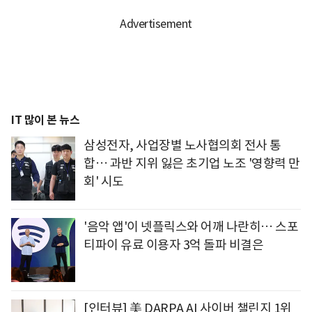
IT 많이 본 뉴스
삼성전자, 사업장별 노사협의회 전사 통
합… 과반 지위 잃은 초기업 노조 '영향력 만
회' 시도
'음악 앱'이 넷플릭스와 어깨 나란히… 스포
티파이 유료 이용자 3억 돌파 비결은
[인터뷰] 美 DARPA AI 사이버 챌린지 1위