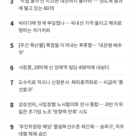
3
"직접 농사 안 지으면 내년까지 팔아라"… 양도세 중과
에 떨고 있는 6070
4
박리다매 한계 부딪혔나… 국내선 가격 올리고 해외로
향하는 저가커피
5
[주간 특산물] 폭염을 이겨내는 푸릇함… '대관령 배추·
무'
6
서장훈, 28억에 산 양재역 빌딩 450억에 내놨다
7
도수치료 막으니 신장분사·체외충격파로… 비급여 '풍
선효과'
8
삼성전자, 사업장별 노사협의회 전사 통합… 과반 지위
잃은 초기업 노조 '영향력 만회' 시도
9
'추진위원장 해임' 올림픽선수촌 재건축… 송파구, 직무
대행 체제 승인