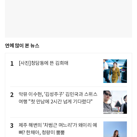
연예 많이 본 뉴스
1
[사진]청담동에 뜬 김희애
2
악뮤 이수현, '김성주子' 김민국과 스위스
여행 "첫 만남에 2시간 넘게 기다렸다"
3
제주 해변의 '차범근 며느리'가 왜이리 예
뻐? 한채아, 청량미 뿜뿜