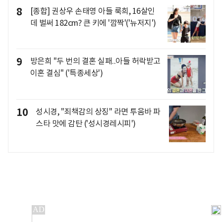
8
[종합] 권상우 손태영 아들 룩희, 16살인
데 벌써 182cm? 큰 키에 '깜짝'('뉴저지')
9
방은희 "두 번의 결혼 실패..아들 허락받고
이혼 결심" ('특종세상')
10
성시경, "죄책감의 상징" 라면 투움바 파
스타 맛에 감탄 ('성시경레시피')