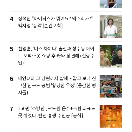
4
정석원 "하이닉스가 뭐예요? 맥주회사?"
백지영 '충격'[순간포착]
5
천명훈, '미스 차이나' 출신과 성수동 데이
트 포착…옷 쇼핑 후 母와 상견례 (신랑수
업)
6
내연녀와 그 남편까지 살해…알고 보니 신
고한 친구도 공범 '황당한 우정' (용감한 형
사들)
7
260만 '소방관', 곽도원 음주+국힘 좌표도
못 꺾었다..반전 흥행 주인공 [공식]