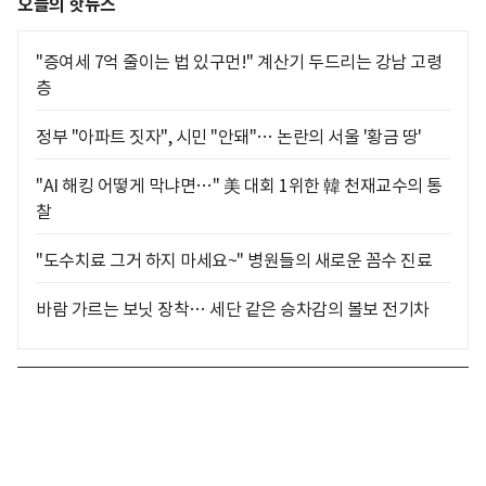
오늘의 핫뉴스
"증여세 7억 줄이는 법 있구먼!" 계산기 두드리는 강남 고령
층
정부 "아파트 짓자", 시민 "안돼"… 논란의 서울 '황금 땅'
"AI 해킹 어떻게 막냐면…" 美 대회 1위한 韓 천재교수의 통
찰
"도수치료 그거 하지 마세요~" 병원들의 새로운 꼼수 진료
바람 가르는 보닛 장착… 세단 같은 승차감의 볼보 전기차