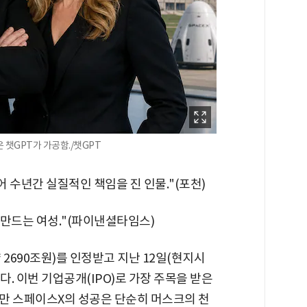
 챗GPT가 가공함./챗GPT
어 수년간 실질적인 책임을 진 인물."(포천)
 만드는 여성."(파이낸셜타임스)
2690조원)를 인정받고 지난 12일(현지시
. 이번 기업공개(IPO)로 가장 주목을 받은
만 스페이스X의 성공은 단순히 머스크의 천