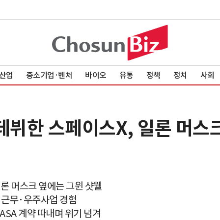
산업
중소기업·벤처
바이오
유통
정책
정치
사회
데뷔한 스페이스X, 일론 머스크
일론 머스크 옆에는 그윈 샷웰
 근무·우주사업 경험
NASA 계약 따내며 위기 넘겨