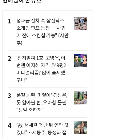
연예 많이 본 뉴스
1
성과급 잔치 속 삼전닉스
소개팅 연프 등장…"사귀
기 전에 스킨십 가능" (사만
추)
2
'전자발찌 1호' 고영욱, 이
번엔 이지혜 저격.."49평이
미니멀리즘? 많이 출세했
구나"
3
품절녀 된 '미달이' 김성은,
못 알아볼 뻔..우아함 물씬
"생일 축하해"
4
"故 서세원 떠난 뒤 연락 끊
겼다"…서동주, 동생과 절