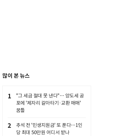
많이 본 뉴스
1
"그 세금 절대 못 낸다"… 양도세 공
포에 '제자리 갈아타기·교환 매매'
꿈틀
2
추석 전 '민생지원금' 또 푼다…1인
당 최대 50만원 어디서 받나