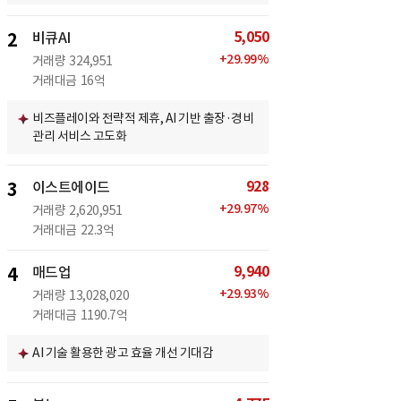
5,050
2
비큐AI
+
29.99
%
거래량
324,951
거래대금
16억
비즈플레이와 전략적 제휴, AI 기반 출장·경비
관리 서비스 고도화
928
3
이스트에이드
+
29.97
%
거래량
2,620,951
거래대금
22.3억
9,940
4
매드업
+
29.93
%
거래량
13,028,020
거래대금
1190.7억
AI 기술 활용한 광고 효율 개선 기대감