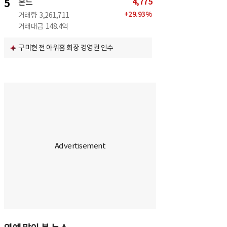
4,775
5
본느
+
29.93
%
거래량
3,261,711
거래대금
148.4억
구미현 전 아워홈 회장 경영권 인수