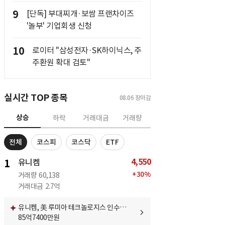
9
[단독] 부대찌개·보쌈 프랜차이즈
'놀부' 기업회생 신청
10
로이터 "삼성전자·SK하이닉스, 주
주환원 확대 검토"
실시간 TOP 종목
08.06
장마감
상승
하락
거래대금
거래량
전체
코스피
코스닥
ETF
4,550
1
유니켐
+
30
%
거래량
60,138
거래대금
2.7억
유니켐, 美 루미아 테크놀로지스 인수…
85억7400만원