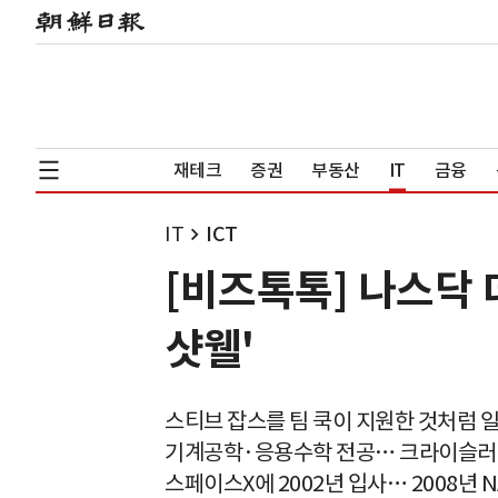
재테크
증권
부동산
IT
금융
IT
ICT
[비즈톡톡] 나스닥 
샷웰'
스티브 잡스를 팀 쿡이 지원한 것처럼 
기계공학·응용수학 전공… 크라이슬러
스페이스X에 2002년 입사… 2008년 