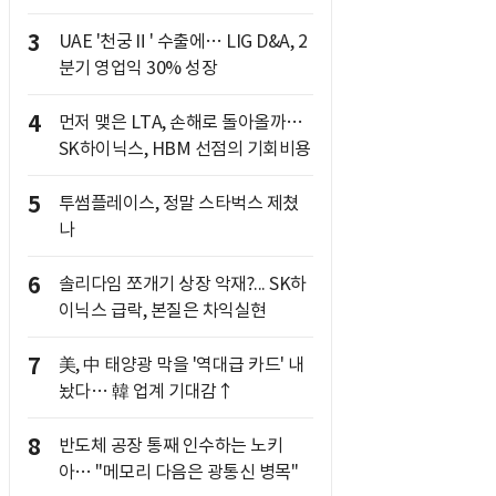
3
UAE '천궁Ⅱ' 수출에… LIG D&A, 2
분기 영업익 30% 성장
4
먼저 맺은 LTA, 손해로 돌아올까…
SK하이닉스, HBM 선점의 기회비용
5
투썸플레이스, 정말 스타벅스 제쳤
나
6
솔리다임 쪼개기 상장 악재?... SK하
이닉스 급락, 본질은 차익실현
7
美, 中 태양광 막을 '역대급 카드' 내
놨다… 韓 업계 기대감↑
8
반도체 공장 통째 인수하는 노키
아… "메모리 다음은 광통신 병목"