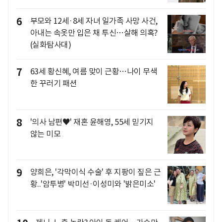
6
부모와 12세·8세 자녀 일가족 사망 사건,
아내는 속옷만 입은 채 투신…살해 의혹?
(실화탐사대)
7
63세 황신혜, 여름 맞이 근황…나이 무색
한 꾸러기 패션
8
'의사 남편♥' 재혼 윤해영, 55세 믿기지
않는 미모
9
양희은, '각막이식 수술' 후 지팡이 짚은 근
황..'암투병' 박미선·이성미와 '밝은미소'