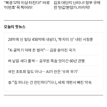
오늘의 핫뉴스
28억에 산 빌딩 450억에 내놨다, '투자의 신' 내린 서장훈
"K-굴착기 덕에 돈 벌어"… 금광 쏟아진 국가
벼 낱알 세다 풀썩… 공무원 목숨 앗아간 60년 관행
국민 초토화 일도 아냐… AI가 만든 '수퍼 무기'
李 "집 떠나는 건 잔인하다"더니, 세제 개편서 빠진 약속