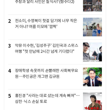
주장과 달리 사인은 질식사? (형수다2)
2
전소미, 수영복이 핫걸 담기에 너무 작은
거 아냐? 여름 미모에 '깜짝'
3
악뮤 이수현, '김성주子' 김민국과 스위스
여행 "첫 만남에 2시간 넘게 기다렸다"
4
장애학생 속옷까지 손빨래한 사회복무요
원…주인공은 개그맨 김규원
5
홍진경 "사라는 대로 샀는데 계속 빠져"…
삼전·닉스 손실 토로