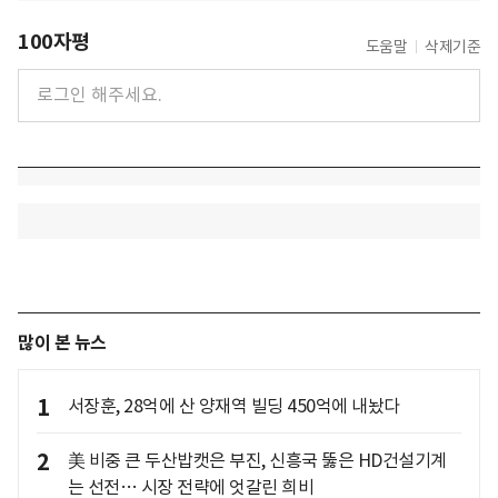
100자평
도움말
삭제기준
많이 본 뉴스
1
서장훈, 28억에 산 양재역 빌딩 450억에 내놨다
2
美 비중 큰 두산밥캣은 부진, 신흥국 뚫은 HD건설기계
는 선전… 시장 전략에 엇갈린 희비