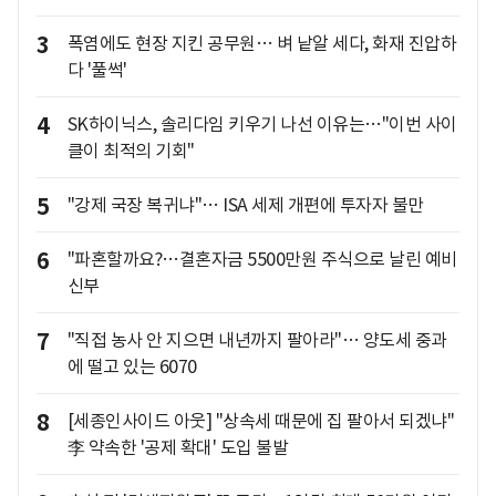
3
폭염에도 현장 지킨 공무원… 벼 낱알 세다, 화재 진압하
다 '풀썩'
4
SK하이닉스, 솔리다임 키우기 나선 이유는…"이번 사이
클이 최적의 기회"
5
"강제 국장 복귀냐"… ISA 세제 개편에 투자자 불만
6
"파혼할까요?…결혼자금 5500만원 주식으로 날린 예비
신부
7
"직접 농사 안 지으면 내년까지 팔아라"… 양도세 중과
에 떨고 있는 6070
8
[세종인사이드 아웃] "상속세 때문에 집 팔아서 되겠냐"
李 약속한 '공제 확대' 도입 불발