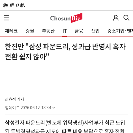
재테크
증권
부동산
IT
금융
산업
중소기업·벤
한진만 "삼성 파운드리, 성과급 반영시 흑자
전환 쉽지 않아"
최효정 기자
업데이트
2026.06.12. 18:34
삼성전자 파운드리(반도체 위탁생산)사업부가 최근 도입
된 특별경영성과급 제도에 따른 비용 부담으로 흑자 전환