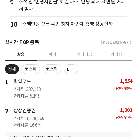
9
추석 전 '민생지원금' 또 푼다…1인당 최대 50만원 어디
서 받나
10
수백만원 오른 국민 첫차 아반떼 흥행 성공할까
실시간 TOP 종목
08.07 15:02
장중
상승
하락
거래대금
거래량
전체
코스피
코스닥
ETF
1,554
1
윙입푸드
+
29.93
%
거래량
332,118
거래대금
5.1억
1,203
2
상상인증권
+
29.91
%
거래량
1,378,860
거래대금
16.6억