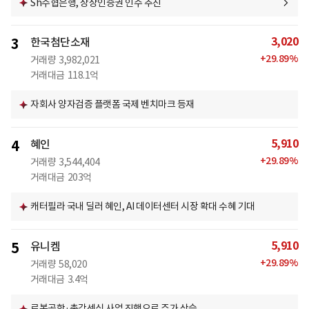
Sh수협은행, 상상인증권 인수 추진
3,020
3
한국첨단소재
+
29.89
%
거래량
3,982,021
거래대금
118.1억
자회사 양자검증 플랫폼 국제 벤치마크 등재
5,910
4
혜인
+
29.89
%
거래량
3,544,404
거래대금
203억
캐터필라 국내 딜러 혜인, AI 데이터센터 시장 확대 수혜 기대
5,910
5
유니켐
+
29.89
%
거래량
58,020
거래대금
3.4억
로봇공학·촉각센싱 사업 진행으로 주가 상승