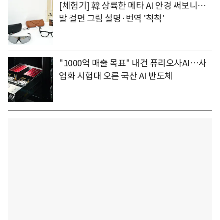
[체험기] 韓 상륙한 메타 AI 안경 써보니…
말 걸면 그림 설명·번역 '척척'
"1000억 매출 목표" 내건 퓨리오사AI…사
업화 시험대 오른 국산 AI 반도체