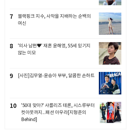
7
블랙핑크 지수, 사막을 지배하는 순백의
여신
8
'의사 남편♥' 재혼 윤해영, 55세 믿기지
않는 미모
9
[사진]김무열-윤승아 부부, 달콤한 손하트
10
'50대 맞아?' 샤를리즈 테론, 시스루부터
컷아웃까지...패션 아우라[지형준의
Behind]