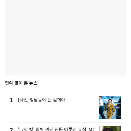
연예 많이 본 뉴스
1
[사진]청담동에 뜬 김희애
2
'17억 빚' 함께 견딘 친母 애틋한 효심..MC