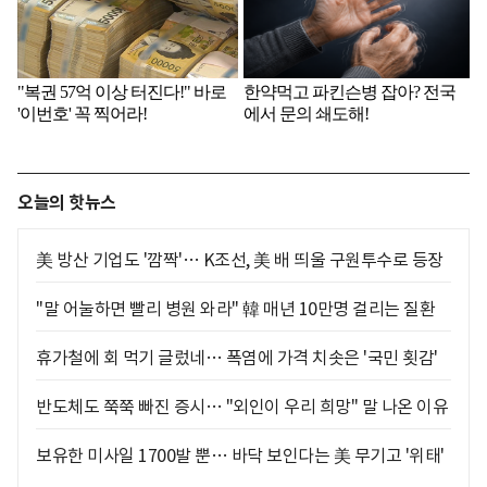
오늘의 핫뉴스
美 방산 기업도 '깜짝'… K조선, 美 배 띄울 구원투수로 등장
"말 어눌하면 빨리 병원 와라" 韓 매년 10만명 걸리는 질환
휴가철에 회 먹기 글렀네… 폭염에 가격 치솟은 '국민 횟감'
반도체도 쭉쭉 빠진 증시… "외인이 우리 희망" 말 나온 이유
보유한 미사일 1700발 뿐… 바닥 보인다는 美 무기고 '위태'