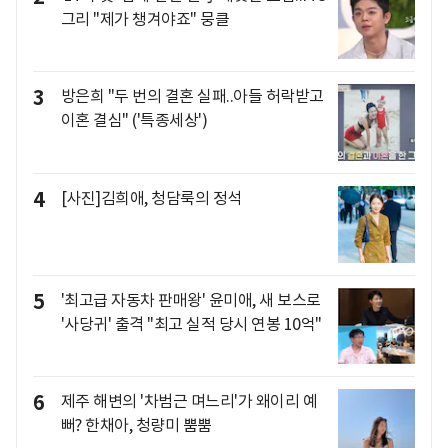
그리 "제가 챙겨야죠" 뭉클
3
방은희 "두 번의 결혼 실패..아들 허락받고
이혼 결심" ('특종세상')
4
[사진]김희애, 청담룩의 정석
5
'최고급 자동차 판매왕' 윤미애, 새 보스로
'사당귀' 출격 "최고 실적 당시 연봉 10억"
6
제주 해변의 '차범근 며느리'가 왜이리 예
뻐? 한채아, 청량미 뿜뿜