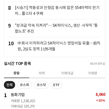
8
[시승기] 역동성과 안정감 동시에 잡은 554마력의 전기
차... 폴스타 4 쿠페
9
"성과급 약속 지켜라"… SK하이닉스, 생산·사무직 '통
합노조' 추진
10
中회사 이직하려고 SK하이닉스 영업비밀 유출…前직
원, 2심도 징역 1년6개월
실시간 TOP 종목
08.09
장마감
상승
하락
거래대금
거래량
전체
코스피
코스닥
ETF
8,060
1
동화기업
+
30
%
거래량
1,338,415
거래대금
105.2억