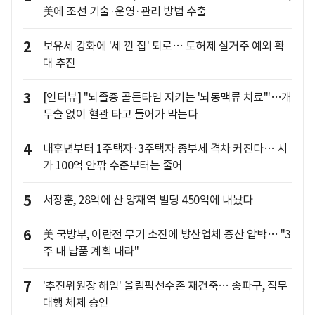
美에 조선 기술·운영·관리 방법 수출
2
보유세 강화에 '세 낀 집' 퇴로… 토허제 실거주 예외 확
대 추진
3
[인터뷰] "뇌졸중 골든타임 지키는 '뇌동맥류 치료'"…개
두술 없이 혈관 타고 들어가 막는다
4
내후년부터 1주택자·3주택자 종부세 격차 커진다… 시
가 100억 안팎 수준부터는 줄어
5
서장훈, 28억에 산 양재역 빌딩 450억에 내놨다
6
美 국방부, 이란전 무기 소진에 방산업체 증산 압박… "3
주 내 납품 계획 내라"
7
'추진위원장 해임' 올림픽선수촌 재건축… 송파구, 직무
대행 체제 승인