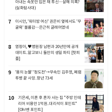
아내는 속옷만 입은 채 투신…살해 의혹?
(실화탐사대)
7
이시안, '워터밤 여신' 권은비 옆에서도 '무
굴욕' 볼륨감…은근히 글래머였네
8
염정아, ♥병원장 남편과 20년만에 공개
데이트..알고보니 둘만의 생일 파티 [핫피
플]
9
'용의 눈물' '정도전'→무속인 김주영, 폐렴
투병 끝 사망..향년 73세
10
기은세, 이혼 후 혼자 사는 집 "주방 인테
리어 비용만 1억원..대리석이 포인트"
[Oh!쎈 포인트]