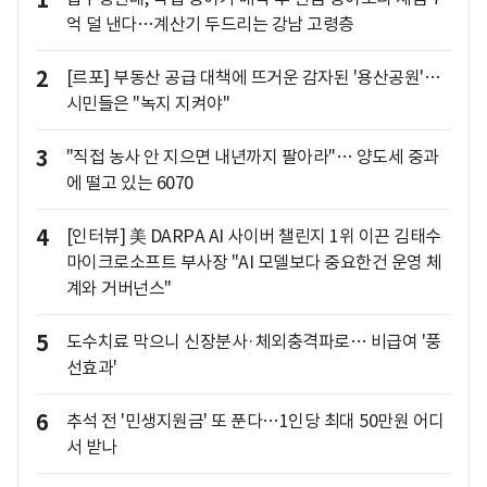
1
억 덜 낸다…계산기 두드리는 강남 고령층
2
[르포] 부동산 공급 대책에 뜨거운 감자된 '용산공원'…
시민들은 "녹지 지켜야"
3
"직접 농사 안 지으면 내년까지 팔아라"… 양도세 중과
에 떨고 있는 6070
4
[인터뷰] 美 DARPA AI 사이버 챌린지 1위 이끈 김태수
마이크로소프트 부사장 "AI 모델보다 중요한건 운영 체
계와 거버넌스"
5
도수치료 막으니 신장분사·체외충격파로… 비급여 '풍
선효과'
6
추석 전 '민생지원금' 또 푼다…1인당 최대 50만원 어디
서 받나