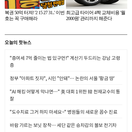
오늘의 핫뉴스
"증여세 7억 줄이는 법 있구먼!" 계산기 두드리는 강남 고령
층
정부 "아파트 짓자", 시민 "안돼"… 논란의 서울 '황금 땅'
"AI 해킹 어떻게 막냐면…" 美 대회 1위한 韓 천재교수의 통
찰
"도수치료 그거 하지 마세요~" 병원들의 새로운 꼼수 진료
바람 가르는 보닛 장착… 세단 같은 승차감의 볼보 전기차