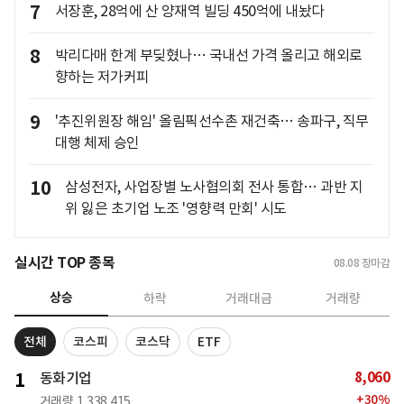
7
서장훈, 28억에 산 양재역 빌딩 450억에 내놨다
8
박리다매 한계 부딪혔나… 국내선 가격 올리고 해외로
향하는 저가커피
9
'추진위원장 해임' 올림픽선수촌 재건축… 송파구, 직무
대행 체제 승인
10
삼성전자, 사업장별 노사협의회 전사 통합… 과반 지
위 잃은 초기업 노조 '영향력 만회' 시도
실시간 TOP 종목
08.08
장마감
상승
하락
거래대금
거래량
전체
코스피
코스닥
ETF
8,060
1
동화기업
+
30
%
거래량
1,338,415