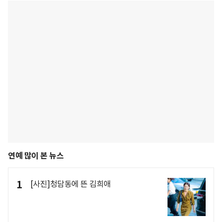
연예 많이 본 뉴스
1
[사진]청담동에 뜬 김희애