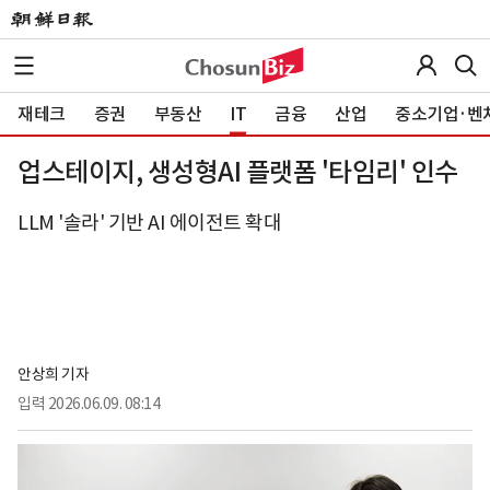
재테크
증권
부동산
IT
금융
산업
중소기업·벤
업스테이지, 생성형AI 플랫폼 '타임리' 인수
LLM '솔라' 기반 AI 에이전트 확대
안상희 기자
입력
2026.06.09. 08:14