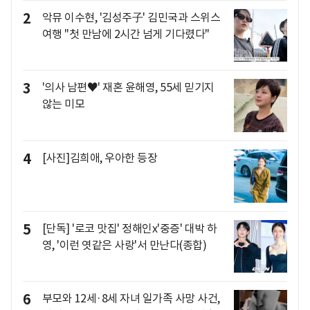
2
악뮤 이수현, '김성주子' 김민국과 스위스
여행 "첫 만남에 2시간 넘게 기다렸다"
3
'의사 남편♥' 재혼 윤해영, 55세 믿기지
않는 미모
4
[사진]김희애, 우아한 등장
5
[단독] '로코 맛집' 정해인x'중증' 대박 하
영, '이런 엿같은 사랑'서 만난다(종합)
6
부모와 12세·8세 자녀 일가족 사망 사건,