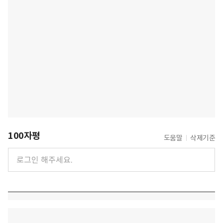
100자평
도움말
삭제기준