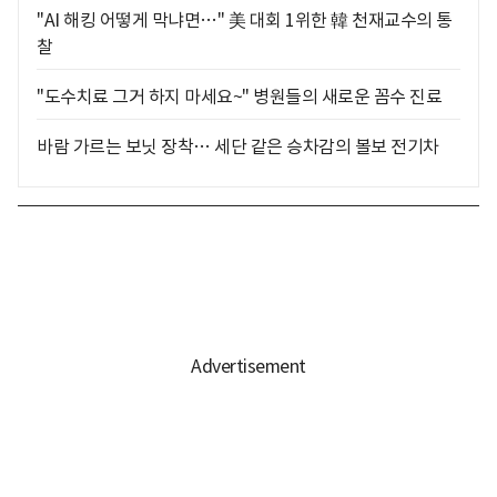
"AI 해킹 어떻게 막냐면…" 美 대회 1위한 韓 천재교수의 통
찰
"도수치료 그거 하지 마세요~" 병원들의 새로운 꼼수 진료
바람 가르는 보닛 장착… 세단 같은 승차감의 볼보 전기차