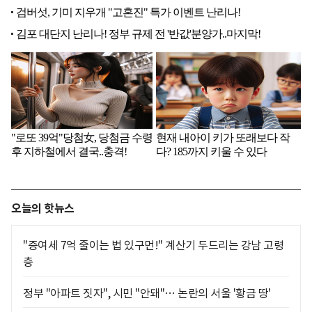
오늘의 핫뉴스
"증여세 7억 줄이는 법 있구먼!" 계산기 두드리는 강남 고령
층
정부 "아파트 짓자", 시민 "안돼"… 논란의 서울 '황금 땅'