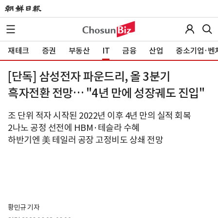
재테크
증권
부동산
IT
금융
산업
중소기업·벤
[단독] 삼성전자 파운드리, 올 3분기
흑자전환 전망… "4년 만에 성장궤도 진입"
조 단위 적자 시작된 2022년 이후 4년 만의 실적 회복
2나노 공정 선전에 HBM·테슬라 수혜
하반기엔 美 테일러 공장 고정비도 상쇄 전망
황민규 기자