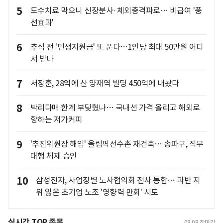
5
도수치료 막으니 신장분사·체외충격파로… 비급여 '풍
선효과'
6
추석 전 '민생지원금' 또 푼다…1인당 최대 50만원 어디
서 받나
7
서장훈, 28억에 산 양재역 빌딩 450억에 내놨다
8
박리다매 한계 부딪혔나… 국내선 가격 올리고 해외로
향하는 저가커피
9
'추진위원장 해임' 올림픽선수촌 재건축… 송파구, 직무
대행 체제 승인
10
삼성전자, 사업장별 노사협의회 전사 통합… 과반 지
위 잃은 초기업 노조 '영향력 만회' 시도
실시간 TOP 종목
08.08
장마감