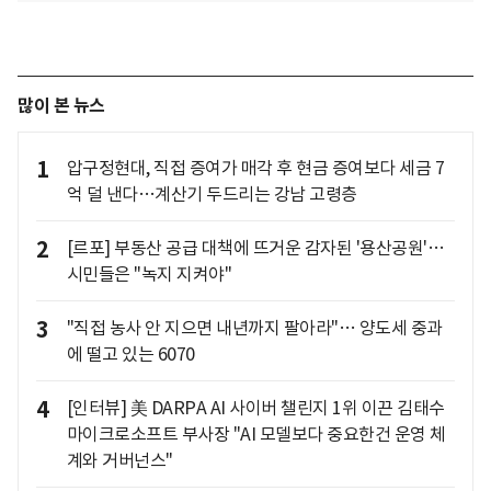
많이 본 뉴스
1
압구정현대, 직접 증여가 매각 후 현금 증여보다 세금 7
억 덜 낸다…계산기 두드리는 강남 고령층
2
[르포] 부동산 공급 대책에 뜨거운 감자된 '용산공원'…
시민들은 "녹지 지켜야"
3
"직접 농사 안 지으면 내년까지 팔아라"… 양도세 중과
에 떨고 있는 6070
4
[인터뷰] 美 DARPA AI 사이버 챌린지 1위 이끈 김태수
마이크로소프트 부사장 "AI 모델보다 중요한건 운영 체
계와 거버넌스"