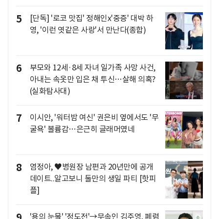
5
[단독] '로코 맛집' 정해인x'중증' 대박 하
영, '이런 엿같은 사랑'서 만난다(종합)
6
부모와 12세·8세 자녀 일가족 사망 사건,
아내는 속옷만 입은 채 투신…살해 의혹?
(실화탐사대)
7
이시안, '워터밤 여신' 권은비 옆에서도 '무
굴욕' 볼륨감…은근히 글래머였네
8
염정아, ♥병원장 남편과 20년만에 공개
데이트..알고보니 둘만의 생일 파티 [핫피
플]
9
'용의 눈물' '정도전'→무속인 김주영, 폐렴