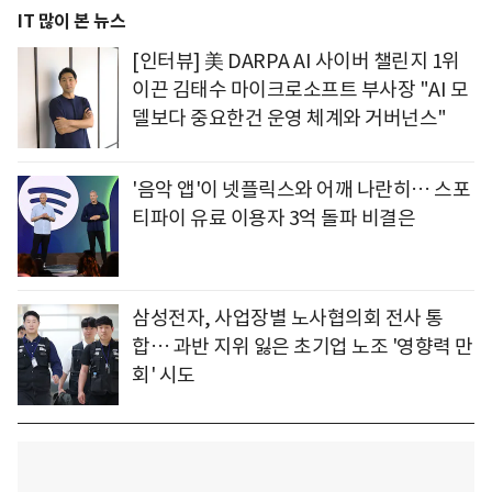
IT 많이 본 뉴스
[인터뷰] 美 DARPA AI 사이버 챌린지 1위
이끈 김태수 마이크로소프트 부사장 "AI 모
델보다 중요한건 운영 체계와 거버넌스"
'음악 앱'이 넷플릭스와 어깨 나란히… 스포
티파이 유료 이용자 3억 돌파 비결은
삼성전자, 사업장별 노사협의회 전사 통
합… 과반 지위 잃은 초기업 노조 '영향력 만
회' 시도