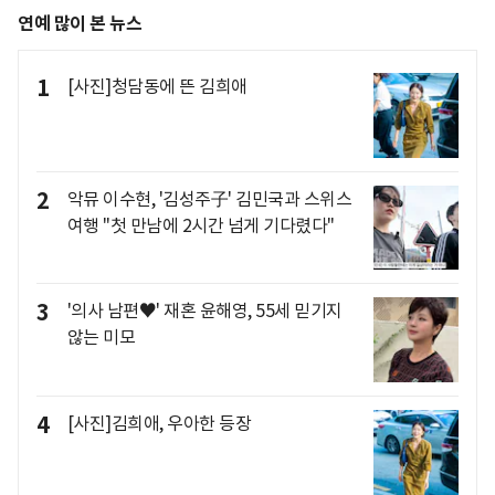
연예 많이 본 뉴스
1
[사진]청담동에 뜬 김희애
2
악뮤 이수현, '김성주子' 김민국과 스위스
여행 "첫 만남에 2시간 넘게 기다렸다"
3
'의사 남편♥' 재혼 윤해영, 55세 믿기지
않는 미모
4
[사진]김희애, 우아한 등장