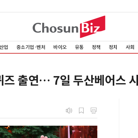
산업
중소기업·벤처
바이오
유통
정책
정치
사회
유퀴즈 출연… 7일 두산베어스 