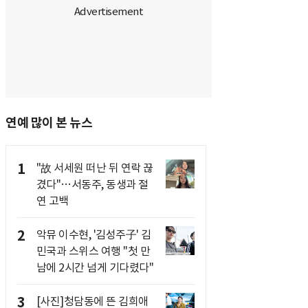
연예 많이 본 뉴스
1
"故 서세원 떠난 뒤 연락 끊
겼다"…서동주, 동생과 절
연 고백
2
악뮤 이수현, '김성주子' 김
민국과 스위스 여행 "첫 만
남에 2시간 넘게 기다렸다"
3
[사진]청담동에 뜬 김희애