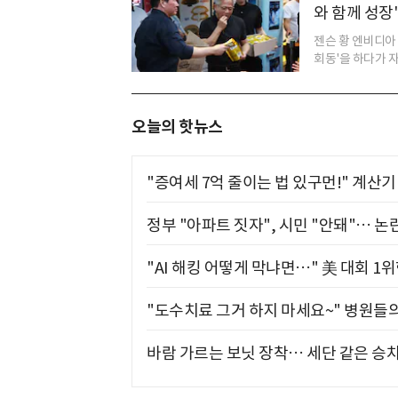
와 함께 성장
젠슨 황 엔비디아 
회동'을 하다가 자신
오늘의 핫뉴스
"증여세 7억 줄이는 법 있구먼!" 계산
정부 "아파트 짓자", 시민 "안돼"… 논란
"AI 해킹 어떻게 막냐면…" 美 대회 1
"도수치료 그거 하지 마세요~" 병원들
바람 가르는 보닛 장착… 세단 같은 승