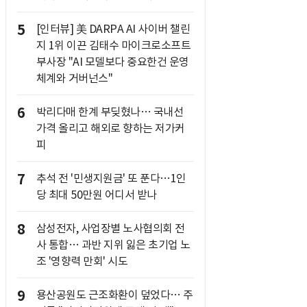
5
[인터뷰] 美 DARPA AI 사이버 챌린
지 1위 이끈 김태수 마이크로소프트
부사장 "AI 모델보다 중요한건 운영
체계와 거버넌스"
6
박리다매 한계 부딪혔나… 국내선
가격 올리고 해외로 향하는 저가커
피
7
추석 전 '민생지원금' 또 푼다…1인
당 최대 50만원 어디서 받나
8
삼성전자, 사업장별 노사협의회 전
사 통합… 과반 지위 잃은 초기업 노
조 '영향력 만회' 시도
9
용산공원도 근조화환이 덮었다… 주