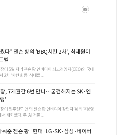
웠다" 젠슨 황의 'BBQ치킨 2차', 최태원이
골든벨
장이 5일 저녁 젠슨 황 엔비디아 최고경영자(CEO)와 국내
2차 '치킨 회동' 식대를 ...
황, 7개월간 6번 만나…굳건해지는 SK·엔
맹'
회장이 일주일도 안 돼 젠슨 황 엔비디아 창립자 겸 최고경영
 재회했다. 두 'AI 거물'...
 나눠준 젠슨 황 "현대·LG·SK·삼성·네이버