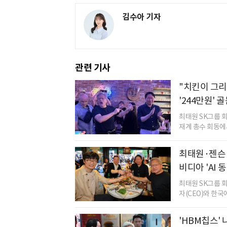
김수아 기자
관련 기사
"치킨이 그리
'244만원' 
최태원 SK그룹 회
재계 총수 회동에서 
최태원·젠슨 
비디아 'AI 동
최태원 SK그룹 
자(CEO)와 한국에서
'HBM칩스'