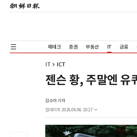
재테크
증권
부동산
IT
금융
IT
ICT
젠슨 황, 주말엔 
김수아 기자
업데이트
2026.06.06. 10:27