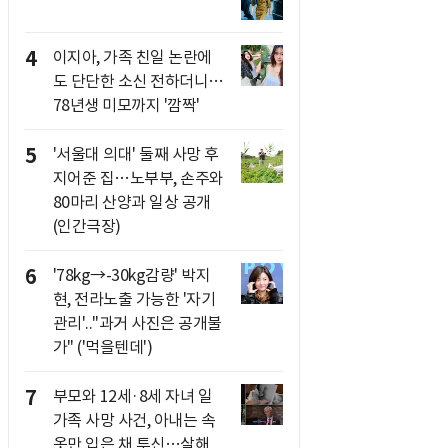
4
이지아, 가족 친일 논란에
도 단단한 소신 전하더니…
78년생 미모까지 '깜짝'
5
'서울대 의대' 둘째 사망 후
지어준 집…노부부, 손주와
80마리 산양과 일상 공개
(인간극장)
6
'78kg→-30kg감량' 박지
현, 전라노출 가능한 '자기
관리'.."과거 사진은 공개불
가" ('먹을텐데')
7
부모와 12세·8세 자녀 일
가족 사망 사건, 아내는 속
옷만 입은 채 투신…살해