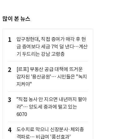
많이 본 뉴스
1
압구정현대, 직접 증여가 매각 후 현
금 증여보다 세금 7억 덜 낸다…계산
기 두드리는 강남 고령층
2
[르포] 부동산 공급 대책에 뜨거운
감자된 '용산공원'… 시민들은 "녹지
지켜야"
3
"직접 농사 안 지으면 내년까지 팔아
라"… 양도세 중과에 떨고 있는
6070
4
도수치료 막으니 신장분사·체외충
격파로… 비급여 '풍선효과'