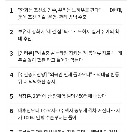
1
"한화는 조선소 인수, 우리는 노하우를 판다"… HD현대,
美에 조선 기술·운영·관리 방법 수출
2
보유세 강화에 '세 낀 집' 퇴로… 토허제 실거주 예외 확
대 추진
3
[인터뷰] "뇌졸중 골든타임 지키는 '뇌동맥류 치료'"…개
두술 없이 혈관 타고 들어가 막는다
4
[주간증시전망] "외국인 언제 돌아오나"…역대급 반등
뒤 더 막막해진 증시
5
서장훈, 28억에 산 양재역 빌딩 450억에 내놨다
6
내후년부터 1주택자·3주택자 종부세 격차 커진다… 시
가 100억 안팎 수준부터는 줄어