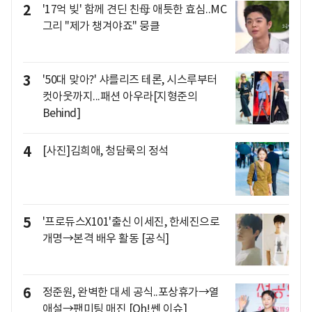
2
'17억 빚' 함께 견딘 친母 애틋한 효심..MC
그리 "제가 챙겨야죠" 뭉클
3
'50대 맞아?' 샤를리즈 테론, 시스루부터
컷아웃까지...패션 아우라[지형준의
Behind]
4
[사진]김희애, 청담룩의 정석
5
'프로듀스X101'출신 이세진, 한세진으로
개명→본격 배우 활동 [공식]
6
정준원, 완벽한 대세 공식..포상휴가→열
애설→팬미팅 매진 [Oh!쎈 이슈]