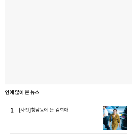
연예 많이 본 뉴스
1
[사진]청담동에 뜬 김희애