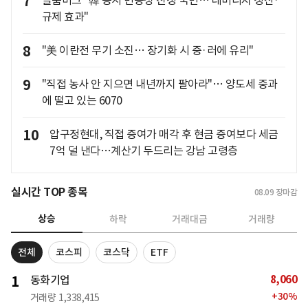
7
블룸버그 "韓 증시 변동성 진정 국면… 레버리지 청산·
규제 효과"
8
"美 이란전 무기 소진… 장기화 시 중·러에 유리"
9
"직접 농사 안 지으면 내년까지 팔아라"… 양도세 중과
에 떨고 있는 6070
10
압구정현대, 직접 증여가 매각 후 현금 증여보다 세금
7억 덜 낸다…계산기 두드리는 강남 고령층
실시간 TOP 종목
08.09
장마감
상승
하락
거래대금
거래량
전체
코스피
코스닥
ETF
8,060
1
동화기업
+
30
%
거래량
1,338,415