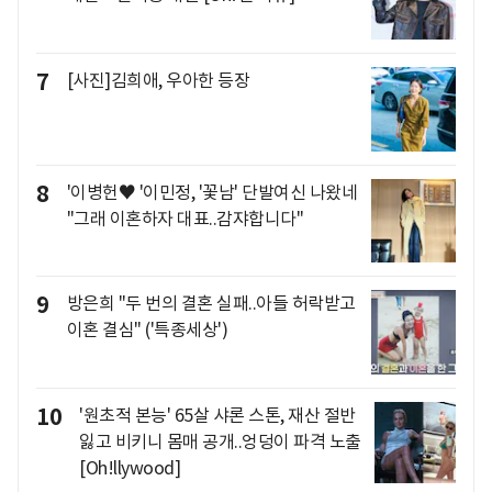
7
[사진]김희애, 우아한 등장
8
'이병헌♥ '이민정, '꽃남' 단발여신 나왔네
"그래 이혼하자 대표..감쟈합니다"
9
방은희 "두 번의 결혼 실패..아들 허락받고
이혼 결심" ('특종세상')
10
'원초적 본능' 65살 샤론 스톤, 재산 절반
잃고 비키니 몸매 공개..엉덩이 파격 노출
[Oh!llywood]