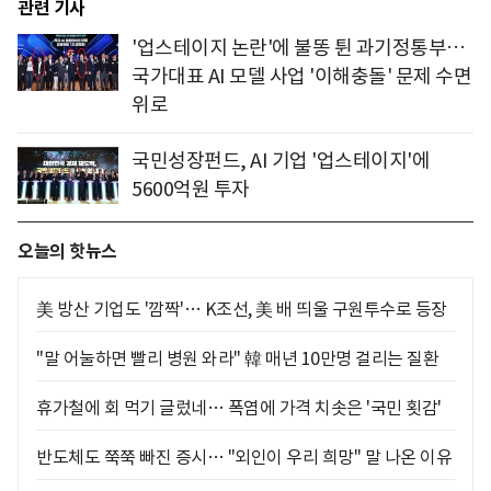
관련 기사
'업스테이지 논란'에 불똥 튄 과기정통부…
국가대표 AI 모델 사업 '이해충돌' 문제 수면
위로
국민성장펀드, AI 기업 '업스테이지'에
5600억원 투자
오늘의 핫뉴스
美 방산 기업도 '깜짝'… K조선, 美 배 띄울 구원투수로 등장
"말 어눌하면 빨리 병원 와라" 韓 매년 10만명 걸리는 질환
휴가철에 회 먹기 글렀네… 폭염에 가격 치솟은 '국민 횟감'
반도체도 쭉쭉 빠진 증시… "외인이 우리 희망" 말 나온 이유