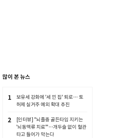
많이 본 뉴스
1
보유세 강화에 '세 낀 집' 퇴로… 토
허제 실거주 예외 확대 추진
2
[인터뷰] "뇌졸중 골든타임 지키는
'뇌동맥류 치료'"…개두술 없이 혈관
타고 들어가 막는다