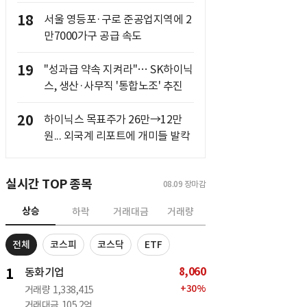
18
서울 영등포·구로 준공업지역에 2
만7000가구 공급 속도
19
"성과급 약속 지켜라"… SK하이닉
스, 생산·사무직 '통합노조' 추진
20
하이닉스 목표주가 26만→12만
원... 외국계 리포트에 개미들 발칵
실시간 TOP 종목
08.09
장마감
상승
하락
거래대금
거래량
전체
코스피
코스닥
ETF
8,060
1
동화기업
+
30
%
거래량
1,338,415
거래대금
105.2억