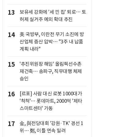
13
보유세 강화에 '세 낀 집' 퇴로… 토
허제 실거주 예외 확대 추진
14
美 국방부, 이란전 무기 소진에 방
산업체 증산 압박… "3주 내 납품
계획 내라"
15
'추진위원장 해임' 올림픽선수촌
재건축… 송파구, 직무대행 체제
승인
16
[르포] 사람 대신 로봇 1000대가
'척척'… 롯데마트, 2000억 '제타
스마트센터' 가동
17
金, 與전당대회 '강원·TK' 경선 1
위… 鄭, 이틀 연속 밀려