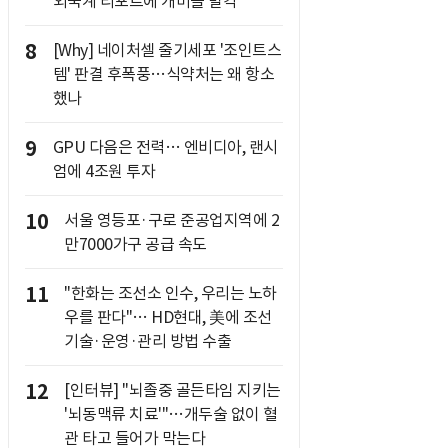
외국계 리포트에 개미들 발칵
8
[Why] 네이처셀 줄기세포 '조인트스
템' 판결 후폭풍…식약처는 왜 항소
했나
9
GPU 다음은 전력… 엔비디아, 랜시
엄에 4조원 투자
10
서울 영등포·구로 준공업지역에 2
만7000가구 공급 속도
11
"한화는 조선소 인수, 우리는 노하
우를 판다"… HD현대, 美에 조선
기술·운영·관리 방법 수출
12
[인터뷰] "뇌졸중 골든타임 지키는
'뇌동맥류 치료'"…개두술 없이 혈
관 타고 들어가 막는다