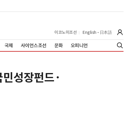
이코노미조선
English
日本語
국제
사이언스조선
문화
오피니언
 국민성장펀드·