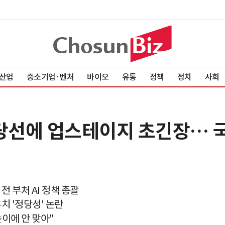
산업
중소기업·벤처
바이오
유통
정책
정치
사회
 당선에 업스테이지 초긴장…
 부처 AI 정책 총괄
치 '정당성' 논란
이에 안 맞아"