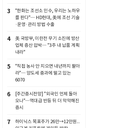
3
"한화는 조선소 인수, 우리는 노하우
를 판다"… HD현대, 美에 조선 기술
·운영·관리 방법 수출
4
美 국방부, 이란전 무기 소진에 방산
업체 증산 압박… "3주 내 납품 계획
내라"
5
"직접 농사 안 지으면 내년까지 팔아
라"… 양도세 중과에 떨고 있는
6070
6
[주간증시전망] "외국인 언제 돌아
오나"…역대급 반등 뒤 더 막막해진
증시
7
하이닉스 목표주가 26만→12만원...