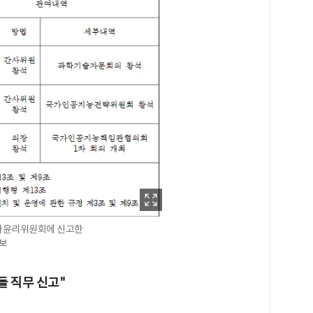
직자윤리위원회에 신고한
보
돌 직무 신고"