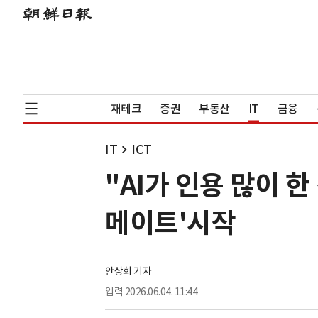
재테크
증권
부동산
IT
금융
IT
ICT
"AI가 인용 많이 
메이트'시작
안상희 기자
입력
2026.06.04. 11:44