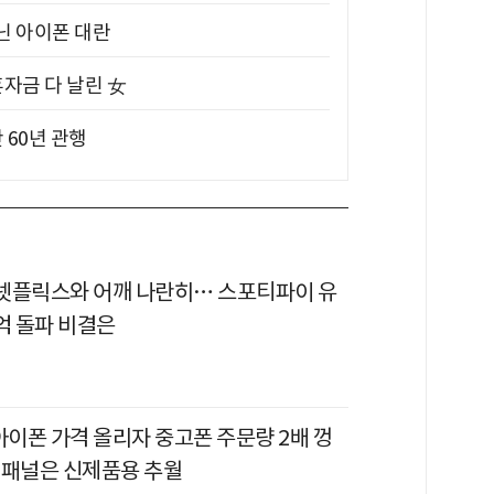
아닌 아이폰 대란
혼자금 다 날린 女
 60년 관행
이 넷플릭스와 어깨 나란히… 스포티파이 유
억 돌파 비결은
아이폰 가격 올리자 중고폰 주문량 2배 껑
 패널은 신제품용 추월