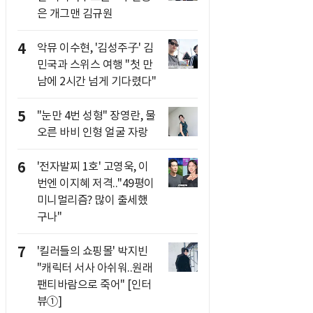
은 개그맨 김규원
4
악뮤 이수현, '김성주子' 김
민국과 스위스 여행 "첫 만
남에 2시간 넘게 기다렸다"
5
"눈만 4번 성형" 장영란, 물
오른 바비 인형 얼굴 자랑
6
'전자발찌 1호' 고영욱, 이
번엔 이지혜 저격.."49평이
미니멀리즘? 많이 출세했
구나"
7
'킬러들의 쇼핑몰' 박지빈
"캐릭터 서사 아쉬워..원래
팬티바람으로 죽어" [인터
뷰①]