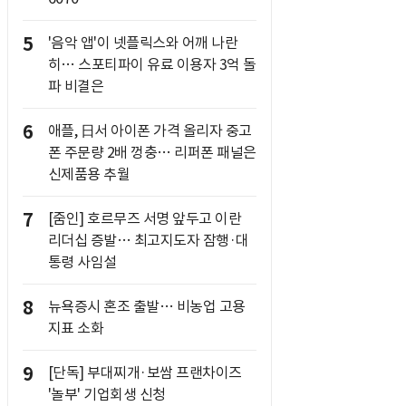
5
'음악 앱'이 넷플릭스와 어깨 나란
히… 스포티파이 유료 이용자 3억 돌
파 비결은
6
애플, 日서 아이폰 가격 올리자 중고
폰 주문량 2배 껑충… 리퍼폰 패널은
신제품용 추월
7
[줌인] 호르무즈 서명 앞두고 이란
리더십 증발… 최고지도자 잠행·대
통령 사임설
8
뉴욕증시 혼조 출발… 비농업 고용
지표 소화
9
[단독] 부대찌개·보쌈 프랜차이즈
'놀부' 기업회생 신청