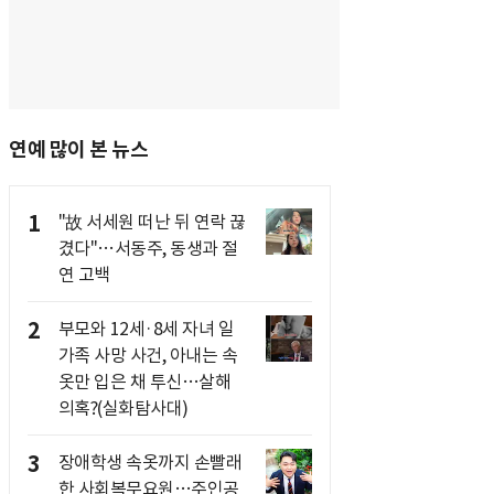
연예 많이 본 뉴스
1
"故 서세원 떠난 뒤 연락 끊
겼다"…서동주, 동생과 절
연 고백
2
부모와 12세·8세 자녀 일
가족 사망 사건, 아내는 속
옷만 입은 채 투신…살해
의혹?(실화탐사대)
3
장애학생 속옷까지 손빨래
한 사회복무요원…주인공