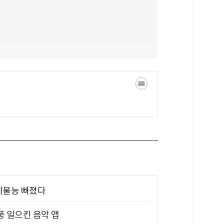
제불능 빠졌다
풍 일으킨 음악 앱