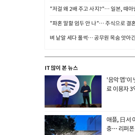
"저걸 왜 2배 주고 사지?"… 일본, 때
"파혼 말할 엄두 안 나"… 주식으로 결
벼 낱알 세다 풀썩… 공무원 목숨 앗아간
IT 많이 본 뉴스
'음악 앱'
료 이용자 3
애플, 日서 
충… 리퍼폰