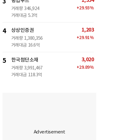
1,554
3
윙입푸드
+
29.93
%
거래량
346,924
거래대금
5.3억
1,203
4
상상인증권
+
29.91
%
거래량
1,380,356
거래대금
16.6억
3,020
5
한국첨단소재
+
29.89
%
거래량
3,991,467
거래대금
118.3억