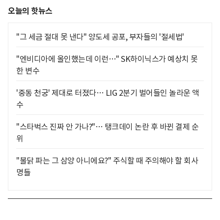
오늘의 핫뉴스
"그 세금 절대 못 낸다" 양도세 공포, 부자들의 '절세법'
"엔비디아에 올인했는데 이런…" SK하이닉스가 예상치 못
한 변수
'중동 천궁' 제대로 터졌다… LIG 2분기 벌어들인 놀라운 액
수
"스타벅스 진짜 안 가나?"… 탱크데이 논란 후 바뀐 결제 순
위
"불닭 파는 그 삼양 아니에요?" 주식할 때 주의해야 할 회사
명들