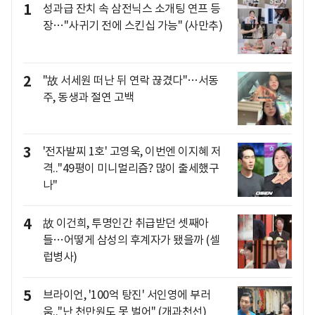
1
성과급 잔치 속 삼전닉스 소개팅 연프 등
장…"사귀기 전에 스킨십 가능" (사만추)
2
"故 서세원 떠난 뒤 연락 끊겼다"…서동
주, 동생과 절연 고백
3
'전자발찌 1호' 고영욱, 이번엔 이지혜 저
격.."49평이 미니멀리즘? 많이 출세했구
나"
4
故 이건희, 투명인간 취급받던 셋째아
들…어떻게 삼성의 후계자가 됐을까 (셀
럽병사)
5
브라이언, '100억 탕진' 서인영에 부러
움.."난 천만원도 못 벌어" (개과천선)