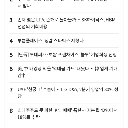
서 받나
3
먼저 맺은 LTA, 손해로 돌아올까… SK하이닉스, HBM
선점의 기회비용
4
투썸플레이스, 정말 스타벅스 제쳤나
5
[단독] 부대찌개·보쌈 프랜차이즈 '놀부' 기업회생 신청
6
美, 中 태양광 막을 '역대급 카드' 내놨다… 韓 업계 기대
감↑
7
UAE '천궁Ⅱ' 수출에… LIG D&A, 2분기 영업익 30% 성
장
8
최대주주도 못 피한 '반대매매' 폭탄… 지분율 42%에서
18%로 추락