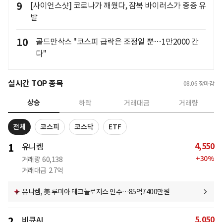
9
[사이언스샷] 코로나가 깨웠다, 잠복 바이러스가 중증 유
발
10
골드만삭스 "코스피 급락은 조정일 뿐…1만2000 간
다"
실시간 TOP 종목
08.06
장마감
상승
하락
거래대금
거래량
전체
코스피
코스닥
ETF
4,550
1
유니켐
+
30
%
거래량
60,138
거래대금
2.7억
유니켐, 美 루미아 테크놀로지스 인수…85억7400만원
5,050
2
비큐AI