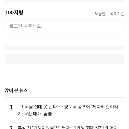
100자평
도움말
삭제기준
많이 본 뉴스
1
"그 세금 절대 못 낸다"… 양도세 공포에 '제자리 갈아타
기·교환 매매' 꿈틀
2
추석 전 '민생지원금' 또 푼다…1인당 최대 50만원 어디