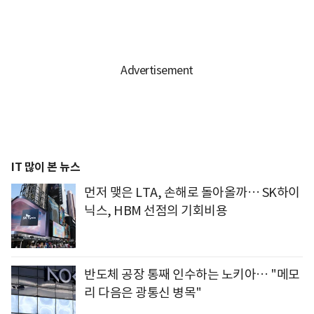
IT 많이 본 뉴스
먼저 맺은 LTA, 손해로 돌아올까… SK하이
닉스, HBM 선점의 기회비용
반도체 공장 통째 인수하는 노키아… "메모
리 다음은 광통신 병목"