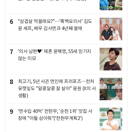
6
"삼겹살 먹을래요?"…'흑백요리사' 김도
윤 셰프, 배우 김서연과 4년째 열애
7
'의사 남편♥' 재혼 윤해영, 55세 믿기지
않는 미모
8
최고기, 5년 사귄 연인에 프러포즈…전처
유깻잎도 "알콩달콩 잘 살아" 응원 (X의 사
생활)
9
'연수입 40억' 전현무, '순천 1위' 맛집 사
장에 "아들 삼아줘"('전현무계획2')