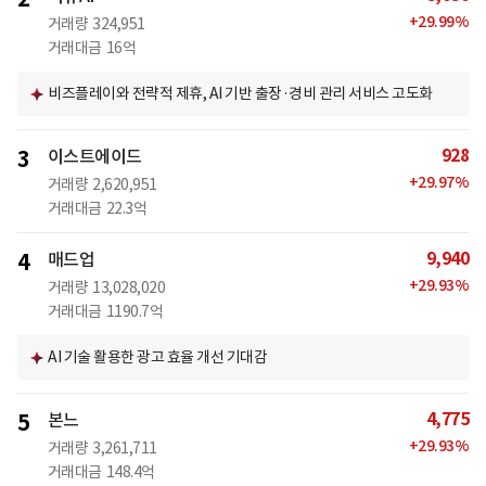
+
29.99
%
거래량
324,951
거래대금
16억
비즈플레이와 전략적 제휴, AI 기반 출장·경비 관리 서비스 고도화
928
3
이스트에이드
+
29.97
%
거래량
2,620,951
거래대금
22.3억
9,940
4
매드업
+
29.93
%
거래량
13,028,020
거래대금
1190.7억
AI 기술 활용한 광고 효율 개선 기대감
4,775
5
본느
+
29.93
%
거래량
3,261,711
거래대금
148.4억