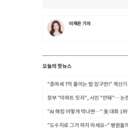
이재은 기자
오늘의 핫뉴스
"증여세 7억 줄이는 법 있구먼!" 계산
정부 "아파트 짓자", 시민 "안돼"… 논란
"AI 해킹 어떻게 막냐면…" 美 대회 1
"도수치료 그거 하지 마세요~" 병원들