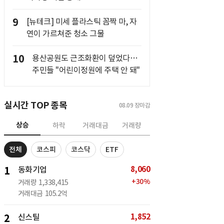
9
[뉴테크] 미세 플라스틱 꼼짝 마, 자
연이 가르쳐준 청소 그물
10
용산공원도 근조화환이 덮었다…
주민들 "어린이정원에 주택 안 돼"
실시간 TOP 종목
08.09
장마감
상승
하락
거래대금
거래량
전체
코스피
코스닥
ETF
8,060
1
동화기업
+
30
%
거래량
1,338,415
거래대금
105.2억
1,852
2
신스틸