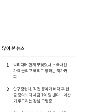
많이 본 뉴스
1
박리다매 한계 부딪혔나… 국내선
가격 올리고 해외로 향하는 저가커
피
2
압구정현대, 직접 증여가 매각 후 현
금 증여보다 세금 7억 덜 낸다…계산
기 두드리는 강남 고령층