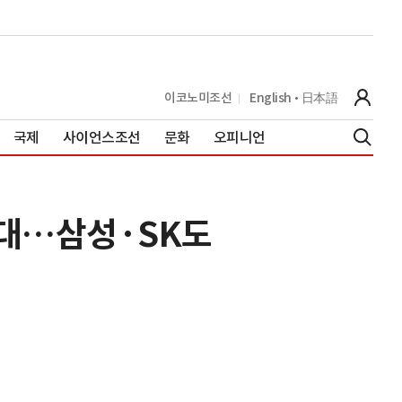
이코노미조선
English
日本語
국제
사이언스조선
문화
오피니언
확대…삼성·SK도