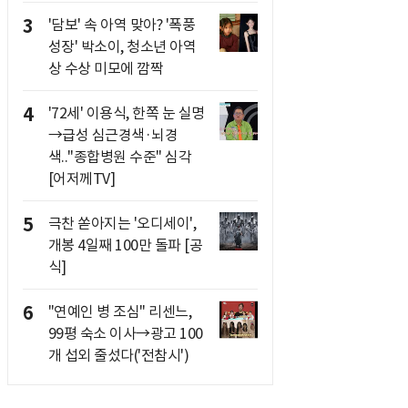
3
'담보' 속 아역 맞아? '폭풍
성장' 박소이, 청소년 아역
상 수상 미모에 깜짝
4
'72세' 이용식, 한쪽 눈 실명
→급성 심근경색·뇌경
색.."종합병원 수준" 심각
[어저께TV]
5
극찬 쏟아지는 '오디세이',
개봉 4일째 100만 돌파 [공
식]
6
"연예인 병 조심" 리센느,
99평 숙소 이사→광고 100
개 섭외 줄섰다('전참시')