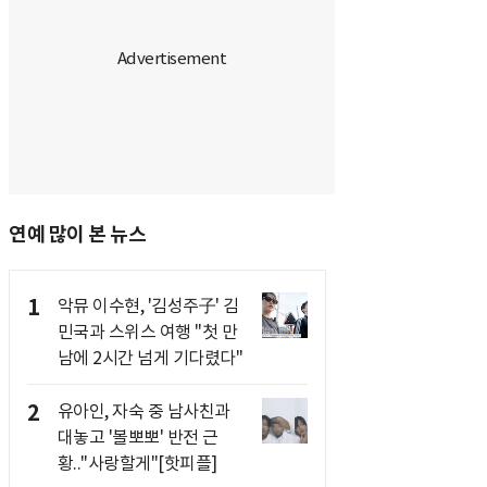
연예 많이 본 뉴스
1
악뮤 이수현, '김성주子' 김
민국과 스위스 여행 "첫 만
남에 2시간 넘게 기다렸다"
2
유아인, 자숙 중 남사친과
대놓고 '볼뽀뽀' 반전 근
황.."사랑할게"[핫피플]