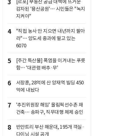
3
[르포] 부동산 공급 대책에 뜨거운
감자된 '용산공원'… 시민들은 "녹지
지켜야"
4
"직접 농사 안 지으면 내년까지 팔아
라"… 양도세 중과에 떨고 있는
6070
5
[주간 특산물] 폭염을 이겨내는 푸릇
함… '대관령 배추·무'
6
서장훈, 28억에 산 양재역 빌딩 450
억에 내놨다
7
'추진위원장 해임' 올림픽선수촌 재
건축… 송파구, 직무대행 체제 승인
8
반얀트리 부산 해운대, 195개 객실·
다이닝 시설 공개