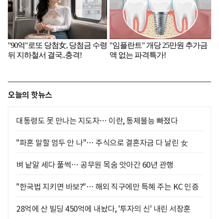
오늘의 핫뉴스
대통령도 못 만나는 지도자… 이란, 통제불능 빠졌다
"파혼 말할 엄두 안 나"… 주식으로 결혼자금 다 날린 女
벼 낱알 세다 풀썩… 공무원 목숨 앗아간 60년 관행
"한국법 지키면 바보?"… 해외 직구에만 특혜 주는 KC 인증
28억에 산 빌딩 450억에 내놨다, '투자의 신' 내린 서장훈