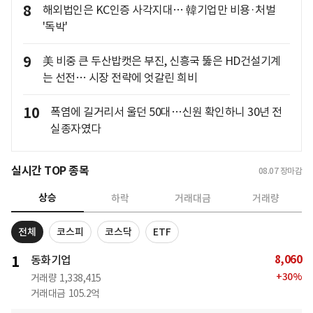
8
해외법인은 KC인증 사각지대… 韓기업만 비용·처벌
'독박'
9
美 비중 큰 두산밥캣은 부진, 신흥국 뚫은 HD건설기계
는 선전… 시장 전략에 엇갈린 희비
10
폭염에 길거리서 울던 50대…신원 확인하니 30년 전
실종자였다
실시간 TOP 종목
08.07
장마감
상승
하락
거래대금
거래량
전체
코스피
코스닥
ETF
8,060
1
동화기업
+
30
%
거래량
1,338,415
거래대금
105.2억