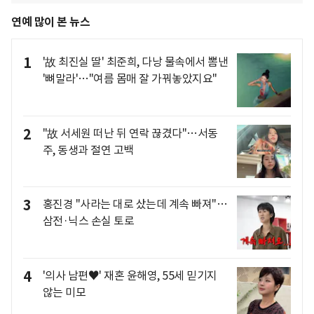
연예 많이 본 뉴스
1
'故 최진실 딸' 최준희, 다낭 물속에서 뽐낸
'뼈말라'…"여름 몸매 잘 가꿔놓았지요"
2
"故 서세원 떠난 뒤 연락 끊겼다"…서동
주, 동생과 절연 고백
3
홍진경 "사라는 대로 샀는데 계속 빠져"…
삼전·닉스 손실 토로
4
'의사 남편♥' 재혼 윤해영, 55세 믿기지
않는 미모