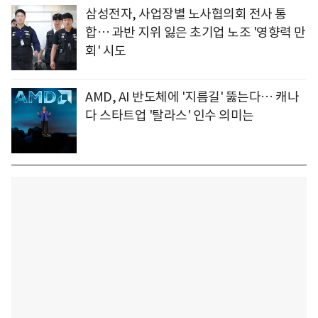
삼성전자, 사업장별 노사협의회 전사 통
합… 과반 지위 잃은 초기업 노조 '영향력 만
회' 시도
AMD, AI 반도체에 '지름길' 뚫는다… 캐나
다 스타트업 '탈라스' 인수 의미는