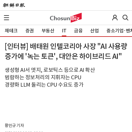
재테크
증권
부동산
IT
금융
산업
중소기업·벤
[인터뷰] 배태원 인텔코리아 사장 "AI 사용량
증가에 '녹는 토큰', 대안은 하이브리드 AI"
생성형 AI서 엣지, 로보틱스 등으로 AI 확산
범람하는 정보처리의 지휘자는 CPU
경량화 LLM 돌리는 CPU 수요도 증가
황민규 기자