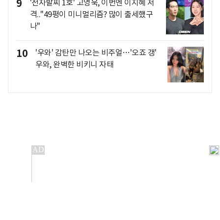
9
'전자발찌 1호' 고영욱, 이번엔 이지혜 저
격.."49평이 미니멀리즘? 많이 출세했구
나"
10
'우와' 감탄만 나오는 비주얼…'오죠 갱'
우와, 완벽한 비키니 자태
개인정보처리방침
앱설치(Android)
본 사이트의 주가 시세정보는 정보 제공 목적이며, 오류가
발생하거나 지연될 수 있습니다.