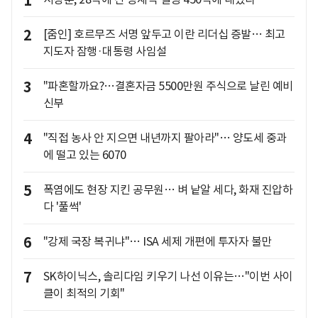
1
2
[줌인] 호르무즈 서명 앞두고 이란 리더십 증발… 최고
지도자 잠행·대통령 사임설
3
"파혼할까요?…결혼자금 5500만원 주식으로 날린 예비
신부
4
"직접 농사 안 지으면 내년까지 팔아라"… 양도세 중과
에 떨고 있는 6070
5
폭염에도 현장 지킨 공무원… 벼 낱알 세다, 화재 진압하
다 '풀썩'
6
"강제 국장 복귀냐"… ISA 세제 개편에 투자자 불만
7
SK하이닉스, 솔리다임 키우기 나선 이유는…"이번 사이
클이 최적의 기회"