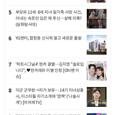
5
부모와 12세·8세 자녀 일가족 사망 사건,
아내는 속옷만 입은 채 투신…살해 의혹?
(실화탐사대)
6
YG엔터, 합정동 신사옥 열고 새로운 출발
7
'하트시그널4' 현커 결별…김지영 "솔로입
니다", ♥한겨레와 이별 인정 [Oh!쎈 이
슈]
8
미군 군무원→자가 보유….14기 미녀삼총
사, 미스터들 자기소개에 '깜짝' ('나솔사
계') [어저께TV]