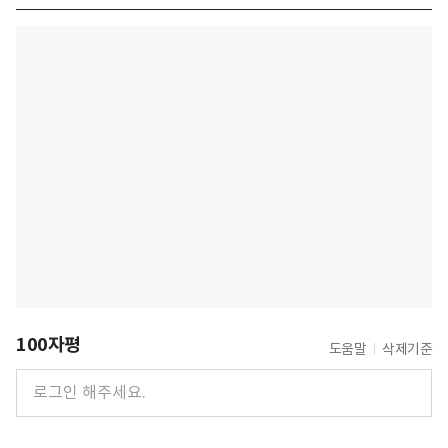
100자평
도움말
삭제기준