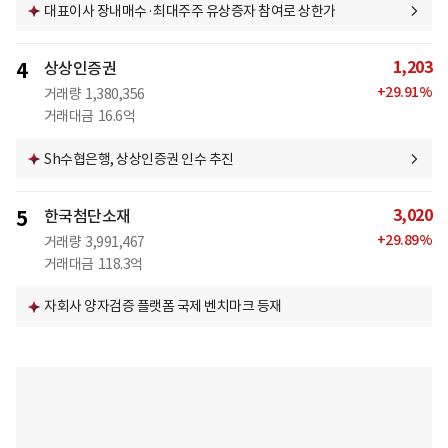
대표이사 장내매수·최대주주 유상증자 참여로 상한가
1,203
4
상상인증권
+
29.91
%
거래량
1,380,356
거래대금
16.6억
Sh수협은행, 상상인증권 인수 추진
3,020
5
한국첨단소재
+
29.89
%
거래량
3,991,467
거래대금
118.3억
자회사 양자검증 플랫폼 국제 벤치마크 등재