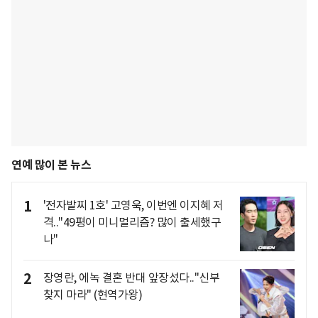
연예 많이 본 뉴스
1
'전자발찌 1호' 고영욱, 이번엔 이지혜 저
격.."49평이 미니멀리즘? 많이 출세했구
나"
2
장영란, 에녹 결혼 반대 앞장섰다.."신부
찾지 마라" (현역가왕)