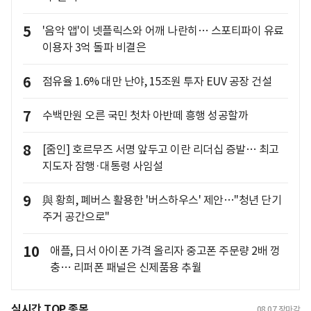
5
'음악 앱'이 넷플릭스와 어깨 나란히… 스포티파이 유료
이용자 3억 돌파 비결은
6
점유율 1.6% 대만 난야, 15조원 투자 EUV 공장 건설
7
수백만원 오른 국민 첫차 아반떼 흥행 성공할까
8
[줌인] 호르무즈 서명 앞두고 이란 리더십 증발… 최고
지도자 잠행·대통령 사임설
9
與 황희, 폐버스 활용한 '버스하우스' 제안…"청년 단기
주거 공간으로"
10
애플, 日서 아이폰 가격 올리자 중고폰 주문량 2배 껑
충… 리퍼폰 패널은 신제품용 추월
실시간 TOP 종목
08.07
장마감