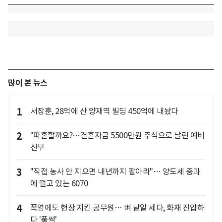
많이 본 뉴스
1
서장훈, 28억에 산 양재역 빌딩 450억에 내놨다
2
"파혼할까요?…결혼자금 5500만원 주식으로 날린 예비
신부
3
"직접 농사 안 지으면 내년까지 팔아라"… 양도세 중과
에 떨고 있는 6070
4
폭염에도 현장 지킨 공무원… 벼 낱알 세다, 화재 진압하
다 '풀썩'