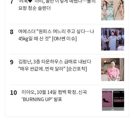
7
'려욱♥' 아리, 골반 이렇게 예뻤나…물의
요정 청순 슬렌더
8
여에스더 "원피스 며느리 주고 싶다…나
45kg일 때 산 것" [Oh!쎈 이슈]
9
김정난, 3층 타운하우스 급매로 내놨다
"매우 싼값에..연락 달라" [순간포착]
10
미야오, 10월 14일 컴백 확정..신곡
'BURNING UP' 발표