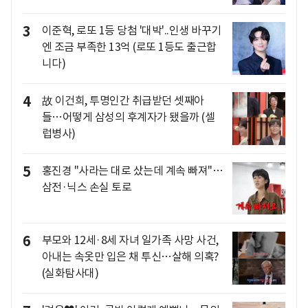
3
이준혁, 로또 1등 당첨 '대박'..인생 바꾸기
엔 조금 부족한 13억 (로또 1등도 출근합
니다)
4
故 이건희, 투명인간 취급받던 셋째아
들…어떻게 삼성의 후계자가 됐을까 (셀
럽병사)
5
홍진경 "사라는 대로 샀는데 계속 빠져"…
삼전·닉스 손실 토로
6
부모와 12세·8세 자녀 일가족 사망 사건,
아내는 속옷만 입은 채 투신…살해 의혹?
(실화탐사대)