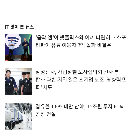
IT 많이 본 뉴스
'음악 앱'이 넷플릭스와 어깨 나란히… 스포
티파이 유료 이용자 3억 돌파 비결은
삼성전자, 사업장별 노사협의회 전사 통
합… 과반 지위 잃은 초기업 노조 '영향력 만
회' 시도
점유율 1.6% 대만 난야, 15조원 투자 EUV
공장 건설