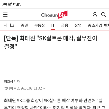
재테크
증권
부동산
IT
금융
산업
중소기업·벤
[단독] 최태원 "SK실트론 매각, 실무진이
결정"
최효정 기자
업데이트
2026.06.03. 11:32
최태원 SK그룹 회장이 SK실트론 매각 여부와 관련해 "실
무진이 결정할 사안"이라는 취지의 입장을 밝혔다. 최근 그