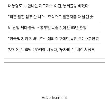
대통령도 못 만나는 지도자… 이란, 통제불능 빠졌다
"파혼 말할 엄두 안 나"… 주식으로 결혼자금 다 날린 女
벼 낱알 세다 풀썩… 공무원 목숨 앗아간 60년 관행
"한국법 지키면 바보?"… 해외 직구에만 특혜 주는 KC 인증
28억에 산 빌딩 450억에 내놨다, '투자의 신' 내린 서장훈