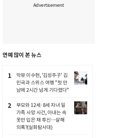
연예 많이 본 뉴스
1
악뮤 이수현, '김성주子' 김
민국과 스위스 여행 "첫 만
남에 2시간 넘게 기다렸다"
2
부모와 12세·8세 자녀 일
가족 사망 사건, 아내는 속
옷만 입은 채 투신…살해
의혹?(실화탐사대)