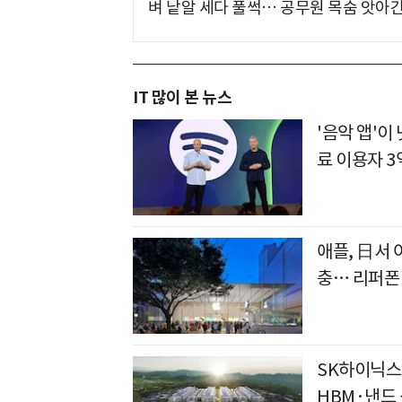
벼 낱알 세다 풀썩… 공무원 목숨 앗아간
IT 많이 본 뉴스
'음악 앱'
료 이용자 3
애플, 日서 
충… 리퍼폰
SK하이닉스,
HBM·낸드