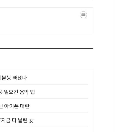
제불능 빠졌다
풍 일으킨 음악 앱
아닌 아이폰 대란
혼자금 다 날린 女