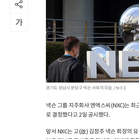
경기도 성남시 분당구 넥슨 사옥의 모습. / 뉴스1
넥슨 그룹 지주회사 엔엑스씨(NXC)는 최
로 결정했다고 2일 공시했다.
앞서 NXC는 고(故) 김정주 넥슨 회장의 