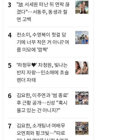
3
"故 서세원 떠난 뒤 연락 끊
겼다"…서동주, 동생과 절
연 고백
4
전소미, 수영복이 핫걸 담
기에 너무 작은 거 아냐? 여
름 미모에 '깜짝'
5
'하정우♥' 차정원, 빛나는
반지 자랑…민소매에 초슬
렌더 자태
6
김요한, 이주연과 '썸 종료'
후 근황 공개…신성 "혹시
울고 있는 건 아니지?"
7
김요한, 소개팅녀 여배우
오연희와 핑크빛…"따로