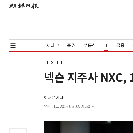
재테크
증권
부동산
IT
금융
IT
ICT
넥슨 지주사 NXC,
이재은 기자
업데이트
2026.06.02. 21:50