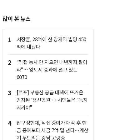
많이 본 뉴스
1
서장훈, 28억에 산 양재역 빌딩 450
억에 내놨다
2
"직접 농사 안 지으면 내년까지 팔아
라"… 양도세 중과에 떨고 있는
6070
3
[르포] 부동산 공급 대책에 뜨거운
감자된 '용산공원'… 시민들은 "녹지
지켜야"
4
압구정현대, 직접 증여가 매각 후 현
금 증여보다 세금 7억 덜 낸다…계산
기 두드리는 강남 고령층