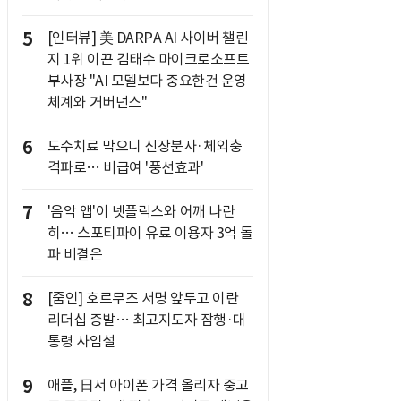
5
[인터뷰] 美 DARPA AI 사이버 챌린
지 1위 이끈 김태수 마이크로소프트
부사장 "AI 모델보다 중요한건 운영
체계와 거버넌스"
6
도수치료 막으니 신장분사·체외충
격파로… 비급여 '풍선효과'
7
'음악 앱'이 넷플릭스와 어깨 나란
히… 스포티파이 유료 이용자 3억 돌
파 비결은
8
[줌인] 호르무즈 서명 앞두고 이란
리더십 증발… 최고지도자 잠행·대
통령 사임설
9
애플, 日서 아이폰 가격 올리자 중고