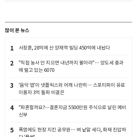
많이 본 뉴스
1
서장훈, 28억에 산 양재역 빌딩 450억에 내놨다
2
"직접 농사 안 지으면 내년까지 팔아라"… 양도세 중과
에 떨고 있는 6070
3
'음악 앱'이 넷플릭스와 어깨 나란히… 스포티파이 유료
이용자 3억 돌파 비결은
4
"파혼할까요?…결혼자금 5500만원 주식으로 날린 예비
신부
5
폭염에도 현장 지킨 공무원… 벼 낱알 세다, 화재 진압하