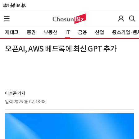
재테크
증권
부동산
IT
금융
산업
중소기업·벤
오픈AI, AWS 베드록에 최신 GPT 추가
이호준 기자
입력
2026.06.02. 18:38