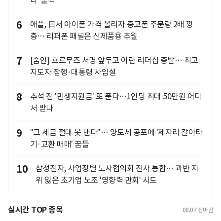
다 '풀썩'
6
애플, 日서 아이폰 가격 올리자 중고폰 주문량 2배 껑
충… 리퍼폰 패널은 신제품용 추월
7
[줌인] 호르무즈 서명 앞두고 이란 리더십 증발… 최고
지도자 잠행·대통령 사임설
8
추석 전 '민생지원금' 또 푼다…1인당 최대 50만원 어디
서 받나
9
"그 세금 절대 못 낸다"… 양도세 공포에 '제자리 갈아타
기·교환 매매' 꿈틀
10
삼성전자, 사업장별 노사협의회 전사 통합… 과반 지
위 잃은 초기업 노조 '영향력 만회' 시도
실시간 TOP 종목
08.07
장마감