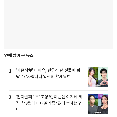
연예 많이 본 뉴스
1
'이종석♥' 아이유, 변우석 팬 선물에 화
답.."감사합니다 열심히 할게요!"
2
'전자발찌 1호' 고영욱, 이번엔 이지혜 저
격.."49평이 미니멀리즘? 많이 출세했구
나"