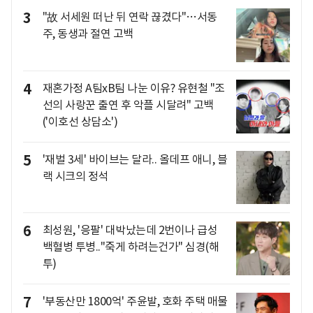
3
"故 서세원 떠난 뒤 연락 끊겼다"…서동
주, 동생과 절연 고백
4
재혼가정 A팀xB팀 나눈 이유? 유현철 "조
선의 사랑꾼 출연 후 악플 시달려" 고백
('이호선 상담소')
5
'재벌 3세' 바이브는 달라.. 올데프 애니, 블
랙 시크의 정석
6
최성원, '응팔' 대박났는데 2번이나 급성
백혈병 투병.."죽게 하려는건가" 심경(해
투)
7
'부동산만 1800억' 주윤발, 호화 주택 매물