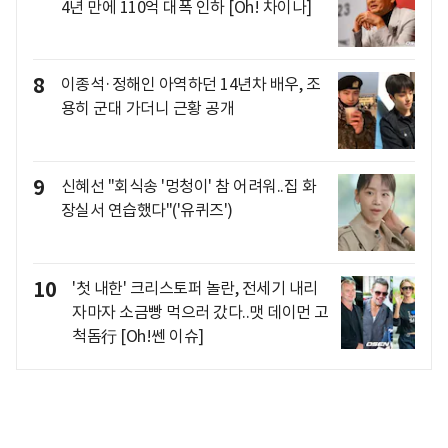
4년 만에 110억 대폭 인하 [Oh! 차이나]
8
이종석·정해인 아역하던 14년차 배우, 조
용히 군대 가더니 근황 공개
9
신혜선 "회식송 '멍청이' 참 어려워..집 화
장실서 연습했다"('유퀴즈')
10
'첫 내한' 크리스토퍼 놀란, 전세기 내리
자마자 소금빵 먹으러 갔다..맷 데이먼 고
척돔行 [Oh!쎈 이슈]