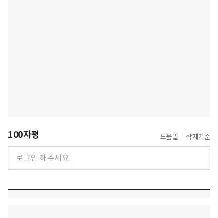
100자평
도움말
삭제기준