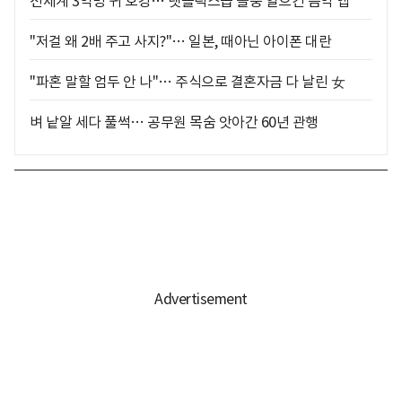
전세계 3억명 귀 호강… 넷플릭스급 돌풍 일으킨 음악 앱
"저걸 왜 2배 주고 사지?"… 일본, 때아닌 아이폰 대란
"파혼 말할 엄두 안 나"… 주식으로 결혼자금 다 날린 女
벼 낱알 세다 풀썩… 공무원 목숨 앗아간 60년 관행