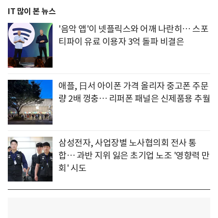
IT 많이 본 뉴스
'음악 앱'이 넷플릭스와 어깨 나란히… 스포
티파이 유료 이용자 3억 돌파 비결은
애플, 日서 아이폰 가격 올리자 중고폰 주문
량 2배 껑충… 리퍼폰 패널은 신제품용 추월
삼성전자, 사업장별 노사협의회 전사 통
합… 과반 지위 잃은 초기업 노조 '영향력 만
회' 시도