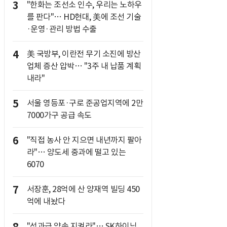
3
"한화는 조선소 인수, 우리는 노하우
를 판다"… HD현대, 美에 조선 기술
·운영·관리 방법 수출
4
美 국방부, 이란전 무기 소진에 방산
업체 증산 압박… "3주 내 납품 계획
내라"
5
서울 영등포·구로 준공업지역에 2만
7000가구 공급 속도
6
"직접 농사 안 지으면 내년까지 팔아
라"… 양도세 중과에 떨고 있는
6070
7
서장훈, 28억에 산 양재역 빌딩 450
억에 내놨다
"성과급 약속 지켜라"… SK하이닉