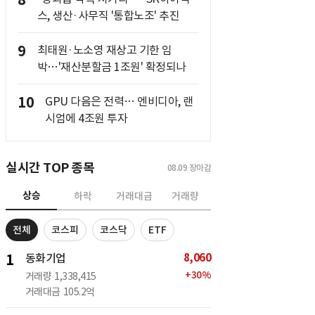
8
스, 생산·사무직 '통합노조' 추진
9
최태원·노소영 재상고 기한 임
박…'재산분할금 1조원' 확정되나
10
GPU 다음은 전력… 엔비디아, 랜
시엄에 4조원 투자
실시간 TOP 종목
08.09
장마감
상승
하락
거래대금
거래량
전체
코스피
코스닥
ETF
8,060
1
동화기업
+
30
%
거래량
1,338,415
거래대금
105.2억