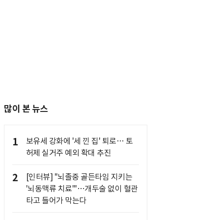
많이 본 뉴스
1
보유세 강화에 '세 낀 집' 퇴로… 토
허제 실거주 예외 확대 추진
2
[인터뷰] "뇌졸중 골든타임 지키는
'뇌동맥류 치료'"…개두술 없이 혈관
타고 들어가 막는다