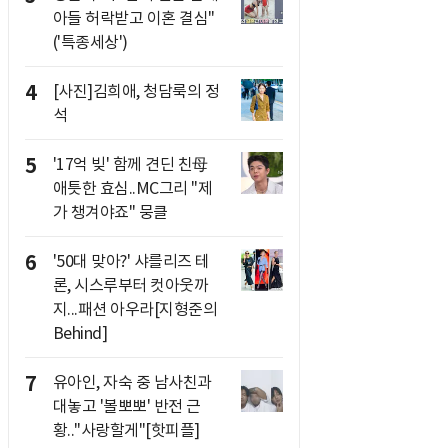
아들 허락받고 이혼 결심"
('특종세상')
4
[사진]김희애, 청담룩의 정
석
5
'17억 빚' 함께 견딘 친母
애틋한 효심..MC그리 "제
가 챙겨야죠" 뭉클
6
'50대 맞아?' 샤를리즈 테
론, 시스루부터 컷아웃까
지...패션 아우라[지형준의
Behind]
7
유아인, 자숙 중 남사친과
대놓고 '볼뽀뽀' 반전 근
황.."사랑할게"[핫피플]