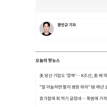
황민규 기자
오늘의 핫뉴스
美 방산 기업도 '깜짝'… K조선, 美 배
"말 어눌하면 빨리 병원 와라" 韓 매년 
휴가철에 회 먹기 글렀네… 폭염에 가격 