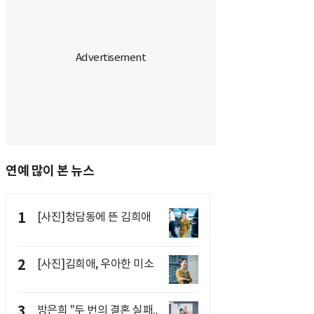
연예 많이 본 뉴스
1
[사진]청담동에 뜬 김희애
2
[사진]김희애, 우아한 미소
3
방은희 "두 번의 결혼 실패..