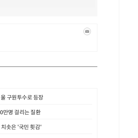
 띄울 구원투수로 등장
10만명 걸리는 질환
치솟은 '국민 횟감'