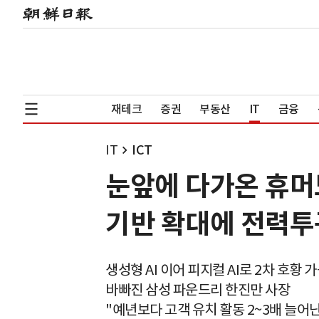
재테크
증권
부동산
IT
금융
IT
ICT
눈앞에 다가온 휴머
기반 확대에 전력투
생성형 AI 이어 피지컬 AI로 2차 호황 
바빠진 삼성 파운드리 한진만 사장
"예년보다 고객 유치 활동 2~3배 늘어난