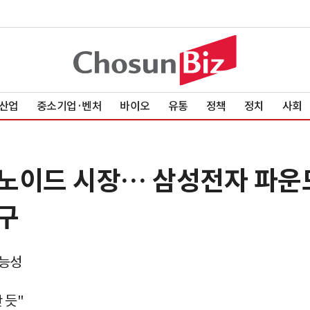
산업
중소기업·벤처
바이오
유통
정책
정치
사회
노이드 시장… 삼성전자 파운드
구
가능성
 듯"