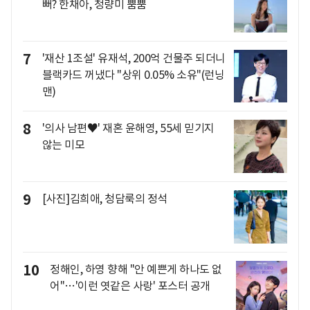
뻐? 한채아, 청량미 뿜뿜
7
'재산 1조설' 유재석, 200억 건물주 되더니
블랙카드 꺼냈다 "상위 0.05% 소유"(런닝
맨)
8
'의사 남편♥' 재혼 윤해영, 55세 믿기지
않는 미모
9
[사진]김희애, 청담룩의 정석
10
정해인, 하영 향해 "안 예쁜게 하나도 없
어"…'이런 엿같은 사랑' 포스터 공개