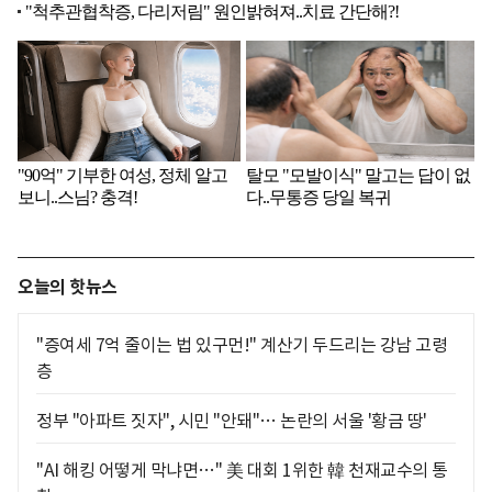
오늘의 핫뉴스
"증여세 7억 줄이는 법 있구먼!" 계산기 두드리는 강남 고령
층
정부 "아파트 짓자", 시민 "안돼"… 논란의 서울 '황금 땅'
"AI 해킹 어떻게 막냐면…" 美 대회 1위한 韓 천재교수의 통