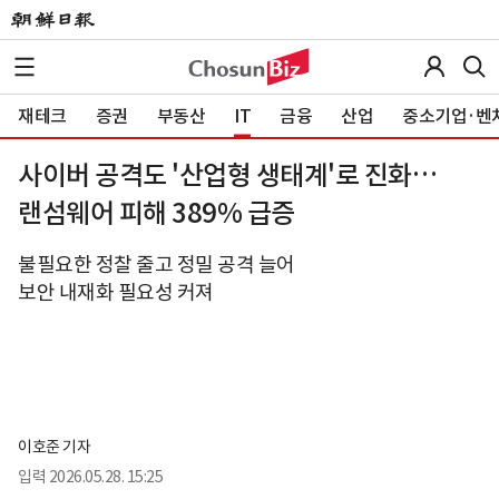
재테크
증권
부동산
IT
금융
산업
중소기업·벤
사이버 공격도 '산업형 생태계'로 진화…
랜섬웨어 피해 389% 급증
불필요한 정찰 줄고 정밀 공격 늘어
보안 내재화 필요성 커져
이호준 기자
입력
2026.05.28. 15:25