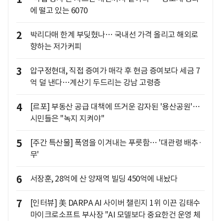
에 떨고 있는 6070
2
박리다매 한계 부딪혔나… 국내선 가격 올리고 해외로
향하는 저가커피
3
압구정현대, 직접 증여가 매각 후 현금 증여보다 세금 7
억 덜 낸다…계산기 두드리는 강남 고령층
4
[르포] 부동산 공급 대책에 뜨거운 감자된 '용산공원'…
시민들은 "녹지 지켜야"
5
[주간 특산물] 폭염을 이겨내는 푸릇함… '대관령 배추·
무'
6
서장훈, 28억에 산 양재역 빌딩 450억에 내놨다
7
[인터뷰] 美 DARPA AI 사이버 챌린지 1위 이끈 김태수
마이크로소프트 부사장 "AI 모델보다 중요한건 운영 체