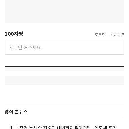
100자평
도움말
삭제기준
많이 본 뉴스
1
"직접 농사 안 지으면 내년까지 팔아라"… 양도세 중과