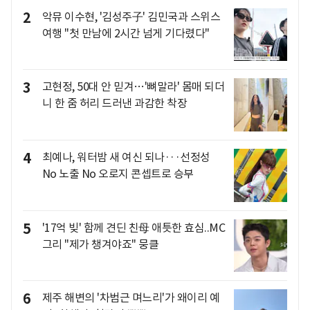
2
악뮤 이수현, '김성주子' 김민국과 스위스
여행 "첫 만남에 2시간 넘게 기다렸다"
3
고현정, 50대 안 믿겨…'뼈말라' 몸매 되더
니 한 줌 허리 드러낸 과감한 착장
4
최예나, 워터밤 새 여신 되나···선정성
No 노출 No 오로지 콘셉트로 승부
5
'17억 빚' 함께 견딘 친母 애틋한 효심..MC
그리 "제가 챙겨야죠" 뭉클
6
제주 해변의 '차범근 며느리'가 왜이리 예