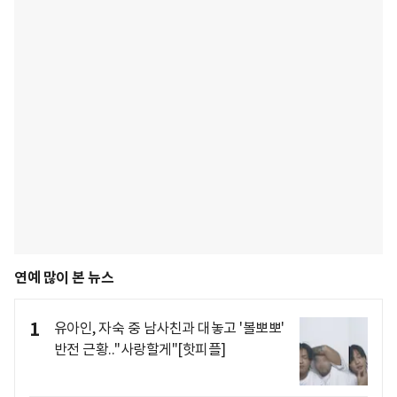
연예 많이 본 뉴스
1
유아인, 자숙 중 남사친과 대놓고 '볼뽀뽀'
반전 근황.."사랑할게"[핫피플]