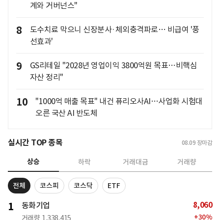
계와 거버넌스"
8
도수치료 막으니 신장분사·체외충격파로… 비급여 '풍
선효과'
9
GS리테일 "2028년 영업이익 3800억원 목표…비핵심
자산 정리"
10
"1000억 매출 목표" 내건 퓨리오사AI…사업화 시험대
오른 국산 AI 반도체
실시간 TOP 종목
08.09
장마감
상승
하락
거래대금
거래량
전체
코스피
코스닥
ETF
8,060
1
동화기업
+
30
%
거래량
1,338,415