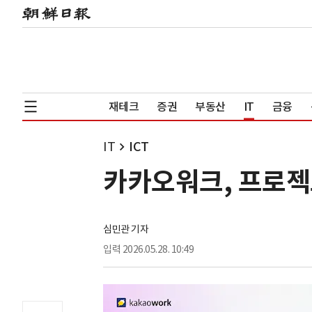
재테크
증권
부동산
IT
금융
IT
ICT
카카오워크, 프로젝트
심민관 기자
입력
2026.05.28. 10:49