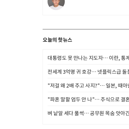
오늘의 핫뉴스
대통령도 못 만나는 지도자… 이란, 통
전세계 3억명 귀 호강… 넷플릭스급 돌
"저걸 왜 2배 주고 사지?"… 일본, 때
"파혼 말할 엄두 안 나"… 주식으로 결
벼 낱알 세다 풀썩… 공무원 목숨 앗아간