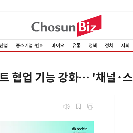
산업
중소기업·벤처
바이오
유통
정책
정치
사회
 협업 기능 강화… '채널·스