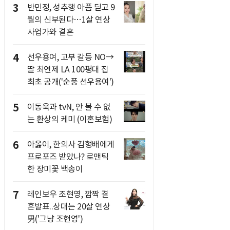
3
반민정, 성추행 아픔 딛고 9
월의 신부된다…1살 연상
사업가와 결혼
4
선우용여, 고부 갈등 NO→
딸 최연제 LA 100평대 집
최초 공개('순풍 선우용여')
5
이동욱과 tvN, 안 볼 수 없
는 환상의 케미 (이혼보험)
6
아옳이, 한의사 김형배에게
프로포즈 받았나? 로맨틱
한 장미꽃 백송이
7
레인보우 조현영, 깜짝 결
혼발표..상대는 20살 연상
男('그냥 조현영')