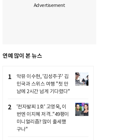
연예 많이 본 뉴스
1
악뮤 이수현, '김성주子' 김
민국과 스위스 여행 "첫 만
남에 2시간 넘게 기다렸다"
2
'전자발찌 1호' 고영욱, 이
번엔 이지혜 저격.."49평이
미니멀리즘? 많이 출세했
구나"