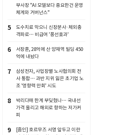
부사장 "AI 모델보다 중요한건 운영
체계와 거버넌스"
5
도수치료 막으니 신장분사·체외충
격파로… 비급여 '풍선효과'
6
서장훈, 28억에 산 양재역 빌딩 450
억에 내놨다
7
삼성전자, 사업장별 노사협의회 전
사 통합… 과반 지위 잃은 초기업 노
조 '영향력 만회' 시도
8
박리다매 한계 부딪혔나… 국내선
가격 올리고 해외로 향하는 저가커
피
9
[줌인] 호르무즈 서명 앞두고 이란