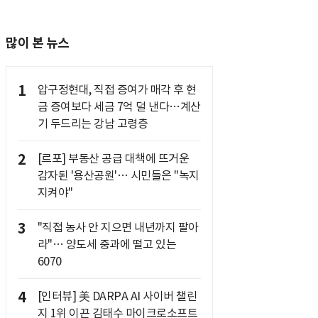
많이 본 뉴스
1
압구정현대, 직접 증여가 매각 후 현
금 증여보다 세금 7억 덜 낸다…계산
기 두드리는 강남 고령층
2
[르포] 부동산 공급 대책에 뜨거운
감자된 '용산공원'… 시민들은 "녹지
지켜야"
3
"직접 농사 안 지으면 내년까지 팔아
라"… 양도세 중과에 떨고 있는
6070
4
[인터뷰] 美 DARPA AI 사이버 챌린
지 1위 이끈 김태수 마이크로소프트