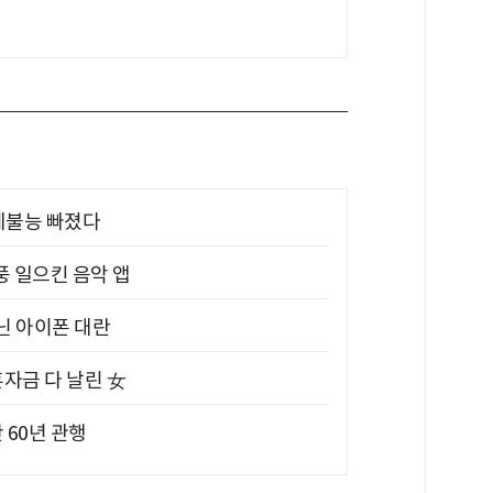
제불능 빠졌다
풍 일으킨 음악 앱
아닌 아이폰 대란
혼자금 다 날린 女
 60년 관행