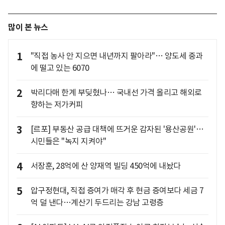
많이 본 뉴스
1
"직접 농사 안 지으면 내년까지 팔아라"… 양도세 중과
에 떨고 있는 6070
2
박리다매 한계 부딪혔나… 국내선 가격 올리고 해외로
향하는 저가커피
3
[르포] 부동산 공급 대책에 뜨거운 감자된 '용산공원'…
시민들은 "녹지 지켜야"
4
서장훈, 28억에 산 양재역 빌딩 450억에 내놨다
5
압구정현대, 직접 증여가 매각 후 현금 증여보다 세금 7
억 덜 낸다…계산기 두드리는 강남 고령층