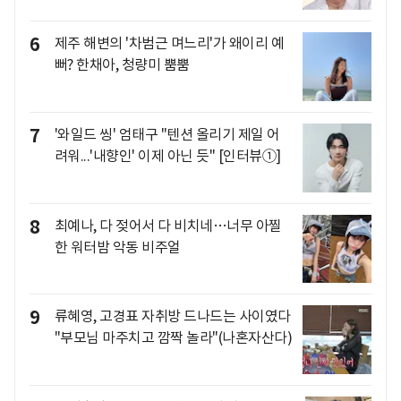
6
제주 해변의 '차범근 며느리'가 왜이리 예
뻐? 한채아, 청량미 뿜뿜
7
'와일드 씽' 엄태구 "텐션 올리기 제일 어
려워...'내향인' 이제 아닌 듯" [인터뷰①]
8
최예나, 다 젖어서 다 비치네…너무 아찔
한 워터밤 악동 비주얼
9
류혜영, 고경표 자취방 드나드는 사이였다
"부모님 마주치고 깜짝 놀라"(나혼자산다)