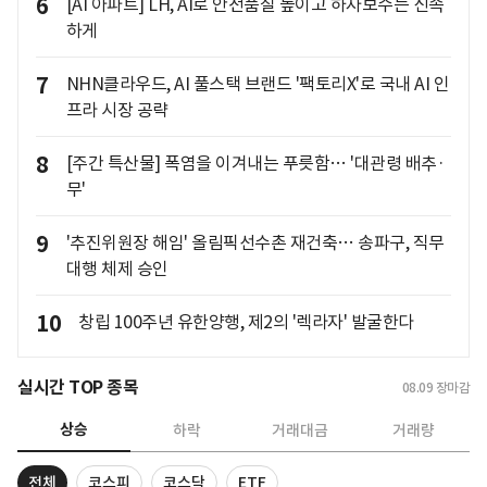
6
[AI 아파트] LH, AI로 안전품질 높이고 하자보수는 신속
하게
7
NHN클라우드, AI 풀스택 브랜드 '팩토리X'로 국내 AI 인
프라 시장 공략
8
[주간 특산물] 폭염을 이겨내는 푸릇함… '대관령 배추·
무'
9
'추진위원장 해임' 올림픽선수촌 재건축… 송파구, 직무
대행 체제 승인
10
창립 100주년 유한양행, 제2의 '렉라자' 발굴한다
실시간 TOP 종목
08.09
장마감
상승
하락
거래대금
거래량
전체
코스피
코스닥
ETF