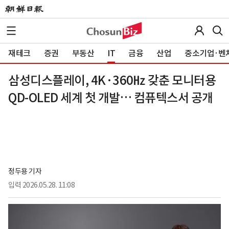
재테크
증권
부동산
IT
금융
산업
중소기업·벤
삼성디스플레이, 4K·360㎐ 갖춘 모니터용
QD-OLED 세계 첫 개발… 컴퓨텍스서 공개
정두용 기자
입력
2026.05.28. 11:08