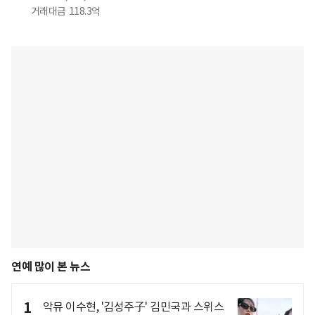
거래대금
118.3억
연예 많이 본 뉴스
1
악뮤 이수현, '김성주子' 김민국과 스위스