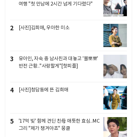
여행 "첫 만남에 2시간 넘게 기다렸다"
2
[사진]김희애, 우아한 미소
3
유아인, 자숙 중 남사친과 대놓고 '볼뽀뽀'
반전 근황.."사랑할게"[핫피플]
4
[사진]청담동에 뜬 김희애
5
'17억 빚' 함께 견딘 친母 애틋한 효심..MC
그리 "제가 챙겨야죠" 뭉클