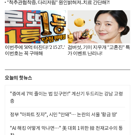
오늘의 핫뉴스
"증여세 7억 줄이는 법 있구먼!" 계산기 두드리는 강남 고령
층
정부 "아파트 짓자", 시민 "안돼"… 논란의 서울 '황금 땅'
"AI 해킹 어떻게 막냐면…" 美 대회 1위한 韓 천재교수의 통