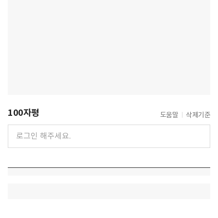
100자평
도움말
삭제기준