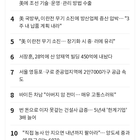
美에 조선 기술·운영·관리 방법 수출
4
美 국방부, 이란전 무기 소진에 방산업체 증산 압박… "3
주 내 납품 계획 내라"
5
"美 이란전 무기 소진… 장기화 시 중·러에 유리"
6
서장훈, 28억에 산 양재역 빌딩 450억에 내놨다
7
서울 영등포·구로 준공업지역에 2만7000가구 공급 속
도
8
바이든 차남 "아버지 암 전이… 매우 고통스러워"
9
번 돈으로 이자 못갚는 건설사 급증… 5년새 '한계기업'
3배 늘어
10
"직접 농사 안 지으면 내년까지 팔아라"… 양도세 중과