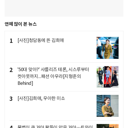
연예 많이 본 뉴스
1
[사진]청담동에 뜬 김희애
2
'50대 맞아?' 샤를리즈 테론, 시스루부터
컷아웃까지...패션 아우라[지형준의
Behind]
3
[사진]김희애, 우아한 미소
물병이 큰 거야 팔뚝이 얇은 거야…트와이