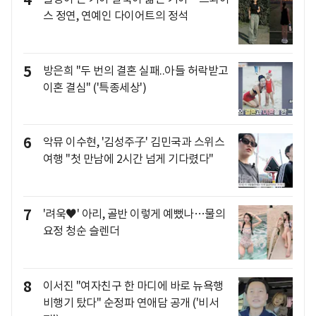
4
스 정연, 연예인 다이어트의 정석
5
방은희 "두 번의 결혼 실패..아들 허락받고
이혼 결심" ('특종세상')
6
악뮤 이수현, '김성주子' 김민국과 스위스
여행 "첫 만남에 2시간 넘게 기다렸다"
7
'려욱♥' 아리, 골반 이렇게 예뻤나…물의
요정 청순 슬렌더
8
이서진 "여자친구 한 마디에 바로 뉴욕행
비행기 탔다" 순정파 연애담 공개 ('비서