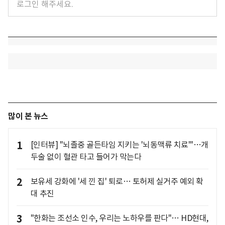
많이 본 뉴스
1
[인터뷰] "뇌졸중 골든타임 지키는 '뇌동맥류 치료'"…개
두술 없이 혈관 타고 들어가 막는다
2
보유세 강화에 '세 낀 집' 퇴로… 토허제 실거주 예외 확
대 추진
3
"한화는 조선소 인수, 우리는 노하우를 판다"… HD현대,