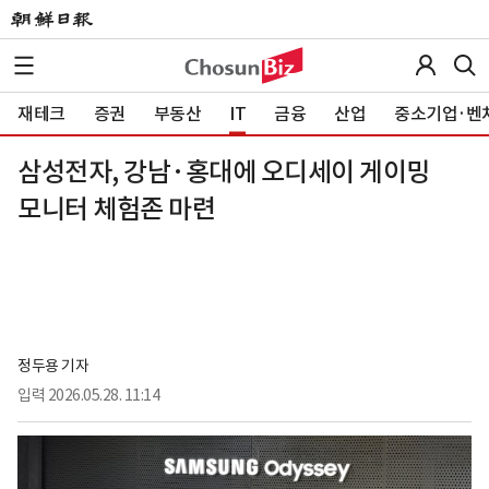
재테크
증권
부동산
IT
금융
산업
중소기업·벤
삼성전자, 강남·홍대에 오디세이 게이밍
모니터 체험존 마련
정두용 기자
입력
2026.05.28. 11:14