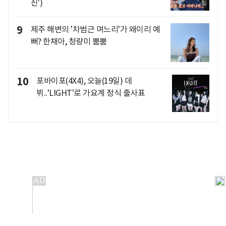
진')
9
제주 해변의 '차범근 며느리'가 왜이리 예
뻐? 한채아, 청량미 뿜뿜
10
포바이포(4X4), 오늘(19일) 데
뷔..'LIGHT'로 가요계 정식 출사표
개인정보처리방침
앱설치(Android)