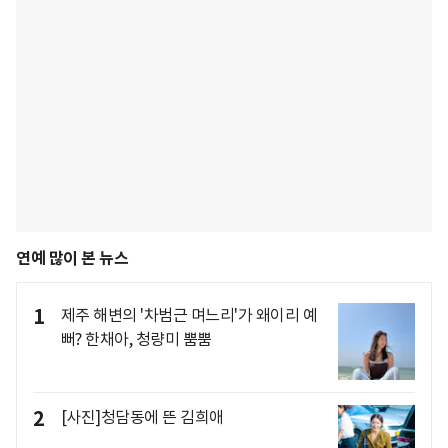
연예 많이 본 뉴스
1
제주 해변의 '차범근 며느리'가 왜이리 예
뻐? 한채아, 청량미 뿜뿜
2
[사진]청담동에 뜬 김희애