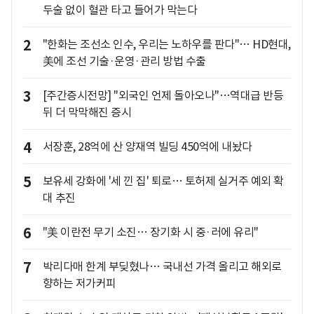
두술 없이 혈관 타고 들어가 막는다
2
"한화는 조선소 인수, 우리는 노하우를 판다"… HD현대,
美에 조선 기술·운영·관리 방법 수출
3
[주간증시전망] "외국인 언제 돌아오나"…역대급 반등
뒤 더 막막해진 증시
4
서장훈, 28억에 산 양재역 빌딩 450억에 내놨다
5
보유세 강화에 '세 낀 집' 퇴로… 토허제 실거주 예외 확
대 추진
6
"美 이란전 무기 소진… 장기화 시 중·러에 유리"
7
박리다매 한계 부딪혔나… 국내선 가격 올리고 해외로
향하는 저가커피