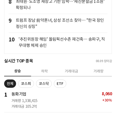
8
최태원·노소영 재상고 기한 임박…'재산분할금 1조원'
확정되나
9
트럼프 장남 前약혼녀, 삼성 조선소 찾아… "한국 장인
정신의 상징"
10
'추진위원장 해임' 올림픽선수촌 재건축… 송파구, 직
무대행 체제 승인
실시간 TOP 종목
08.09
장마감
상승
하락
거래대금
거래량
전체
코스피
코스닥
ETF
8,060
1
동화기업
+
30
%
거래량
1,338,415
거래대금
105.2억