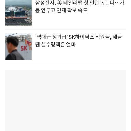
삼성전자, 美 테일러팹 첫 인턴 뽑는다…가
동 앞두고 인재 확보 속도
'역대급 성과급' SK하이닉스 직원들, 세금
뗀 실수령액은 얼마