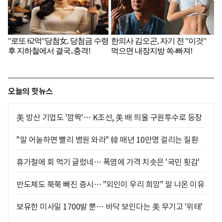
오늘의 핫뉴스
美 방산 기업도 '깜짝'… K조선, 美 배 띄울 구원투수로 등장
"말 어눌하면 빨리 병원 와라" 韓 매년 10만명 걸리는 질환
휴가철에 회 먹기 글렀네… 폭염에 가격 치솟은 '국민 횟감'
반도체도 쭉쭉 빠진 증시… "외인이 우리 희망" 말 나온 이유
보유한 미사일 1700발 뿐… 바닥 보인다는 美 무기고 '위태'