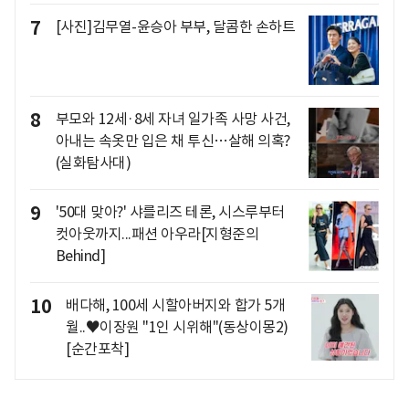
7
[사진]김무열-윤승아 부부, 달콤한 손하트
8
부모와 12세·8세 자녀 일가족 사망 사건,
아내는 속옷만 입은 채 투신…살해 의혹?
(실화탐사대)
9
'50대 맞아?' 샤를리즈 테론, 시스루부터
컷아웃까지...패션 아우라[지형준의
Behind]
10
배다해, 100세 시할아버지와 합가 5개
월..♥이장원 "1인 시위해"(동상이몽2)
[순간포착]