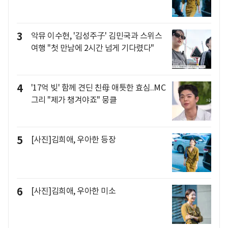
3
악뮤 이수현, '김성주子' 김민국과 스위스
여행 "첫 만남에 2시간 넘게 기다렸다"
4
'17억 빚' 함께 견딘 친母 애틋한 효심..MC
그리 "제가 챙겨야죠" 뭉클
5
[사진]김희애, 우아한 등장
6
[사진]김희애, 우아한 미소