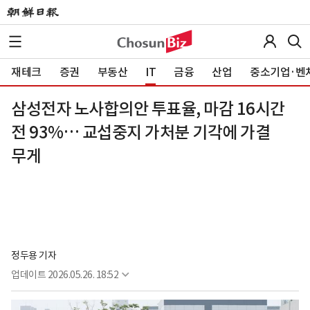
재테크
증권
부동산
IT
금융
산업
중소기업·벤
삼성전자 노사합의안 투표율, 마감 16시간
전 93%… 교섭중지 가처분 기각에 가결
무게
정두용 기자
업데이트
2026.05.26. 18:52