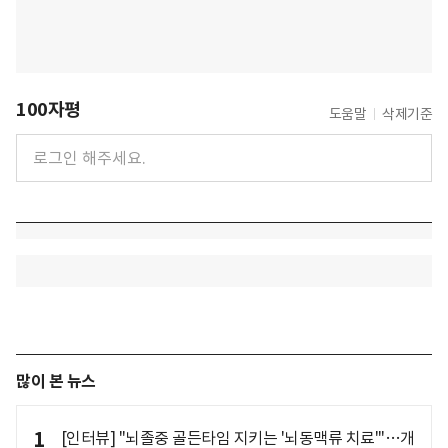
100자평
도움말
삭제기준
많이 본 뉴스
1
[인터뷰] "뇌졸중 골든타임 지키는 '뇌동맥류 치료'"…개