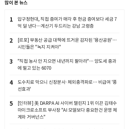
많이 본 뉴스
1
압구정현대, 직접 증여가 매각 후 현금 증여보다 세금 7
억 덜 낸다…계산기 두드리는 강남 고령층
2
[르포] 부동산 공급 대책에 뜨거운 감자된 '용산공원'…
시민들은 "녹지 지켜야"
3
"직접 농사 안 지으면 내년까지 팔아라"… 양도세 중과
에 떨고 있는 6070
4
도수치료 막으니 신장분사·체외충격파로… 비급여 '풍
선효과'
5
[인터뷰] 美 DARPA AI 사이버 챌린지 1위 이끈 김태수
마이크로소프트 부사장 "AI 모델보다 중요한건 운영 체
계와 거버넌스"