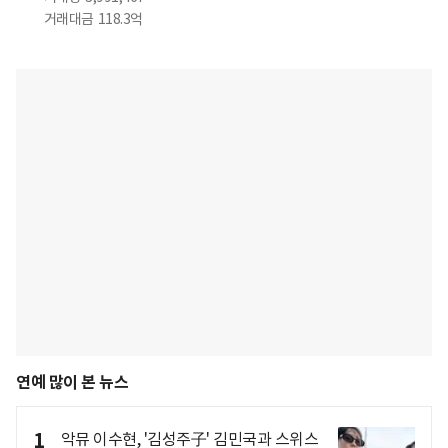
거래대금
118.3억
연예 많이 본 뉴스
1
악뮤 이수현, '김성주子' 김민국과 스위스