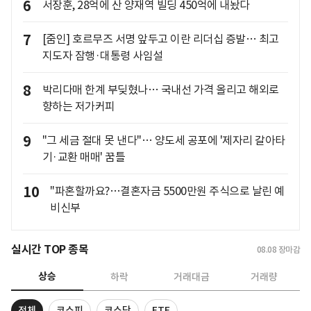
6
서장훈, 28억에 산 양재역 빌딩 450억에 내놨다
7
[줌인] 호르무즈 서명 앞두고 이란 리더십 증발… 최고
지도자 잠행·대통령 사임설
8
박리다매 한계 부딪혔나… 국내선 가격 올리고 해외로
향하는 저가커피
9
"그 세금 절대 못 낸다"… 양도세 공포에 '제자리 갈아타
기·교환 매매' 꿈틀
10
"파혼할까요?…결혼자금 5500만원 주식으로 날린 예
비신부
실시간 TOP 종목
08.08
장마감
상승
하락
거래대금
거래량
전체
코스피
코스닥
ETF