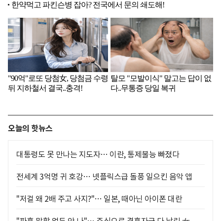
오늘의 핫뉴스
대통령도 못 만나는 지도자… 이란, 통제불능 빠졌다
전세계 3억명 귀 호강… 넷플릭스급 돌풍 일으킨 음악 앱
"저걸 왜 2배 주고 사지?"… 일본, 때아닌 아이폰 대란