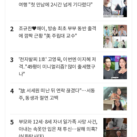
여행 "첫 만남에 2시간 넘게 기다렸다"
2
조규찬♥해이, 방송 최초 부부 동반 출격
에 깜짝 근황 "美 주립대 교수"
3
'전자발찌 1호' 고영욱, 이번엔 이지혜 저
격.."49평이 미니멀리즘? 많이 출세했구
나"
4
"故 서세원 떠난 뒤 연락 끊겼다"…서동
주, 동생과 절연 고백
5
부모와 12세·8세 자녀 일가족 사망 사건,
아내는 속옷만 입은 채 투신…살해 의혹?
(실화탐사대)