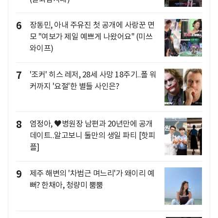
6
장동민, 아내 주유진 첫 공개에 사랑꾼 면
모 "여보가 제일 예쁘게 나왔어요" (미쓰
와이프)
7
'조커' 히스 레저, 28세 사망 18주기..폴 워
커까지 '요절'한 별들 사인은?
8
염정아, ♥병원장 남편과 20년만에 공개
데이트..알고보니 둘만의 생일 파티 [핫피
플]
9
제주 해변의 '차범근 며느리'가 왜이리 예
뻐? 한채아, 청량미 뿜뿜