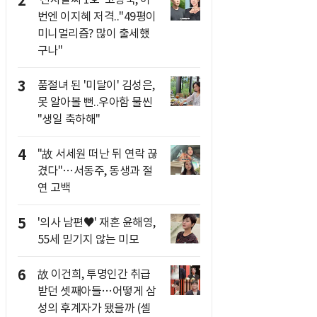
2
번엔 이지혜 저격.."49평이
미니멀리즘? 많이 출세했
구나"
3
품절녀 된 '미달이' 김성은,
못 알아볼 뻔..우아함 물씬
"생일 축하해"
4
"故 서세원 떠난 뒤 연락 끊
겼다"…서동주, 동생과 절
연 고백
5
'의사 남편♥' 재혼 윤해영,
55세 믿기지 않는 미모
6
故 이건희, 투명인간 취급
받던 셋째아들…어떻게 삼
성의 후계자가 됐을까 (셀