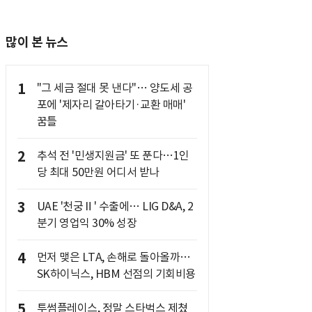
많이 본 뉴스
1
"그 세금 절대 못 낸다"… 양도세 공
포에 '제자리 갈아타기·교환 매매'
꿈틀
2
추석 전 '민생지원금' 또 푼다…1인
당 최대 50만원 어디서 받나
3
UAE '천궁Ⅱ' 수출에… LIG D&A, 2
분기 영업익 30% 성장
4
먼저 맺은 LTA, 손해로 돌아올까…
SK하이닉스, HBM 선점의 기회비용
5
투썸플레이스, 정말 스타벅스 제쳤