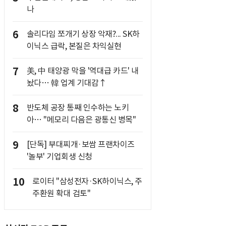
나
6
솔리다임 쪼개기 상장 악재?... SK하
이닉스 급락, 본질은 차익실현
7
美, 中 태양광 막을 '역대급 카드' 내
놨다… 韓 업계 기대감↑
8
반도체 공장 통째 인수하는 노키
아… "메모리 다음은 광통신 병목"
9
[단독] 부대찌개·보쌈 프랜차이즈
'놀부' 기업회생 신청
10
로이터 "삼성전자·SK하이닉스, 주
주환원 확대 검토"