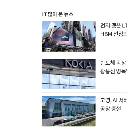
IT 많이 본 뉴스
먼저 맺은 L
HBM 선점
반도체 공장
광통신 병목
고영, AI 
공장 증설