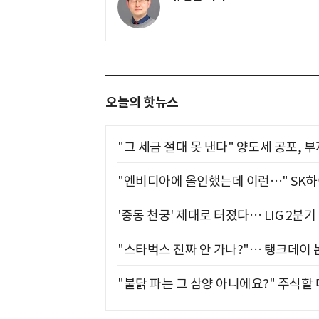
오늘의 핫뉴스
"그 세금 절대 못 낸다" 양도세 공포, 
"엔비디아에 올인했는데 이런…" SK
'중동 천궁' 제대로 터졌다… LIG 2분
"스타벅스 진짜 안 가나?"… 탱크데이 
"불닭 파는 그 삼양 아니에요?" 주식할