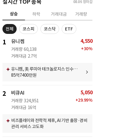
실시간 TOP 종목
08.06
장마감
상승
하락
거래대금
거래량
전체
코스피
코스닥
ETF
4,550
1
유니켐
+
30
%
거래량
60,138
거래대금
2.7억
유니켐, 美 루미아 테크놀로지스 인수…
85억7400만원
5,050
2
비큐AI
+
29.99
%
거래량
324,951
거래대금
16억
비즈플레이와 전략적 제휴, AI 기반 출장·경비
관리 서비스 고도화