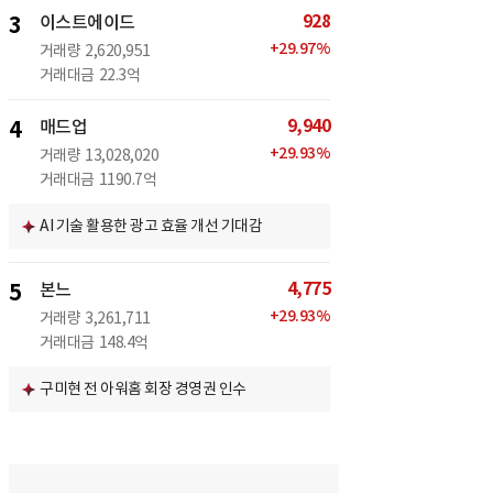
928
3
이스트에이드
+
29.97
%
거래량
2,620,951
거래대금
22.3억
9,940
4
매드업
+
29.93
%
거래량
13,028,020
거래대금
1190.7억
AI 기술 활용한 광고 효율 개선 기대감
4,775
5
본느
+
29.93
%
거래량
3,261,711
거래대금
148.4억
구미현 전 아워홈 회장 경영권 인수