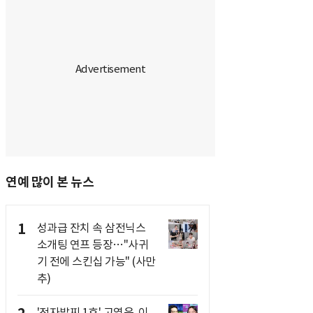
연예 많이 본 뉴스
1
성과급 잔치 속 삼전닉스
소개팅 연프 등장…"사귀
기 전에 스킨십 가능" (사만
추)
'전자발찌 1호' 고영욱, 이