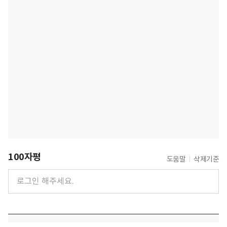
100자평
도움말
삭제기준