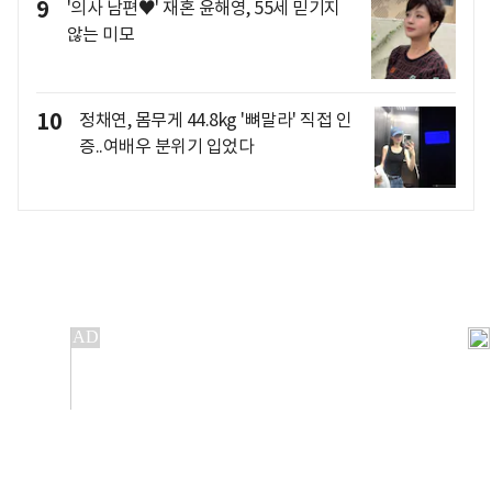
9
'의사 남편♥' 재혼 윤해영, 55세 믿기지
않는 미모
10
정채연, 몸무게 44.8kg '뼈말라' 직접 인
증..여배우 분위기 입었다
개인정보처리방침
앱설치(Android)
본 사이트의 주가 시세정보는 정보 제공 목적이며, 오류가
발생하거나 지연될 수 있습니다.