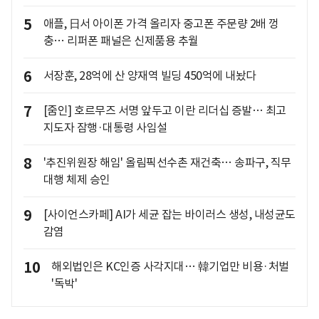
5
애플, 日서 아이폰 가격 올리자 중고폰 주문량 2배 껑
충… 리퍼폰 패널은 신제품용 추월
6
서장훈, 28억에 산 양재역 빌딩 450억에 내놨다
7
[줌인] 호르무즈 서명 앞두고 이란 리더십 증발… 최고
지도자 잠행·대통령 사임설
8
'추진위원장 해임' 올림픽선수촌 재건축… 송파구, 직무
대행 체제 승인
9
[사이언스카페] AI가 세균 잡는 바이러스 생성, 내성균도
감염
10
해외법인은 KC인증 사각지대… 韓기업만 비용·처벌
'독박'