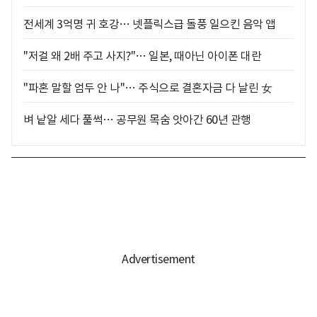
전세계 3억명 귀 호강… 넷플릭스급 돌풍 일으킨 음악 앱
"저걸 왜 2배 주고 사지?"… 일본, 때아닌 아이폰 대란
"파혼 말할 엄두 안 나"… 주식으로 결혼자금 다 날린 女
벼 낱알 세다 풀썩… 공무원 목숨 앗아간 60년 관행