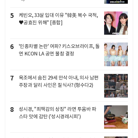
5
케빈오, 33살 입대 이유 "韓美 복수 국적,
♥공효진 위해" [종합]
6
'인종차별 논란' 여파? 키스오브라이프, 돌
연 KCON LA 공연 불참 결정
7
욕조에서 숨진 29세 만삭 아내, 의사 남편
주장과 달리 사인은 질식사? (형수다2)
8
성시경, "죄책감의 상징" 라면 투움바 파
스타 맛에 감탄 ('성시경레시피')