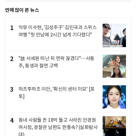
연예 많이 본 뉴스
1
악뮤 이수현, '김성주子' 김민국과 스위스
여행 "첫 만남에 2시간 넘게 기다렸다"
2
"故 서세원 떠난 뒤 연락 끊겼다"…서동
주, 동생과 절연 고백
3
하츠투하츠 이안, '확신의 센터 미모' [포
토]
4
동네 사람들 돈 18억 들고 사라진 안경원
여사장, 경찰관 남편도 한통속? (실화탐사
대)