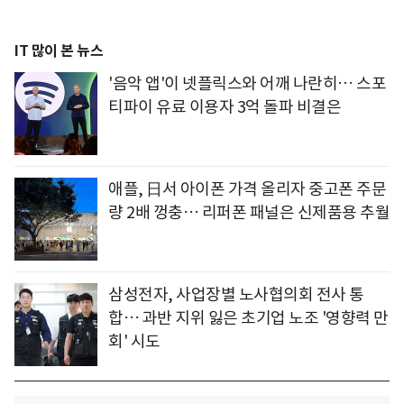
IT 많이 본 뉴스
'음악 앱'이 넷플릭스와 어깨 나란히… 스포
티파이 유료 이용자 3억 돌파 비결은
애플, 日서 아이폰 가격 올리자 중고폰 주문
량 2배 껑충… 리퍼폰 패널은 신제품용 추월
삼성전자, 사업장별 노사협의회 전사 통
합… 과반 지위 잃은 초기업 노조 '영향력 만
회' 시도