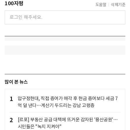
100자평
도움말
삭제기준
많이 본 뉴스
1
압구정현대, 직접 증여가 매각 후 현금 증여보다 세금 7
억 덜 낸다…계산기 두드리는 강남 고령층
2
[르포] 부동산 공급 대책에 뜨거운 감자된 '용산공원'…
시민들은 "녹지 지켜야"