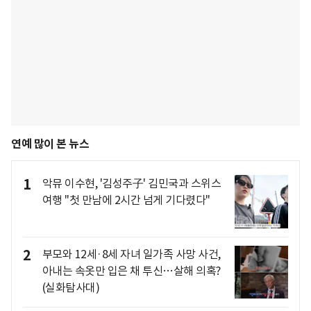
연예 많이 본 뉴스
1
악뮤 이수현, '김성주子' 김민국과 스위스
여행 "첫 만남에 2시간 넘게 기다렸다"
2
부모와 12세·8세 자녀 일가족 사망 사건,
아내는 속옷만 입은 채 투신…살해 의혹?
(실화탐사대)