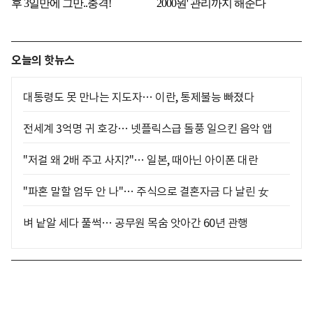
오늘의 핫뉴스
대통령도 못 만나는 지도자… 이란, 통제불능 빠졌다
전세계 3억명 귀 호강… 넷플릭스급 돌풍 일으킨 음악 앱
"저걸 왜 2배 주고 사지?"… 일본, 때아닌 아이폰 대란
"파혼 말할 엄두 안 나"… 주식으로 결혼자금 다 날린 女
벼 낱알 세다 풀썩… 공무원 목숨 앗아간 60년 관행