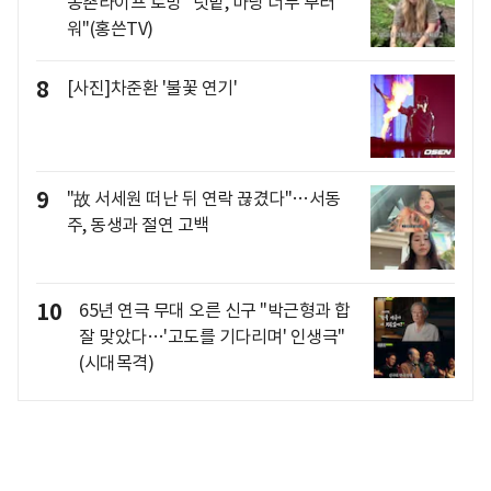
농촌라이프 로망 "텃밭, 마당 너무 부러
워"(홍쓴TV)
8
[사진]차준환 '불꽃 연기'
9
"故 서세원 떠난 뒤 연락 끊겼다"…서동
주, 동생과 절연 고백
10
65년 연극 무대 오른 신구 "박근형과 합
잘 맞았다…'고도를 기다리며' 인생극"
(시대목격)