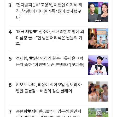
3
'전자발찌 1호' 고영욱, 이번엔 이지혜 저
격.."49평이 미니멀리즘? 많이 출세했구
나"
4
'태국 재벌♥' 신주아, 럭셔리한 여행에 의
미심장 글…"인생은 어리석은 날들의 기
록"
5
정재형, ♥9살 연하와 결혼…유세윤→박
문치 축하 "이번엔 무슨 콘텐츠?"[핫피플]
6
키오프 나띠, 의상이 작아보일 정도의 아
찔한 볼륨감…해변의 청순 글래머
7
홍현희♥제이쓴, 80억대 압구정 살면서