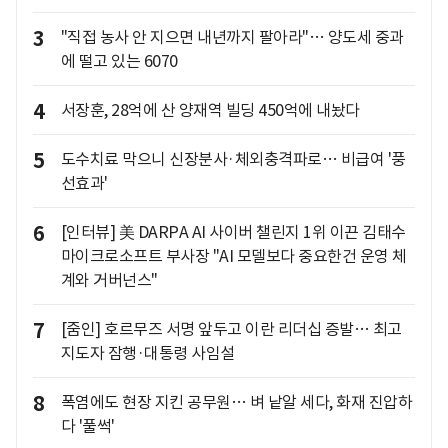
3
"직접 농사 안 지으면 내년까지 팔아라"… 양도세 중과
에 떨고 있는 6070
4
서장훈, 28억에 산 양재역 빌딩 450억에 내놨다
5
도수치료 막으니 신장분사·체외충격파로… 비급여 '풍
선효과'
6
[인터뷰] 美 DARPA AI 사이버 챌린지 1위 이끈 김태수
마이크로소프트 부사장 "AI 모델보다 중요한건 운영 체
계와 거버넌스"
7
[줌인] 호르무즈 서명 앞두고 이란 리더십 증발… 최고
지도자 잠행·대통령 사임설
8
폭염에도 현장 지킨 공무원… 벼 낱알 세다, 화재 진압하
다 '풀썩'