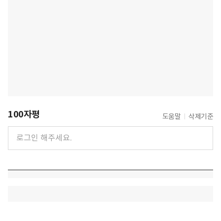
100자평
도움말
삭제기준