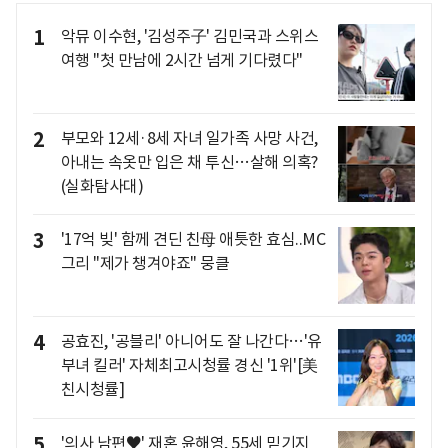
1
악뮤 이수현, '김성주子' 김민국과 스위스
여행 "첫 만남에 2시간 넘게 기다렸다"
2
부모와 12세·8세 자녀 일가족 사망 사건,
아내는 속옷만 입은 채 투신…살해 의혹?
(실화탐사대)
3
'17억 빚' 함께 견딘 친母 애틋한 효심..MC
그리 "제가 챙겨야죠" 뭉클
4
공효진, '공블리' 아니어도 잘 나간다…'유
부녀 킬러' 자체최고시청률 경신 '1위'[美
친시청률]
5
'의사 남편♥' 재혼 윤해영, 55세 믿기지