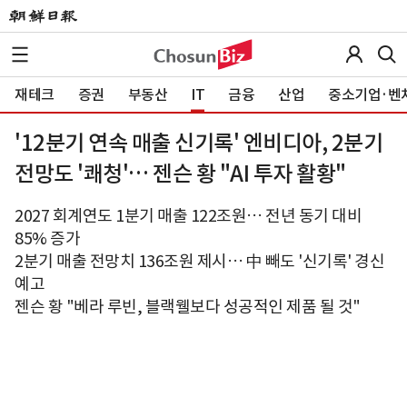
재테크
증권
부동산
IT
금융
산업
중소기업·벤
'12분기 연속 매출 신기록' 엔비디아, 2분기
전망도 '쾌청'… 젠슨 황 "AI 투자 활황"
2027 회계연도 1분기 매출 122조원… 전년 동기 대비
85% 증가
2분기 매출 전망치 136조원 제시… 中 빼도 '신기록' 경신
예고
젠슨 황 "베라 루빈, 블랙웰보다 성공적인 제품 될 것"