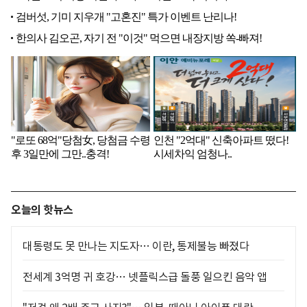
오늘의 핫뉴스
대통령도 못 만나는 지도자… 이란, 통제불능 빠졌다
전세계 3억명 귀 호강… 넷플릭스급 돌풍 일으킨 음악 앱