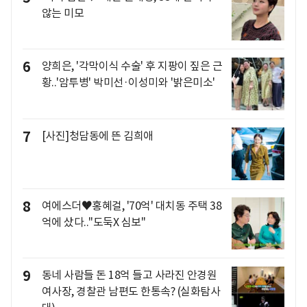
않는 미모
6
양희은, '각막이식 수술' 후 지팡이 짚은 근
황..'암투병' 박미선·이성미와 '밝은미소'
7
[사진]청담동에 뜬 김희애
8
여에스더♥홍혜걸, '70억' 대치동 주택 38
억에 샀다.."도둑X 심보"
9
동네 사람들 돈 18억 들고 사라진 안경원
여사장, 경찰관 남편도 한통속? (실화탐사