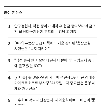
많이 본 뉴스
1
압구정현대, 직접 증여가 매각 후 현금 증여보다 세금 7
억 덜 낸다…계산기 두드리는 강남 고령층
2
[르포] 부동산 공급 대책에 뜨거운 감자된 '용산공원'…
시민들은 "녹지 지켜야"
3
"직접 농사 안 지으면 내년까지 팔아라"… 양도세 중과
에 떨고 있는 6070
4
[인터뷰] 美 DARPA AI 사이버 챌린지 1위 이끈 김태수
마이크로소프트 부사장 "AI 모델보다 중요한건 운영 체
계와 거버넌스"
5
도수치료 막으니 신장분사·체외충격파로… 비급여 '풍