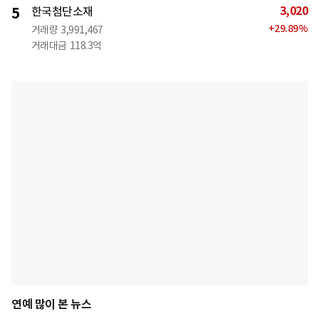
3,020
5
한국첨단소재
+
29.89
%
거래량
3,991,467
거래대금
118.3억
연예 많이 본 뉴스