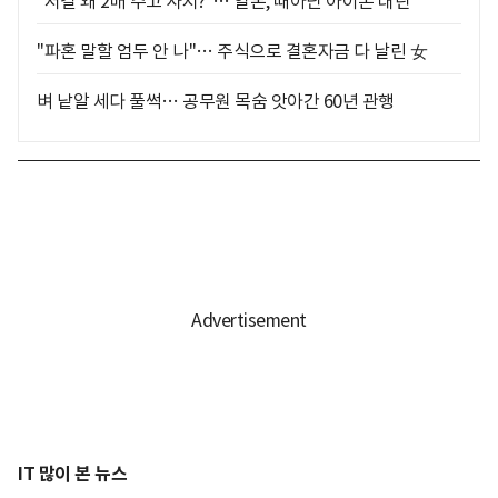
"저걸 왜 2배 주고 사지?"… 일본, 때아닌 아이폰 대란
"파혼 말할 엄두 안 나"… 주식으로 결혼자금 다 날린 女
벼 낱알 세다 풀썩… 공무원 목숨 앗아간 60년 관행
IT 많이 본 뉴스