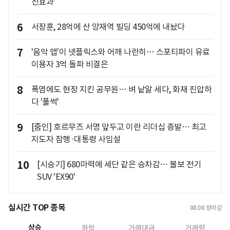
선효과'
6
서장훈, 28억에 산 양재역 빌딩 450억에 내놨다
7
'음악 앱'이 넷플릭스와 어깨 나란히… 스포티파이 유료
이용자 3억 돌파 비결은
8
폭염에도 현장 지킨 공무원… 벼 낱알 세다, 화재 진압하
다 '풀썩'
9
[줌인] 호르무즈 서명 앞두고 이란 리더십 증발… 최고
지도자 잠행·대통령 사임설
10
[시승기] 680마력에 세단 같은 승차감… 볼보 전기
SUV 'EX90'
실시간 TOP 종목
08.08
장마감
상승
하락
거래대금
거래량