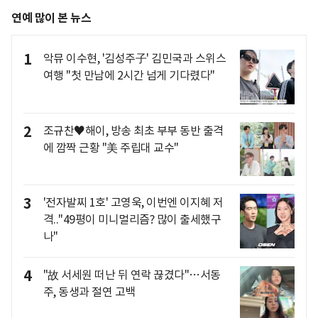
연예 많이 본 뉴스
1
악뮤 이수현, '김성주子' 김민국과 스위스
여행 "첫 만남에 2시간 넘게 기다렸다"
2
조규찬♥해이, 방송 최초 부부 동반 출격
에 깜짝 근황 "美 주립대 교수"
3
'전자발찌 1호' 고영욱, 이번엔 이지혜 저
격.."49평이 미니멀리즘? 많이 출세했구
나"
4
"故 서세원 떠난 뒤 연락 끊겼다"…서동
주, 동생과 절연 고백