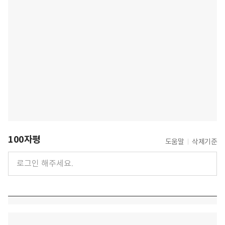
100자평
도움말
삭제기준