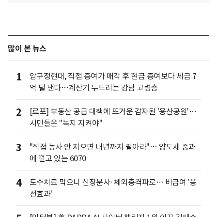
많이 본 뉴스
1
압구정현대, 직접 증여가 매각 후 현금 증여보다 세금 7
억 덜 낸다…계산기 두드리는 강남 고령층
2
[르포] 부동산 공급 대책에 뜨거운 감자된 '용산공원'…
시민들은 "녹지 지켜야"
3
"직접 농사 안 지으면 내년까지 팔아라"… 양도세 중과
에 떨고 있는 6070
4
도수치료 막으니 신장분사·체외충격파로… 비급여 '풍
선효과'