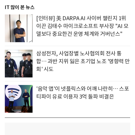
IT 많이 본 뉴스
[인터뷰] 美 DARPA AI 사이버 챌린지 1위
이끈 김태수 마이크로소프트 부사장 "AI 모
델보다 중요한건 운영 체계와 거버넌스"
삼성전자, 사업장별 노사협의회 전사 통
합… 과반 지위 잃은 초기업 노조 '영향력 만
회' 시도
'음악 앱'이 넷플릭스와 어깨 나란히… 스포
티파이 유료 이용자 3억 돌파 비결은