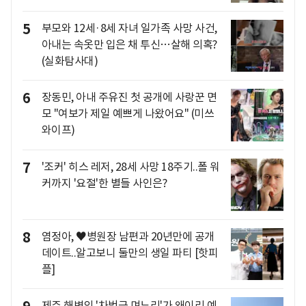
5
부모와 12세·8세 자녀 일가족 사망 사건,
아내는 속옷만 입은 채 투신…살해 의혹?
(실화탐사대)
6
장동민, 아내 주유진 첫 공개에 사랑꾼 면
모 "여보가 제일 예쁘게 나왔어요" (미쓰
와이프)
7
'조커' 히스 레저, 28세 사망 18주기..폴 워
커까지 '요절'한 별들 사인은?
8
염정아, ♥병원장 남편과 20년만에 공개
데이트..알고보니 둘만의 생일 파티 [핫피
플]
제주 해변의 '차범근 며느리'가 왜이리 예