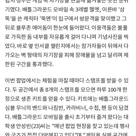
펍지 성수는 게임 속 자기장을 현실에 옮겨놓은 듯한 분위
기였다. 배틀그라운드 모바일 속 3레벨 헬멧, 이른바 '삼
뚝'을 쓴 캐릭터 '뚝맨'이 입구에서 방문객을 맞이했고 그
뒤로 블루존 에어돔이 한눈에 들어왔다. 이용객들은 볼풀
로 가득한 돔 내부를 자유롭게 걸어 다니며 기념사진을 찍
었다. 바로 옆 인서클 챌린지에서는 참가자들이 뒤에서 다
가오는 벽 형태의 자기장을 피해 장애물을 넘고 달리며 제
한된 구간을 통과했다.
이번 팝업에서는 체험을 마칠 때마다 스탬프를 받을 수 있
다. 두 공간에서 총 8개의 스탬프를 모으면 하루 100개 한
정으로 생존 키트를 얻을 수 있다. 키트에는 배틀그라운드
심볼 무늬의 밴드와 나침반, 카라비너, 수첩, 펜 등이 담겼
다. 배틀그라운드 모바일을 출시 초기부터 즐겨 왔다는 대
학생 안성빈(23)씨는 "매년 팝업 현장을 찾고 있는데 행사
와 굿즈가 점점 다양해지고 있다"며 "게임을 실제 공간에