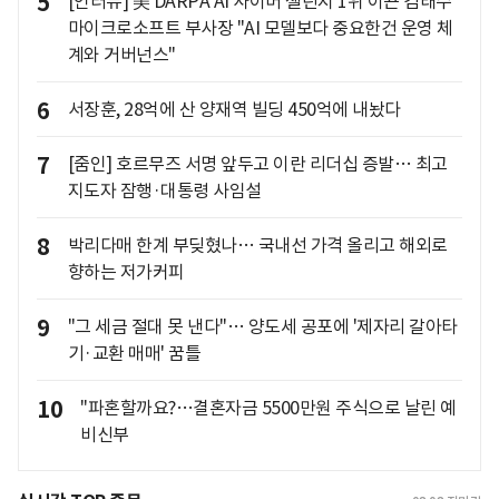
5
[인터뷰] 美 DARPA AI 사이버 챌린지 1위 이끈 김태수
마이크로소프트 부사장 "AI 모델보다 중요한건 운영 체
계와 거버넌스"
6
서장훈, 28억에 산 양재역 빌딩 450억에 내놨다
7
[줌인] 호르무즈 서명 앞두고 이란 리더십 증발… 최고
지도자 잠행·대통령 사임설
8
박리다매 한계 부딪혔나… 국내선 가격 올리고 해외로
향하는 저가커피
9
"그 세금 절대 못 낸다"… 양도세 공포에 '제자리 갈아타
기·교환 매매' 꿈틀
10
"파혼할까요?…결혼자금 5500만원 주식으로 날린 예
비신부