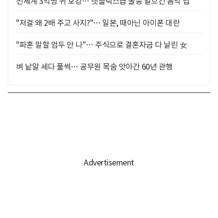
전세계 3억명 귀 호강… 넷플릭스급 돌풍 일으킨 음악 앱
"저걸 왜 2배 주고 사지?"… 일본, 때아닌 아이폰 대란
"파혼 말할 엄두 안 나"… 주식으로 결혼자금 다 날린 女
벼 낱알 세다 풀썩… 공무원 목숨 앗아간 60년 관행