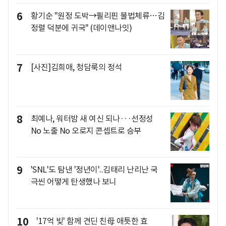
6
황기순 "원정 도박→필리핀 불법체류…김
정렬 덕분에 귀국" (데이앤나잇)
7
[사진]김희애, 청담룩의 정석
8
최예나, 워터밤 새 여신 되나···선정성
No 노출 No 오로지 콘셉트로 승부
9
'SNL'도 탐낸 '정년이'..김태리 난리난 국
극씬 어떻게 탄생했나 보니
10
'17억 빚' 함께 견딘 친母 애틋한 효