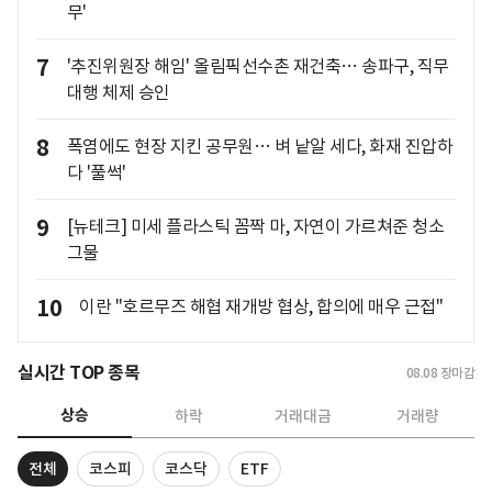
무'
7
'추진위원장 해임' 올림픽선수촌 재건축… 송파구, 직무
대행 체제 승인
8
폭염에도 현장 지킨 공무원… 벼 낱알 세다, 화재 진압하
다 '풀썩'
9
[뉴테크] 미세 플라스틱 꼼짝 마, 자연이 가르쳐준 청소
그물
10
이란 "호르무즈 해협 재개방 협상, 합의에 매우 근접"
실시간 TOP 종목
08.08
장마감
상승
하락
거래대금
거래량
전체
코스피
코스닥
ETF