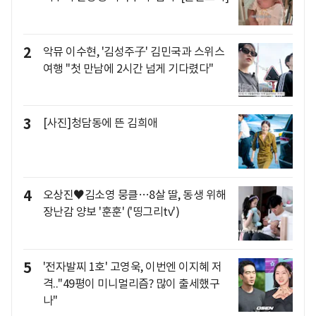
2
악뮤 이수현, '김성주子' 김민국과 스위스
여행 "첫 만남에 2시간 넘게 기다렸다"
3
[사진]청담동에 뜬 김희애
4
오상진♥김소영 뭉클…8살 딸, 동생 위해
장난감 양보 '훈훈' ('띵그리tv')
5
'전자발찌 1호' 고영욱, 이번엔 이지혜 저
격.."49평이 미니멀리즘? 많이 출세했구
나"