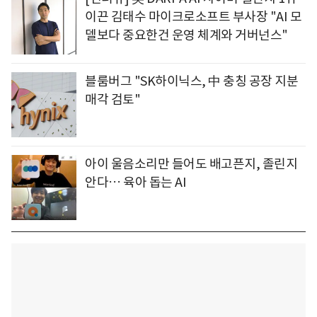
이끈 김태수 마이크로소프트 부사장 "AI 모
델보다 중요한건 운영 체계와 거버넌스"
블룸버그 "SK하이닉스, 中 충칭 공장 지분
매각 검토"
아이 울음소리만 들어도 배고픈지, 졸린지
안다… 육아 돕는 AI