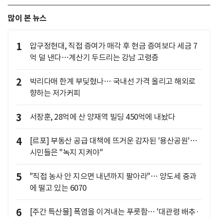
많이 본 뉴스
1
압구정현대, 직접 증여가 매각 후 현금 증여보다 세금 7
억 덜 낸다…계산기 두드리는 강남 고령층
2
박리다매 한계 부딪혔나… 국내선 가격 올리고 해외로
향하는 저가커피
3
서장훈, 28억에 산 양재역 빌딩 450억에 내놨다
4
[르포] 부동산 공급 대책에 뜨거운 감자된 '용산공원'…
시민들은 "녹지 지켜야"
5
"직접 농사 안 지으면 내년까지 팔아라"… 양도세 중과
에 떨고 있는 6070
6
[주간 특산물] 폭염을 이겨내는 푸릇함… '대관령 배추·