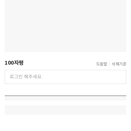
100자평
도움말
삭제기준