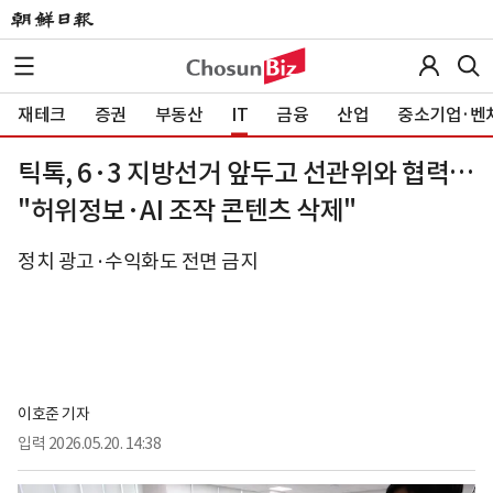
재테크
증권
부동산
IT
금융
산업
중소기업·벤
틱톡, 6·3 지방선거 앞두고 선관위와 협력…
"허위정보·AI 조작 콘텐츠 삭제"
정치 광고·수익화도 전면 금지
이호준 기자
입력
2026.05.20. 14:38