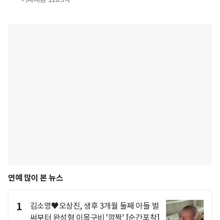
연예 많이 본 뉴스
1
김소영♥오상진, 생후 3개월 둘째 아들 벌
써부터 완성형 이목구비 '깜짝' [순간포착]