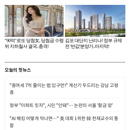
오늘의 핫뉴스
"증여세 7억 줄이는 법 있구먼!" 계산기 두드리는 강남 고령
층
정부 "아파트 짓자", 시민 "안돼"… 논란의 서울 '황금 땅'
"AI 해킹 어떻게 막냐면…" 美 대회 1위한 韓 천재교수의 통
찰