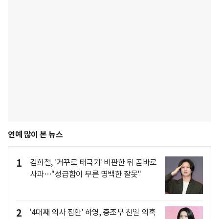
연예 많이 본 뉴스
1
김희철, '거꾸로 태극기' 비판한 뒤 곧바로
사과…"성급함이 부른 명백한 잘못"
2
'4대째 의사 집안' 하영, 증조부 친일 의혹