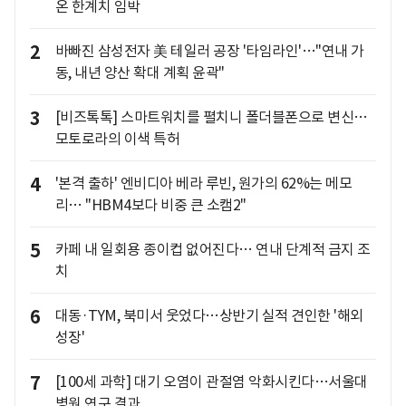
온 한계치 임박
2
바빠진 삼성전자 美 테일러 공장 '타임라인'…"연내 가
동, 내년 양산 확대 계획 윤곽"
3
[비즈톡톡] 스마트워치를 펼치니 폴더블폰으로 변신…
모토로라의 이색 특허
4
'본격 출하' 엔비디아 베라 루빈, 원가의 62%는 메모
리… "HBM4보다 비중 큰 소캠2"
5
카페 내 일회용 종이컵 없어진다… 연내 단계적 금지 조
치
6
대동·TYM, 북미서 웃었다…상반기 실적 견인한 '해외
성장'
7
[100세 과학] 대기 오염이 관절염 악화시킨다…서울대
병원 연구 결과