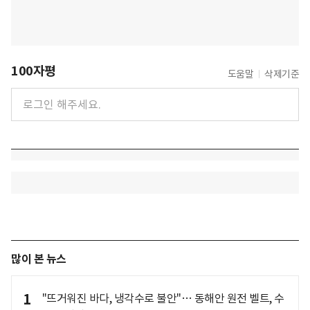
100자평
도움말
삭제기준
많이 본 뉴스
1
"뜨거워진 바다, 냉각수로 불안"… 동해안 원전 벨트, 수