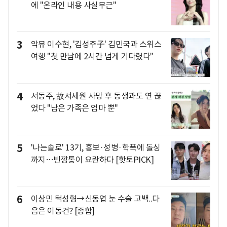
에 "온라인 내용 사실무근"
3
악뮤 이수현, '김성주子' 김민국과 스위스
여행 "첫 만남에 2시간 넘게 기다렸다"
4
서동주, 故서세원 사망 후 동생과도 연 끊
었다 "남은 가족은 엄마 뿐"
5
'나는솔로' 13기, 홍보·성병·학폭에 돌싱
까지…빈깡통이 요란하다 [핫토PICK]
6
이상민 턱성형→신동엽 눈 수술 고백..다
음은 이동건? [종합]