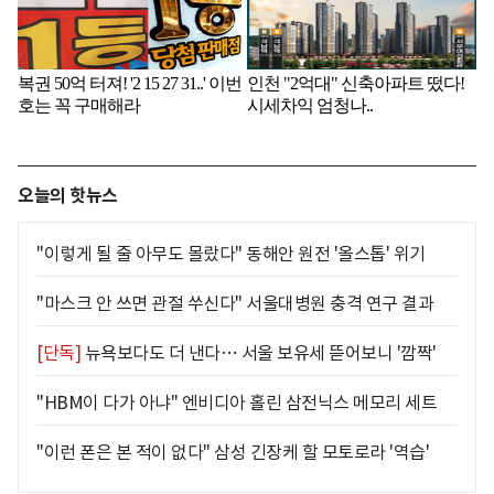
오늘의 핫뉴스
"이렇게 될 줄 아무도 몰랐다" 동해안 원전 '올스톱' 위기
"마스크 안 쓰면 관절 쑤신다" 서울대병원 충격 연구 결과
[단독]
뉴욕보다도 더 낸다… 서울 보유세 뜯어보니 '깜짝'
"HBM이 다가 아냐" 엔비디아 홀린 삼전닉스 메모리 세트
"이런 폰은 본 적이 없다" 삼성 긴장케 할 모토로라 '역습'