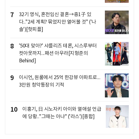
7
32기 영식, 혼전임신 결혼→중1子 있
다.."2세 계획? 묶었지만 열어볼 것" ('나
솔')[핫피플]
8
'50대 맞아?' 샤를리즈 테론, 시스루부터
컷아웃까지...패션 아우라[지형준의
Behind]
9
이시언, 원룸에서 25억 한강뷰 아파트로...
3만원 청약통장의 기적
10
이홍기, 日 시노자키 아이와 열애설 언급
에 당황.."그때는 아냐" ('라스')[종합]