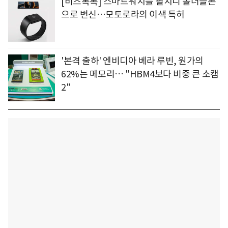
[비즈톡톡] 스마트워치를 펼치니 폴더블폰
으로 변신…모토로라의 이색 특허
'본격 출하' 엔비디아 베라 루빈, 원가의
62%는 메모리… "HBM4보다 비중 큰 소캠
2"