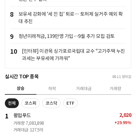
8
보유세 강화에 '세 낀 집' 퇴로… 토허제 실거주 예외 확
대 추진
9
청년미래적금, 139만명 가입…9월 추가 모집 검토
10
[인터뷰] 이관옥 싱가포르국립대 교수 "고가주택 누진
과세는 부유세에 가까워"
실시간 TOP 종목
08.11
장마감
상승
하락
거래대금
거래량
전체
코스피
코스닥
ETF
2,020
1
윙입푸드
+
29.99
%
거래량
7,083,898
거래대금
127.5억