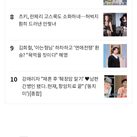
8
츠키, 란제리 고스룩도 소화하네…허벅지
훤히 드러낸 만찢녀
9
김희철, '아는형님' 하차하고 '연애전쟁' 환
승? "욕먹을 짓이다" 해명
10
강애리자 "재혼 후 '췌장암 말기' ♥남편
간병인 됐다..현재, 항암치료 끝" ('동치
미')[종합]