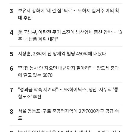
3
보유세 강화에 '세 낀 집' 퇴로… 토허제 실거주 예외 확
대 추진
4
美 국방부, 이란전 무기 소진에 방산업체 증산 압박… "3
주 내 납품 계획 내라"
5
서장훈, 28억에 산 양재역 빌딩 450억에 내놨다
6
"직접 농사 안 지으면 내년까지 팔아라"… 양도세 중과
에 떨고 있는 6070
7
"성과급 약속 지켜라"… SK하이닉스, 생산·사무직 '통
합노조' 추진
8
서울 영등포·구로 준공업지역에 2만7000가구 공급 속
도