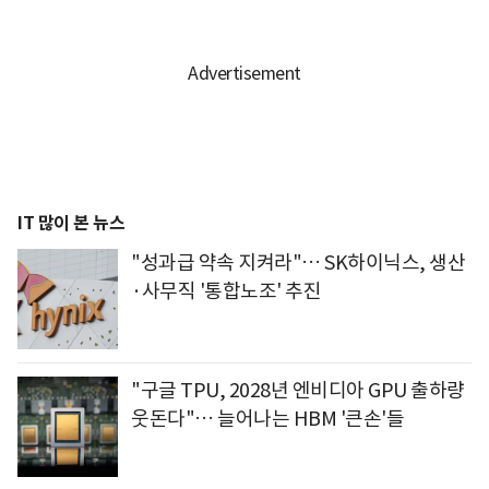
IT 많이 본 뉴스
"성과급 약속 지켜라"… SK하이닉스, 생산
·사무직 '통합노조' 추진
"구글 TPU, 2028년 엔비디아 GPU 출하량
웃돈다"… 늘어나는 HBM '큰손'들