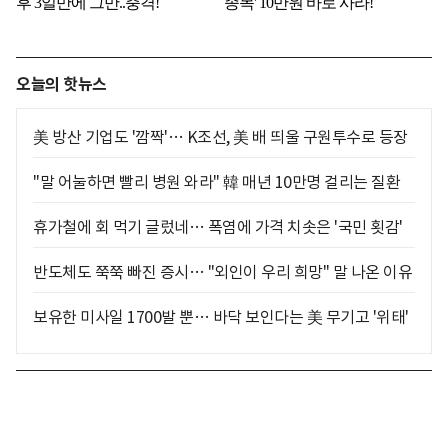
오늘의 핫뉴스
美 방산 기업도 '깜짝'… K조선, 美 배 띄울 구원투수로 등장
"말 어눌하면 빨리 병원 와라" 韓 매년 10만명 걸리는 질환
휴가철에 회 먹기 글렀네… 폭염에 가격 치솟은 '국민 횟감'
반도체도 쭉쭉 빠진 증시… "외인이 우리 희망" 말 나온 이유
보유한 미사일 1700발 뿐… 바닥 보인다는 美 무기고 '위태'