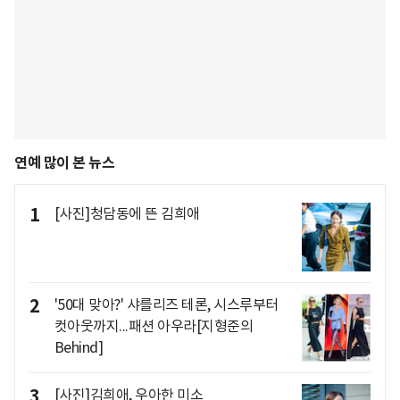
연예 많이 본 뉴스
1
[사진]청담동에 뜬 김희애
2
'50대 맞아?' 샤를리즈 테론, 시스루부터
컷아웃까지...패션 아우라[지형준의
Behind]
3
[사진]김희애, 우아한 미소