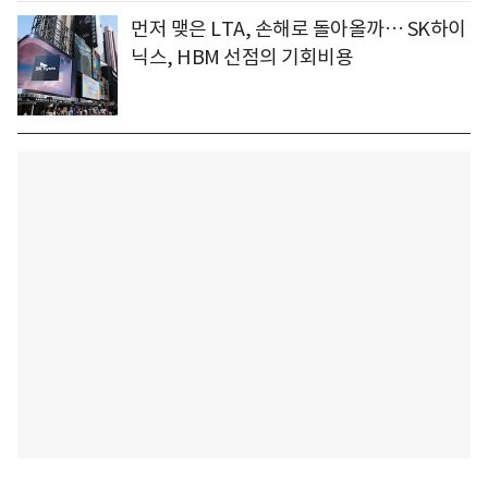
먼저 맺은 LTA, 손해로 돌아올까… SK하이
닉스, HBM 선점의 기회비용