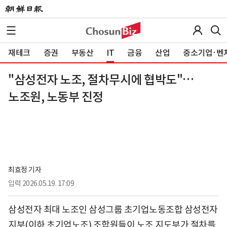
재테크
증권
부동산
IT
금융
산업
중소기업·벤
"삼성전자 노조, 절차무시에 협박도"…
노조원, 노동부 진정
최효정 기자
입력
2026.05.19. 17:09
삼성전자 최대 노조인 삼성그룹 초기업노동조합 삼성전자
지부(이하 초기업노조) 조합원들이 노조 지도부가 절차를