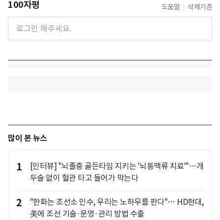
100자평
도움말
삭제기준
많이 본 뉴스
1
[인터뷰] "뇌졸중 골든타임 지키는 '뇌동맥류 치료'"…개
두술 없이 혈관 타고 들어가 막는다
2
"한화는 조선소 인수, 우리는 노하우를 판다"… HD현대,
美에 조선 기술·운영·관리 방법 수출