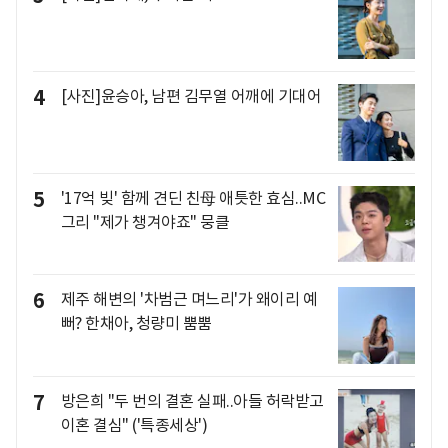
4
[사진]윤승아, 남편 김무열 어깨에 기대어
5
'17억 빚' 함께 견딘 친母 애틋한 효심..MC
그리 "제가 챙겨야죠" 뭉클
6
제주 해변의 '차범근 며느리'가 왜이리 예
뻐? 한채아, 청량미 뿜뿜
7
방은희 "두 번의 결혼 실패..아들 허락받고
이혼 결심" ('특종세상')