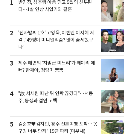
1
반민정, 성추행 아픔 딛고 9월의 신부된
다…1살 연상 사업가와 결혼
2
'전자발찌 1호' 고영욱, 이번엔 이지혜 저
격.."49평이 미니멀리즘? 많이 출세했구
나"
3
제주 해변의 '차범근 며느리'가 왜이리 예
뻐? 한채아, 청량미 뿜뿜
4
"故 서세원 떠난 뒤 연락 끊겼다"…서동
주, 동생과 절연 고백
5
김준호♥김지민, 경주 신혼여행 포착…"X
구멍 너무 만져" 19금 파티 (미우새)