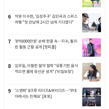
6
악뮤 이수현, '김성주子' 김민국과 스위스
여행 "첫 만남에 2시간 넘게 기다렸다"
7
'8억8000만원' 손배 판결 속…지수, 필리
핀 활동 근황 공개 [핫피플]
8
임우일, 아찔한 절약 철학 "유통기한 음식
먹으면 몸에 유산균 생겨" ('비밀보장')
9
'스맨파' 8크루 리더즈&부리더즈…'무대
아래서는 친해요' [포토]