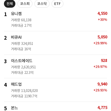
전체
코스피
코스닥
ETF
4,550
1
유니켐
+
30
%
거래량
60,138
거래대금
2.7억
5,050
2
비큐AI
+
29.99
%
거래량
324,951
거래대금
16억
928
3
이스트에이드
+
29.97
%
거래량
2,620,951
거래대금
22.3억
9,940
4
매드업
+
29.93
%
거래량
13,028,020
거래대금
1190.7억
4,775
5
본느