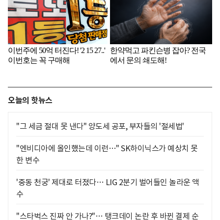
오늘의 핫뉴스
"그 세금 절대 못 낸다" 양도세 공포, 부자들의 '절세법'
"엔비디아에 올인했는데 이런…" SK하이닉스가 예상치 못
한 변수
'중동 천궁' 제대로 터졌다… LIG 2분기 벌어들인 놀라운 액
수
"스타벅스 진짜 안 가나?"… 탱크데이 논란 후 바뀐 결제 순