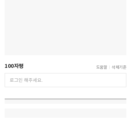
100자평
도움말
삭제기준