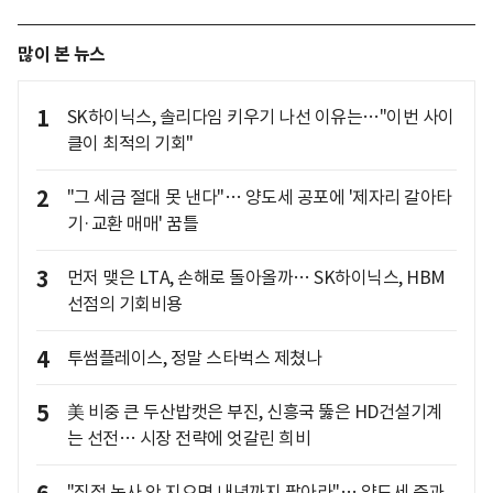
많이 본 뉴스
1
SK하이닉스, 솔리다임 키우기 나선 이유는…"이번 사이
클이 최적의 기회"
2
"그 세금 절대 못 낸다"… 양도세 공포에 '제자리 갈아타
기·교환 매매' 꿈틀
3
먼저 맺은 LTA, 손해로 돌아올까… SK하이닉스, HBM
선점의 기회비용
4
투썸플레이스, 정말 스타벅스 제쳤나
5
美 비중 큰 두산밥캣은 부진, 신흥국 뚫은 HD건설기계
는 선전… 시장 전략에 엇갈린 희비
"직접 농사 안 지으면 내년까지 팔아라"… 양도세 중과