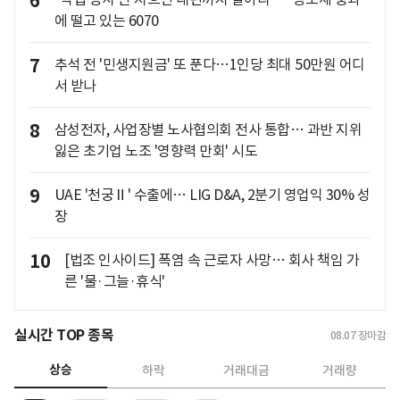
6
에 떨고 있는 6070
7
추석 전 '민생지원금' 또 푼다…1인당 최대 50만원 어디
서 받나
8
삼성전자, 사업장별 노사협의회 전사 통합… 과반 지위
잃은 초기업 노조 '영향력 만회' 시도
9
UAE '천궁Ⅱ' 수출에… LIG D&A, 2분기 영업익 30% 성
장
10
[법조 인사이드] 폭염 속 근로자 사망… 회사 책임 가
른 '물·그늘·휴식'
실시간 TOP 종목
08.07
장마감
상승
하락
거래대금
거래량