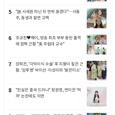
5
"故 서세원 떠난 뒤 연락 끊겼다"…서동
주, 동생과 절연 고백
6
조규찬♥해이, 방송 최초 부부 동반 출격
에 깜짝 근황 "美 주립대 교수"
7
양희은, '각막이식 수술' 후 지팡이 짚은 근
황..'암투병' 박미선·이성미와 '밝은미소'
8
"진실은 결국 드러나" 장원영, 연이은 '억
까' 논란에도 의연