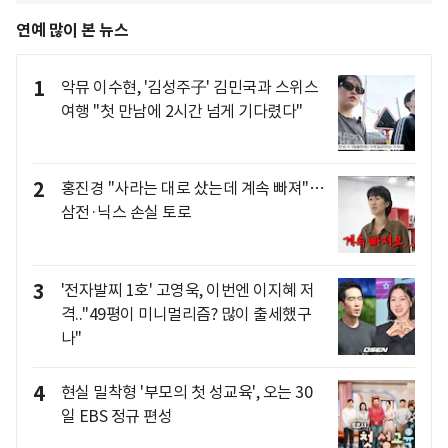
연예 많이 본 뉴스
1
악뮤 이수현, '김성주子' 김민국과 스위스
여행 "첫 만남에 2시간 넘게 기다렸다"
2
홍진경 "사라는 대로 샀는데 계속 빠져"…
삼전·닉스 손실 토로
3
'전자발찌 1호' 고영욱, 이번엔 이지혜 저
격.."49평이 미니멀리즘? 많이 출세했구
나"
4
현실 밀착형 '부모의 첫 성교육', 오는 30
일 EBS 정규 편성