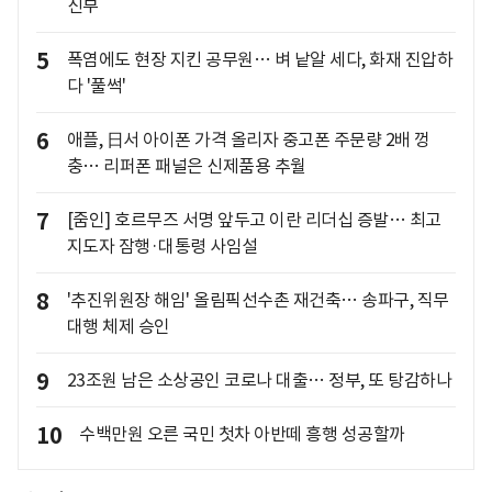
신부
5
폭염에도 현장 지킨 공무원… 벼 낱알 세다, 화재 진압하
다 '풀썩'
6
애플, 日서 아이폰 가격 올리자 중고폰 주문량 2배 껑
충… 리퍼폰 패널은 신제품용 추월
7
[줌인] 호르무즈 서명 앞두고 이란 리더십 증발… 최고
지도자 잠행·대통령 사임설
8
'추진위원장 해임' 올림픽선수촌 재건축… 송파구, 직무
대행 체제 승인
9
23조원 남은 소상공인 코로나 대출… 정부, 또 탕감하나
10
수백만원 오른 국민 첫차 아반떼 흥행 성공할까