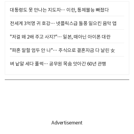
대통령도 못 만나는 지도자… 이란, 통제불능 빠졌다
전세계 3억명 귀 호강… 넷플릭스급 돌풍 일으킨 음악 앱
"저걸 왜 2배 주고 사지?"… 일본, 때아닌 아이폰 대란
"파혼 말할 엄두 안 나"… 주식으로 결혼자금 다 날린 女
벼 낱알 세다 풀썩… 공무원 목숨 앗아간 60년 관행