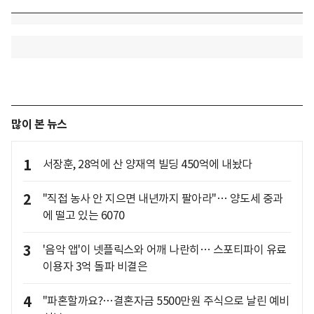
많이 본 뉴스
1
서장훈, 28억에 산 양재역 빌딩 450억에 내놨다
2
"직접 농사 안 지으면 내년까지 팔아라"… 양도세 중과
에 떨고 있는 6070
3
'음악 앱'이 넷플릭스와 어깨 나란히… 스포티파이 유료
이용자 3억 돌파 비결은
4
"파혼할까요?…결혼자금 5500만원 주식으로 날린 예비