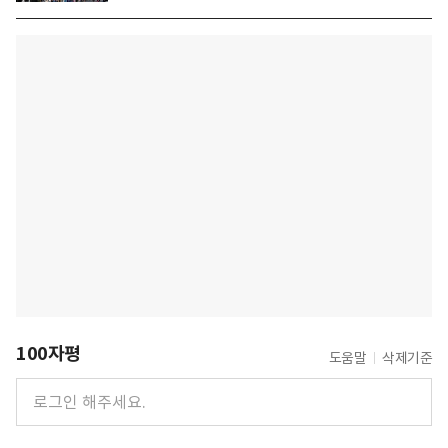
100자평
도움말
삭제기준