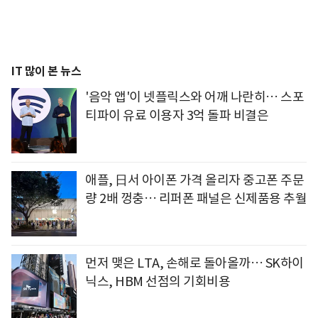
IT 많이 본 뉴스
'음악 앱'이 넷플릭스와 어깨 나란히… 스포
티파이 유료 이용자 3억 돌파 비결은
애플, 日서 아이폰 가격 올리자 중고폰 주문
량 2배 껑충… 리퍼폰 패널은 신제품용 추월
먼저 맺은 LTA, 손해로 돌아올까… SK하이
닉스, HBM 선점의 기회비용