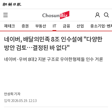
재테크
증권
부동산
IT
금융
산업
중소기업·벤
네이버, 배달의민족 8조 인수설에 "다양한
방안 검토…결정된 바 없다"
네이버·우버 8대2 지분 구조로 우아한형제들 인수 거론
안상희 기자
입력
2026.05.19. 12:13