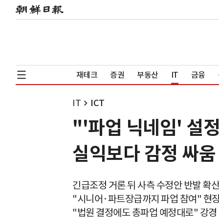
재테크
증권
부동산
IT
금융
IT
ICT
"'파업 닉네임' 설정
실익보다 감정 싸움
긴급조정 거론 뒤 사측 수정안 반발 확
"시니어·파트장급까지 파업 참여" 현장
"법원 결정에도 총파업 예정대로" 강경