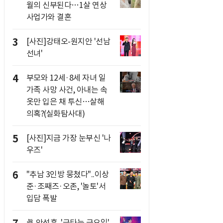
월의 신부된다…1살 연상
사업가와 결혼
3
[사진]강태오-원지안 '선남
선녀'
4
부모와 12세·8세 자녀 일
가족 사망 사건, 아내는 속
옷만 입은 채 투신…살해
의혹?(실화탐사대)
5
[사진]지금 가장 눈부신 '나
우즈'
6
"추남 3인방 뭉쳤다"..이상
준·조째즈·오존, '놀토'서
입담 폭발
眞 안성훈, '금타는 금요일'