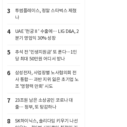
3
투썸플레이스, 정말 스타벅스 제쳤
나
4
UAE '천궁Ⅱ' 수출에… LIG D&A, 2
분기 영업익 30% 성장
5
추석 전 '민생지원금' 또 푼다…1인
당 최대 50만원 어디서 받나
6
삼성전자, 사업장별 노사협의회 전
사 통합… 과반 지위 잃은 초기업 노
조 '영향력 만회' 시도
7
23조원 남은 소상공인 코로나 대
출… 정부, 또 탕감하나
8
SK하이닉스, 솔리다임 키우기 나선