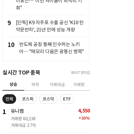
이유는…"이번 사이클이 최적의 기
회"
9
[단독] K9 자주포 수출 공신 'K10 탄
약운반차', 21년 만에 성능 개량
10
반도체 공장 통째 인수하는 노키
아… "메모리 다음은 광통신 병목"
실시간 TOP 종목
08.07
장마감
상승
하락
거래대금
거래량
전체
코스피
코스닥
ETF
4,550
1
유니켐
+
30
%
거래량
60,138
거래대금
2.7억