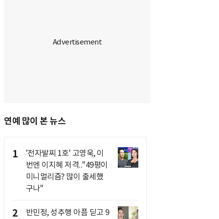
연예 많이 본 뉴스
1
'전자발찌 1호' 고영욱, 이
번엔 이지혜 저격.."49평이
미니멀리즘? 많이 출세했
구나"
2
반민정, 성추행 아픔 딛고 9