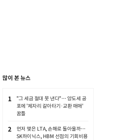
많이 본 뉴스
1
"그 세금 절대 못 낸다"… 양도세 공
포에 '제자리 갈아타기·교환 매매'
꿈틀
2
먼저 맺은 LTA, 손해로 돌아올까…
SK하이닉스, HBM 선점의 기회비용