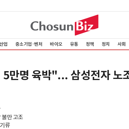
산업
중소기업·벤처
바이오
유통
정책
정치
사회
 5만명 육박"... 삼성전자 노조
산
 불만 고조
 기류