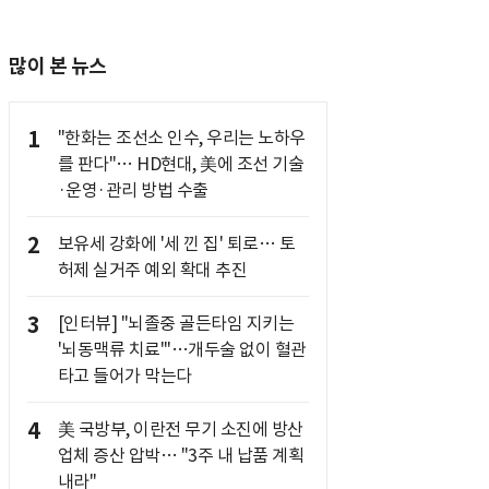
많이 본 뉴스
1
"한화는 조선소 인수, 우리는 노하우
를 판다"… HD현대, 美에 조선 기술
·운영·관리 방법 수출
2
보유세 강화에 '세 낀 집' 퇴로… 토
허제 실거주 예외 확대 추진
3
[인터뷰] "뇌졸중 골든타임 지키는
'뇌동맥류 치료'"…개두술 없이 혈관
타고 들어가 막는다
4
美 국방부, 이란전 무기 소진에 방산
업체 증산 압박… "3주 내 납품 계획
내라"