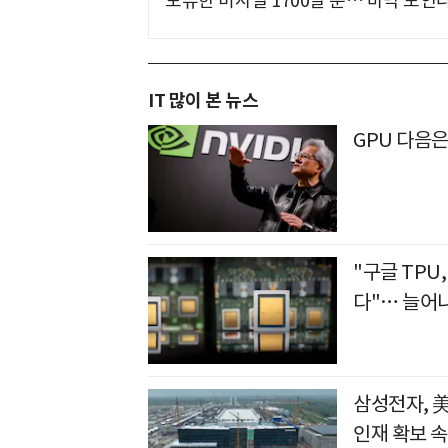
보유한 미사일 1700발 뿐… 바닥 보인다
IT 많이 본 뉴스
GPU 다음
"구글 TPU
다"… 늘어나
삼성전자, 
인재 확보 