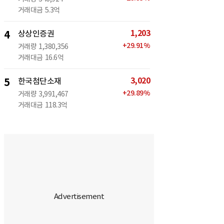
거래대금
5.3억
1,203
4
상상인증권
+
29.91
%
거래량
1,380,356
거래대금
16.6억
3,020
5
한국첨단소재
+
29.89
%
거래량
3,991,467
거래대금
118.3억