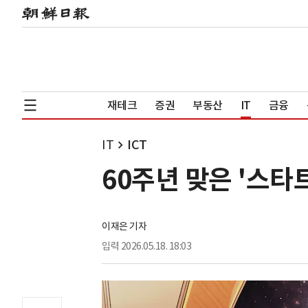
재테크
증권
부동산
IT
금융
IT
ICT
60주년 맞은 '스
이재은 기자
입력
2026.05.18. 18:03