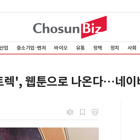
산업
중소기업·벤처
바이오
유통
정책
정치
사회
타트렉', 웹툰으로 나온다…네