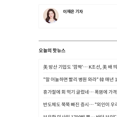
이재은 기자
오늘의 핫뉴스
美 방산 기업도 '깜짝'… K조선, 美 배
"말 어눌하면 빨리 병원 와라" 韓 매년 
휴가철에 회 먹기 글렀네… 폭염에 가격 
반도체도 쭉쭉 빠진 증시… "외인이 우리