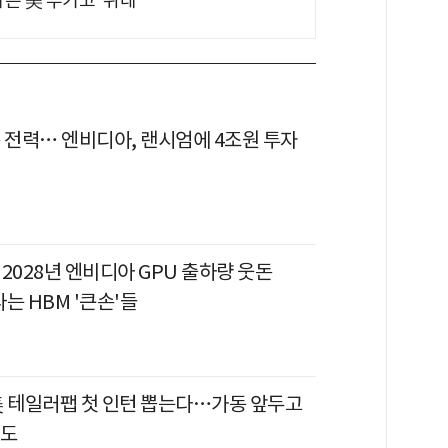
는 美 무기고 '위태'
은 전력… 엔비디아, 랜시엄에 4조원 투자
, 2028년 엔비디아 GPU 출하량 웃돈
는 HBM '큰손'들
美 테일러팹 첫 인턴 뽑는다…가동 앞두고
속도