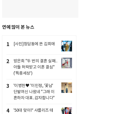
연예 많이 본 뉴스
1
[사진]청담동에 뜬 김희애
2
방은희 "두 번의 결혼 실패..
아들 허락받고 이혼 결심"
('특종세상')
3
'이병헌♥ '이민정, '꽃남'
단발여신 나왔네 "그래 이
혼하자 대표..감쟈합니다"
4
'50대 맞아?' 샤를리즈 테