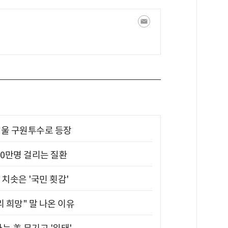
 띄울 구원투수로 등장
10만명 걸리는 질환
치솟은 '국민 횟감'
 희망" 말 나온 이유