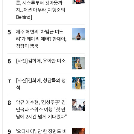
론, 시스루부터 컷아웃까
지...패션 아우라[지형준의
Behind]
5
제주 해변의 '차범근 며느
리'가 왜이리 예뻐? 한채아,
청량미 뿜뿜
6
[사진]김희애, 우아한 미소
7
[사진]김희애, 청담룩의 정
석
8
악뮤 이수현, '김성주子' 김
민국과 스위스 여행 "첫 만
남에 2시간 넘게 기다렸다"
9
'오디세이', 단 한 장면도 버