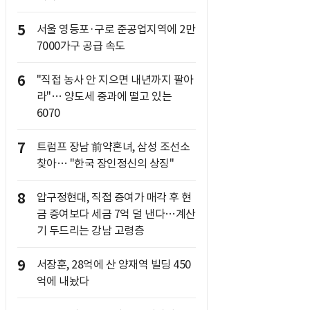
5
서울 영등포·구로 준공업지역에 2만
7000가구 공급 속도
6
"직접 농사 안 지으면 내년까지 팔아
라"… 양도세 중과에 떨고 있는
6070
7
트럼프 장남 前약혼녀, 삼성 조선소
찾아… "한국 장인정신의 상징"
8
압구정현대, 직접 증여가 매각 후 현
금 증여보다 세금 7억 덜 낸다…계산
기 두드리는 강남 고령층
9
서장훈, 28억에 산 양재역 빌딩 450
억에 내놨다