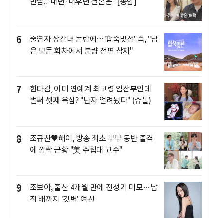
만남.."내년·내후년 결혼운" [종합]
6
출연자 상간녀 논란에…'합숙맞선' 측, "남
은 모든 회차에서 분량 전면 삭제"
7
한다감, 이미 연예계 최고령 임산부인데
벌써 셋째 욕심? "난자 얼려놨다" (슈돌)
8
조규찬♥해이, 방송 최초 부부 동반 출격
에 깜짝 근황 "美 주립대 교수"
9
조보아, 출산 4개월 만에 전성기 미모…납
작 배까지 '갓벽' 여신