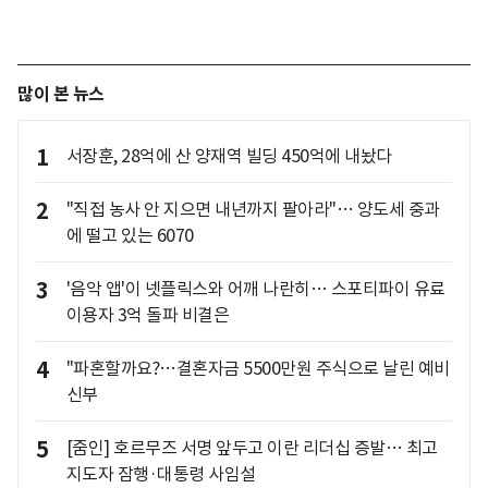
많이 본 뉴스
1
서장훈, 28억에 산 양재역 빌딩 450억에 내놨다
2
"직접 농사 안 지으면 내년까지 팔아라"… 양도세 중과
에 떨고 있는 6070
3
'음악 앱'이 넷플릭스와 어깨 나란히… 스포티파이 유료
이용자 3억 돌파 비결은
4
"파혼할까요?…결혼자금 5500만원 주식으로 날린 예비
신부
5
[줌인] 호르무즈 서명 앞두고 이란 리더십 증발… 최고
지도자 잠행·대통령 사임설