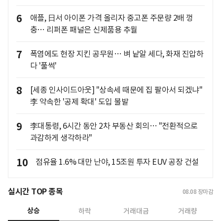
6
애플, 日서 아이폰 가격 올리자 중고폰 주문량 2배 껑
충… 리퍼폰 패널은 신제품용 추월
7
폭염에도 현장 지킨 공무원… 벼 낱알 세다, 화재 진압하
다 '풀썩'
8
[세종 인사이드아웃] "상속세 때문에 집 팔아서 되겠냐"
李 약속한 '공제 확대' 도입 불발
9
李대통령, 6시간 동안 2차 부동산 회의… "전환적으로
과감하게 생각하라"
10
점유율 1.6% 대만 난야, 15조원 투자 EUV 공장 건설
실시간 TOP 종목
08.08
장마감
상승
하락
거래대금
거래량