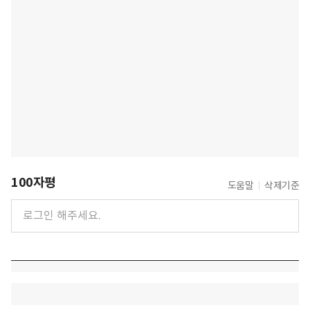
100자평
도움말
삭제기준