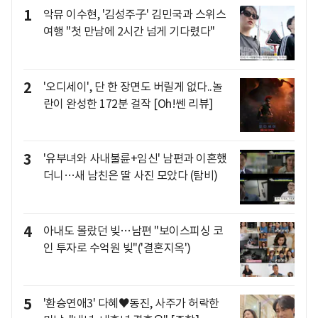
1
악뮤 이수현, '김성주子' 김민국과 스위스
여행 "첫 만남에 2시간 넘게 기다렸다"
2
'오디세이', 단 한 장면도 버릴게 없다..놀
란이 완성한 172분 걸작 [Oh!쎈 리뷰]
3
'유부녀와 사내불륜+임신' 남편과 이혼했
더니…새 남친은 딸 사진 모았다 (탐비)
4
아내도 몰랐던 빚…남편 "보이스피싱 코
인 투자로 수억원 빚"('결혼지옥')
5
'환승연애3' 다혜♥동진, 사주가 허락한