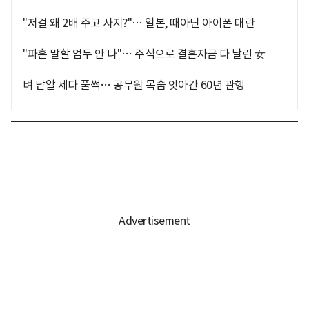
"저걸 왜 2배 주고 사지?"… 일본, 때아닌 아이폰 대란
"파혼 말할 엄두 안 나"… 주식으로 결혼자금 다 날린 女
벼 낱알 세다 풀썩… 공무원 목숨 앗아간 60년 관행